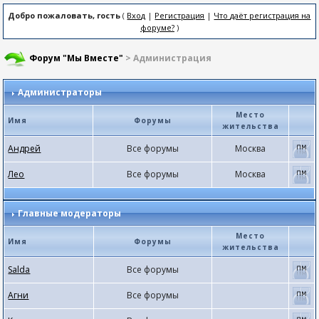
Добро пожаловать, гость
(
Вход
|
Регистрация
|
Что даёт регистрация на
форуме?
)
Форум "Мы Вместе"
> Администрация
Администраторы
Место
Имя
Форумы
жительства
Андрей
Все форумы
Москва
Лео
Все форумы
Москва
Главные модераторы
Место
Имя
Форумы
жительства
Salda
Все форумы
Агни
Все форумы