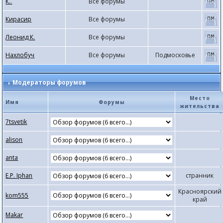
К..
Все форумы
Кирасир
Все форумы
Леонид К.
Все форумы
Нахлобуч
Все форумы
Подмосковье
Модераторы форумов
Место
Имя
Форумы
жительства
7tsvetik
alison
anta
E.P. Iphan
странник
Красноярский
kom555
край
Makar