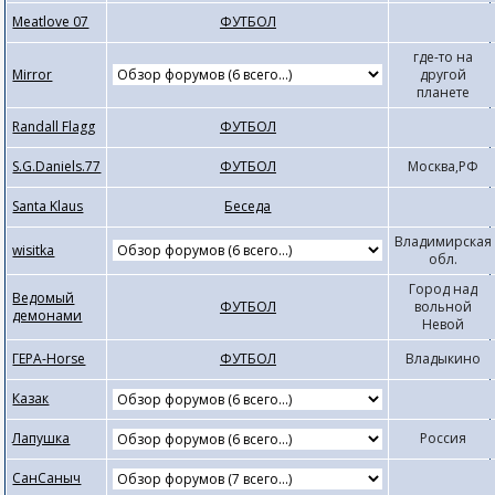
Meatlove 07
ФУТБОЛ
где-то на
Mirror
другой
планете
Randall Flagg
ФУТБОЛ
S.G.Daniels.77
ФУТБОЛ
Москва,РФ
Santa Klaus
Беседа
Владимирская
wisitka
обл.
Город над
Ведомый
ФУТБОЛ
вольной
демонами
Невой
ГЕРА-Horse
ФУТБОЛ
Владыкино
Казак
Лапушка
Россия
СанСаныч