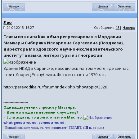
Лео
21.04.2015, 16:27
Сообщение
#8
|
Наверх
Главы из книги Как я был репрессирован в Мордовии
Мемуары Сибиряка Иллариона Сергеевича (Поздяева),
директора Мордовского научно-исследовательского
института языка, литературы и этнографии
Здание НКВД в Саранске, находилось на том месте, где сейчас
стоит Дворец Республики. Фото из газеты 1970-х гг.
http://perevodika.ru/forum/index.php?showtopic=3326
--------------------
Однажды ученик спросил у Мастера:
– Долго ли ждать перемен к лучшему?
– Если ждать, то долго, ответил Мастер.
what goes around, comes around.
"Всякий слышит лишь то, что понимает" ПЛАВТ, (III в. до н.э.)