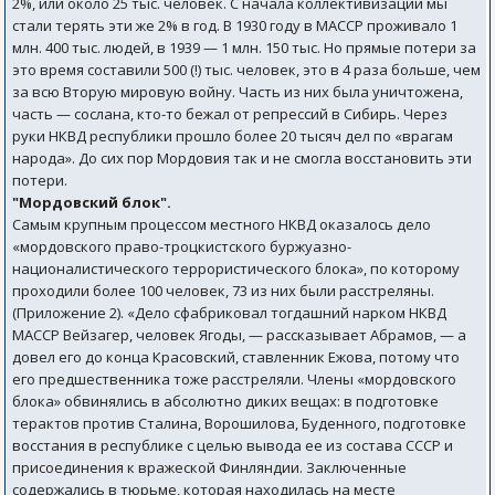
2%, или около 25 тыс. человек. С начала коллективизации мы
стали терять эти же 2% в год. В 1930 году в МАССР проживало 1
млн. 400 тыс. людей, в 1939 — 1 млн. 150 тыс. Но прямые потери за
это время составили 500 (!) тыс. человек, это в 4 раза больше, чем
за всю Вторую мировую войну. Часть из них была уничтожена,
часть — сослана, кто-то бежал от репрессий в Сибирь. Через
руки НКВД республики прошло более 20 тысяч дел по «врагам
народа». До сих пор Мордовия так и не смогла восстановить эти
потери.
"Мордовский блок".
Самым крупным процессом местного НКВД оказалось дело
«мордовского право-троцкистского буржуазно-
националистического террористического блока», по которому
проходили более 100 человек, 73 из них были расстреляны.
(Приложение 2). «Дело сфабриковал тогдашний нарком НКВД
МАССР Вейзагер, человек Ягоды, — рассказывает Абрамов, — а
довел его до конца Красовский, ставленник Ежова, потому что
его предшественника тоже расстреляли. Члены «мордовского
блока» обвинялись в абсолютно диких вещах: в подготовке
терактов против Сталина, Ворошилова, Буденного, подготовке
восстания в республике с целью вывода ее из состава СССР и
присоединения к вражеской Финляндии. Заключенные
содержались в тюрьме, которая находилась на месте