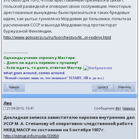
это было для того, чтобы арестованный признался в связи с
польской разведкой и оговорил своих сослуживцев. Некоторые
арестованные вынуждены были признаться в таких бредовых
идеях, как рытье туннеля из Мордовии до Хельсинки, попытках
расчленения СССР и выхода Мордовии под протекторат
буржуазной Финляндии.
http://www.goloserzi.ru/ru/tvorchestvo/lit...oj-rodinyi.html
--------------------
Однажды ученик спросил у Мастера:
– Долго ли ждать перемен к лучшему?
– Если ждать, то долго, ответил Мастер.
what goes around, comes around.
"Всякий слышит лишь то, что понимает" ПЛАВТ, (III в. до н.э.)
Лео
21.04.2015, 15:41
Сообщение
#6
|
Наверх
Докладная записка заместителю наркома внутренних дел
УССР М. А. Степанову об оперативно-следственной работе
НКВД МАССР по состоянию на 5 октября 1937 г.
http://istmat.info/node/33950