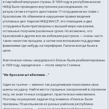
в партийной верхушке страны. В 1939 году в республиканском
НКВД было проведено внутреннее расследование, по
результатам которого арестовали 17 сотрудников во главе с
Красовским. Их обвинили в нарушении правил ведения
уголовных дел. Нарком НКВД МАССР, его помощник и два
сотрудника были приговорены к высшей мере наказания,
остальные получили различные сроки. Но возможно, что
Красовский и другие все же избежали расстрела — очень часто
таких чекистов прощали, а затем они всплывали под другими
фамилиями где-нибудь на периферии. Палачи всегда были в
цене.
Фактически члены «мордовского блока» были реабилитированы
в 1939 году, юридически — после смерти Сталина.
"Их бросали штабелями..."
Один из тысячи — именно так расценивали поисковики свои
шансы на удачу. Найти места страшных захоронений в огромном
лесу, не зная точных координат, практически невозможно.
Поэтому на решение задачи под знамена «Поиска» были
призваны 70 школьников из разных районов республики.
«Копали мы наугад, — рассказывает Николай Кручинкин. —