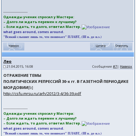
--------------------
Однажды ученик спросил у Мастера:
– Долго ли ждать перемен к лучшему?
– Если ждать, то долго, ответил Мастер.
what goes around, comes around.
"Всякий слышит лишь то, что понимает" ПЛАВТ, (III в. до н.э.)
Лео
21.04.2015, 16:08
Сообщение
#7
|
Наверх
ОТРАЖЕНИЕ ТЕМЫ
ПОЛИТИЧЕСКИХ РЕПРЕССИЙ 30-х гг. В ГАЗЕТНОЙ ПЕРИОДИКЕ
МОРДОВИИ
[b]
http://csfu.mrsu.ru/arh/2012/3-4/36-39.pdf
--------------------
Однажды ученик спросил у Мастера:
– Долго ли ждать перемен к лучшему?
– Если ждать, то долго, ответил Мастер.
what goes around, comes around.
"Всякий слышит лишь то, что понимает" ПЛАВТ, (III в. до н.э.)