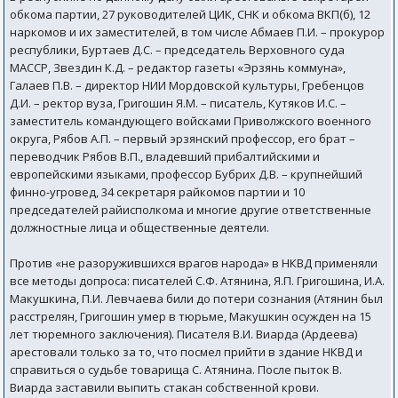
обкома партии, 27 руководителей ЦИК, СНК и обкома ВКП(б), 12
наркомов и их заместителей, в том числе Абмаев П.И. – прокурор
республики, Буртаев Д.С. – председатель Верховного суда
МАССР, Звездин К.Д. – редактор газеты «Эрзянь коммуна»,
Галаев П.В. – директор НИИ Мордовской культуры, Гребенцов
Д.И. – ректор вуза, Григошин Я.М. – писатель, Кутяков И.С. –
заместитель командующего войсками Приволжского военного
округа, Рябов А.П. – первый эрзянский профессор, его брат –
переводчик Рябов В.П., владевший прибалтийскими и
европейскими языками, профессор Бубрих Д.В. – крупнейший
финно-угровед, 34 секретаря райкомов партии и 10
председателей райисполкома и многие другие ответственные
должностные лица и общественные деятели.
Против «не разоружившихся врагов народа» в НКВД применяли
все методы допроса: писателей С.Ф. Атянина, Я.П. Григошина, И.А.
Макушкина, П.И. Левчаева били до потери сознания (Атянин был
расстрелян, Григошин умер в тюрьме, Макушкин осужден на 15
лет тюремного заключения). Писателя В.И. Виарда (Ардеева)
арестовали только за то, что посмел прийти в здание НКВД и
справиться о судьбе товарища С. Атянина. После пыток В.
Виарда заставили выпить стакан собственной крови.