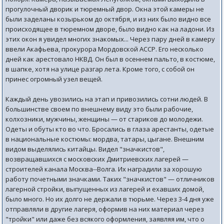
прогулочный дворик и тюремный двор. Окна этой камеры не
были заделаны козырьком до октября, и из них было видно все
происходящее в тюремном дворе, было видно как на ладони. Из
этих окон я увидел многих знакомых... Через пару дней в камеру
ввели Акафьева, прокурора Мордовской АССР. Его несколько
дней как арестовало НКВД. Он был в осеннем пальто, в костюме,
в шапке, хотя на улице разгар лета. Кроме того, с собой он
принес огромный узел вещей.
Каждый день увозились на этап и привозились сотни людей. В
большинстве своем по внешнему виду это были рабочие,
колхозники, мужчины, женщины — от стариков до молодежи.
Одеты и обуты кто во что. Бросались в глаза арестанты, одетые
в национальные костюмы: мордва, татары, цыгане. Внешним
видом выделялись китайцы. Видел "значкистов",
возвращавшихся с московских Дмитриевских лагерей —
строителей канала Москва--Волга. Их наградили за хорошую
работу почетными значками. Таких "значкистов" — отличников
лагерной стройки, выпущенных из лагерей и ехавших домой,
было много. Но их долго не держали в тюрьме. Через 3-4 дня уже
отправляли в другие лагеря, оформив на них материал через
"тройки" или даже без всякого оформления, заявляя им, что о