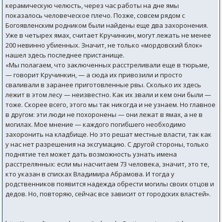
керамическую челюсть, через час работы на дне ямы
показалось человеческое плечо. Позже, совсем рядом с
Богоявленским родником были найдены еще два захоронения.
Уже в четырех ямах, считает Кручинкин, могут лежать не менее
200 невинно убиенных. Значит, не только «мордовский блок»
нашел здесь последнее пристанище.
«Мы полагаем, что заключенных расстреливали еще в тюрьме,
— говорит Кручинкин, — а сюда их привозили и просто
сваливали в заранее приготовленные рвы. Сколько их здесь
лежит в этом лесу — неизвестно. Как их звали и кем они были —
тоже. Скорее всего, этого мы так никогда и не узнаем. Но главное
в другом: эти люди не похоронены — они лежат в ямах, а не в
могилах. Мое мнение — каждого погибшего необходимо
захоронить на кладбище. Но это решат местные власти, так как
у нас нет разрешения на эксгумацию. С другой стороны, только
поднятие тел может дать возможность узнать имена
расстрелянных: если мы насчитаем 73 человека, значит, это те,
кто указан в списках Владимира Абрамова. И тогда у
родственников появится надежда обрести могилы своих отцов и
дедов. Но, повторяю, сейчас все зависит от городских властей».