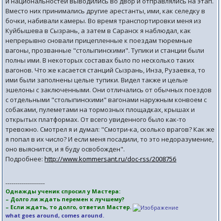
и национальностей выводились во двор и отправлялись на этап.
Вместо них принимались другие арестанты, ими, как селедку в
бочки, набивали камеры. Во время транспортировки меня из
Куйбышева в Сызрань, а затем в Саранск я наблюдал, как
непрерывно сновали прицепленные к поездам тюремные
вагоны, прозванные "столыпинскими". Тупики и станции были
полны ими. В некоторых составах было по несколько таких
вагонов. Что же касается станций Сызрань, Инза, Рузаевка, то
ими были заполнены целые тупики. Видел также и целые
эшелоны с заключенными. Они отличались от обычных поездов
с отдельными "столыпинскими" вагонами наружным конвоем с
собаками, пулеметами на тормозных площадках, крышах и
открытых платформах. От всего увиденного было как-то
тревожно. Смотрел я и думал: "Смотри-ка, сколько врагов? Как же
я попал в их число? И если меня посадили, то это недоразумение,
оно выяснится, и я буду освобожден".
Подробнее:
http://www.kommersant.ru/doc-rss/2008756
--------------------
Однажды ученик спросил у Мастера:
– Долго ли ждать перемен к лучшему?
– Если ждать, то долго, ответил Мастер.
what goes around, comes around.