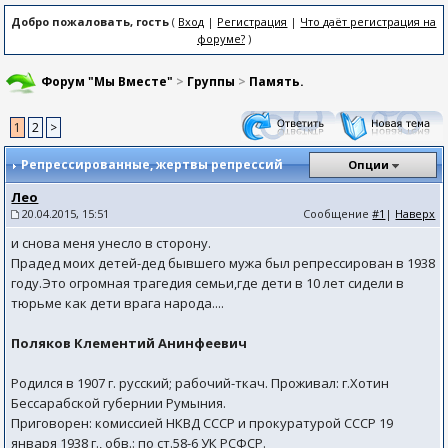
Добро пожаловать, гость
(
Вход
|
Регистрация
|
Что даёт регистрация на
форуме?
)
Форум "Мы Вместе"
>
Группы
>
Память.
1
2
>
Репрессированные
, жертвы репрессий
Опции
Лео
20.04.2015, 15:51
Сообщение
#1
|
Наверх
и снова меня унесло в сторону.
Прадед моих детей-дед бывшего мужа был репрессирован в 1938
году.Это огромная трагедия семьи,где дети в 10 лет сидели в
тюрьме как дети врага народа....
Поляков Клементий Анинфеевич
Родился в 1907 г. русский; рабочий-ткач. Проживал: г.Хотин
Бессарабской губернии Румыния.
Приговорен: комиссией НКВД СССР и прокуратурой СССР 19
января 1938 г., обв.: по ст.58-6 УК РСФСР.