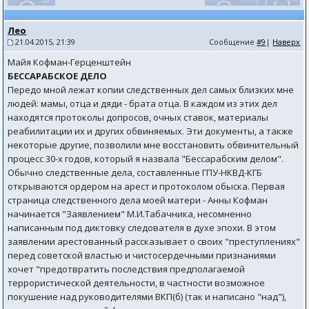
Лео
21.04.2015, 21:39
Сообщение
#9
|
Наверх
Майя Кофман-Герценштейн
БЕССАРАБСКОЕ ДЕЛО
Передо мной лежат копии следственных дел самых близких мне
людей: мамы, отца и дяди - брата отца. В каждом из этих дел
находятся протоколы допросов, очных ставок, материалы
реабилитации их и других обвиняемых. Эти документы, а также
некоторые другие, позволили мне восстановить обвинительный
процесс 30-х годов, который я назвала "Бессарабским делом".
Обычно следственные дела, составленные ГПУ-НКВД-КГБ
открываются ордером на арест и протоколом обыска. Первая
страница следственного дела моей матери - Анны Кофман
начинается "Заявлением" М.И.Табачника, несомненно
написанным под диктовку следователя в духе эпохи. В этом
заявлении арестованный рассказывает о своих "преступлениях"
перед советской властью и чистосердечными признаниями
хочет "предотвратить последствия предполагаемой
террористической деятельности, в частности возможное
покушение над руководителями ВКП(б) (так и написано "над"),