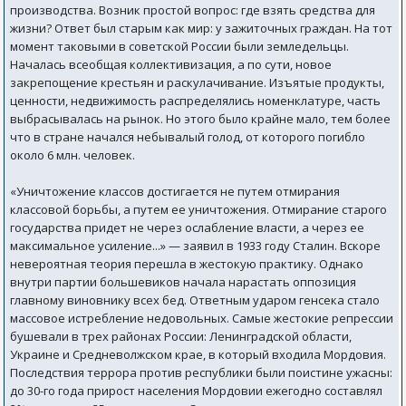
производства. Возник простой вопрос: где взять средства для
жизни? Ответ был старым как мир: у зажиточных граждан. На тот
момент таковыми в советской России были земледельцы.
Началась всеобщая коллективизация, а по сути, новое
закрепощение крестьян и раскулачивание. Изъятые продукты,
ценности, недвижимость распределялись номенклатуре, часть
выбрасывалась на рынок. Но этого было крайне мало, тем более
что в стране начался небывалый голод, от которого погибло
около 6 млн. человек.
«Уничтожение классов достигается не путем отмирания
классовой борьбы, а путем ее уничтожения. Отмирание старого
государства придет не через ослабление власти, а через ее
максимальное усиление...» — заявил в 1933 году Сталин. Вскоре
невероятная теория перешла в жестокую практику. Однако
внутри партии большевиков начала нарастать оппозиция
главному виновнику всех бед. Ответным ударом генсека стало
массовое истребление недовольных. Самые жестокие репрессии
бушевали в трех районах России: Ленинградской области,
Украине и Средневолжском крае, в который входила Мордовия.
Последствия террора против республики были поистине ужасны:
до 30-го года прирост населения Мордовии ежегодно составлял