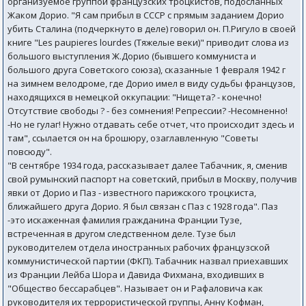
организуемое группой французских троцкистов, подосланных
Жаком Дорио. "Я сам прибыл в СССР с прямым заданием Дорио
убить Сталина (подчеркнуто в деле) говорил он. П.Ригуло в своей
книге "Les paupieres lourdes (Тяжелые веки)" приводит слова из
большого выступления Ж.Дорио (бывшего коммуниста и
большого друга Советского союза), сказанные 1 февраля 1942 г
на зимнем велодроме, где Дорио имел в виду судьбы французов,
находящихся в немецкой оккупации: "Нищета? - конечно!
Отсутствие свободы ? - без сомнения! Репрессии? -Несомненно!
-Но не гулаг! Нужно отдавать себе отчет, что происходит здесь и
там", ссылается он на брошюру, озаглавленную "Советы
повсюду".
"В сентябре 1934 года, рассказывает далее Табачник, я, сменив
свой румынский паспорт на советский, прибыл в Москву, получив
явки от Дорио и Паз - известного парижского троцкиста,
ближайшего друга Дорио. Я был связан с Паз с 1928 года". Паз
-это искаженная фамилия гражданина Франции Тузе,
встреченная в другом следственном деле. Тузе был
руководителем отдела иностранных рабочих французской
коммунистической партии (ФКП). Табачник назвал приехавших
из Франции Лейба Шора и Давида Фихмана, входивших в
"Общество бессарабцев". Называет он и Рафаловича как
руководителя их террористической группы, Анну Кофман,