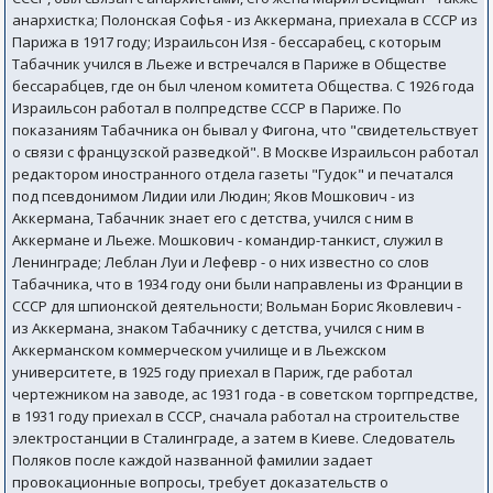
анархистка; Полонская Софья - из Аккермана, приехала в СССР из
Парижа в 1917 году; Израильсон Изя - бессарабец, с которым
Табачник учился в Льеже и встречался в Париже в Обществе
бессарабцев, где он был членом комитета Общества. С 1926 года
Израильсон работал в полпредстве СССР в Париже. По
показаниям Табачника он бывал у Фигона, что "свидетельствует
о связи с французской разведкой". В Москве Израильсон работал
редактором иностранного отдела газеты "Гудок" и печатался
под псевдонимом Лидии или Людин; Яков Мошкович - из
Аккермана, Табачник знает его с детства, учился с ним в
Аккермане и Льеже. Мошкович - командир-танкист, служил в
Ленинграде; Леблан Луи и Лефевр - о них известно со слов
Табачника, что в 1934 году они были направлены из Франции в
СССР для шпионской деятельности; Вольман Борис Яковлевич -
из Аккермана, знаком Табачнику с детства, учился с ним в
Аккерманском коммерческом училище и в Льежском
университете, в 1925 году приехал в Париж, где работал
чертежником на заводе, ас 1931 года - в советском торгпредстве,
в 1931 году приехал в СССР, сначала работал на строительстве
электростанции в Сталинграде, а затем в Киеве. Следователь
Поляков после каждой названной фамилии задает
провокационные вопросы, требует доказательств о