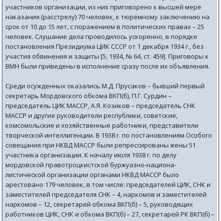
участников организации, из них приговорено к высшей мере
наказания (расстрелу) 70 человек, к тюремному заключению на
срок от 10 до 15 лет, с поражением в политических правах – 25
человек. Слушание дела проводилось ускоренно, в порядке
постановления Президиума ЦИК СССР от 1 декабря 1934 г., без
участия обвинения и защиты [5, 1934, № 64, ст. 459]. Приговоры к
ВМН были приведены в исполнение сразу после их объявления.
Среди осужденных оказались М.Д. Прусаков – бывший первый
секретарь Мордовского обкома ВКП(б), П.Г. Сурдин –
председатель ЦИК МАССР, А.Я. Козиков – председатель СНК
МАССР и другие руководители республики, советские,
комсомольские и хозяйственные работники, представители
творческой интеллигенции. В 1938 г. по постановлениям Особого
совещания при НКВД МАССР были репрессированы жены 51
участника организации. К началу июля 1938 г. по делу
мордовской правотроцкистской буржуазно-национа-
листической организации органами НКВД МАССР было
арестовано 179 человек, в том числе: председателей ЦИК, СНК и
заместителей председателя СНК – 4, наркомов и заместителей
наркомов – 12, секретарей обкома ВКП(б) – 5, руководящих
работников ЦИК, СНК и обкома ВКП(б) – 27, секретарей РК ВКП(б) –