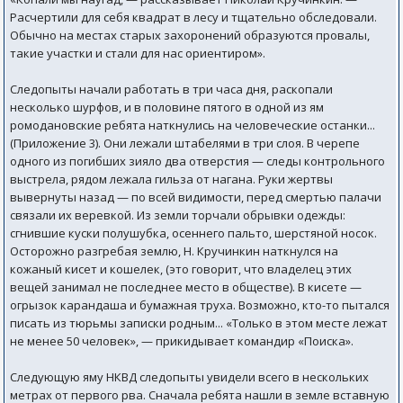
Расчертили для себя квадрат в лесу и тщательно обследовали.
Обычно на местах старых захоронений образуются провалы,
такие участки и стали для нас ориентиром».
Следопыты начали работать в три часа дня, раскопали
несколько шурфов, и в половине пятого в одной из ям
ромодановские ребята наткнулись на человеческие останки...
(Приложение 3). Они лежали штабелями в три слоя. В черепе
одного из погибших зияло два отверстия — следы контрольного
выстрела, рядом лежала гильза от нагана. Руки жертвы
вывернуты назад — по всей видимости, перед смертью палачи
связали их веревкой. Из земли торчали обрывки одежды:
сгнившие куски полушубка, осеннего пальто, шерстяной носок.
Осторожно разгребая землю, Н. Кручинкин наткнулся на
кожаный кисет и кошелек, (это говорит, что владелец этих
вещей занимал не последнее место в обществе). В кисете —
огрызок карандаша и бумажная труха. Возможно, кто-то пытался
писать из тюрьмы записки родным... «Только в этом месте лежат
не менее 50 человек», — прикидывает командир «Поиска».
Следующую яму НКВД следопыты увидели всего в нескольких
метрах от первого рва. Сначала ребята нашли в земле вставную