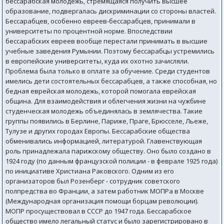
бессарабская молодежь, стремящаяся получить высшее
образование, подвергалась дискриминации со стороны властей.
Бессарабцев, особенно евреев-бессарабцев, принимали в
университеты по процентной норме. Впоследствии
бессарабских евреев вообще перестали принимать в высшие
учебные заведения Румынии. Поэтому бессарабцы устремились
в европейские университеты, куда их охотно зачисляли.
Проблема была только в оплате за обучение. Среди студентов
имелись дети состоятельных бессарабцев, а также способная, но
бедная еврейская молодежь, которой помогала еврейская
община. Для взаимодействия и облегчения жизни на чужбине
студенческая молодежь объединялась в землячества. Такие
группы появились в Берлине, Париже, Праге, Брюсселе, Льеже,
Тулузе и других городах Европы. Бессарабские общества
обменивались информацией, литературой. Главенствующая
роль принадлежала парижскому обществу. Оно было создано в
1924 году (по данным французской полиции - в феврале 1925 года)
по инициативе Христиана Раковского. Одним из его
организаторов был Розенберг - сотрудник советского
полпредства во Франции, а затем работник МОПРа в Москве
(Международная организация помощи борцам революции).
МОПР просуществовал в СССР до 1947 года. Бессарабское
общество имело легальный статус и было зарегистрировано в