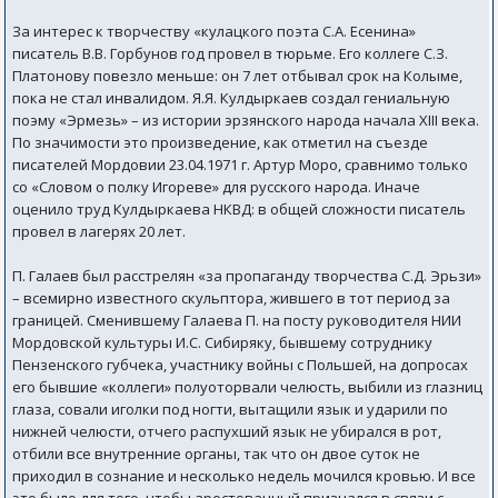
За интерес к творчеству «кулацкого поэта С.А. Есенина»
писатель В.В. Горбунов год провел в тюрьме. Его коллеге С.З.
Платонову повезло меньше: он 7 лет отбывал срок на Колыме,
пока не стал инвалидом. Я.Я. Кулдыркаев создал гениальную
поэму «Эрмезь» – из истории эрзянского народа начала XIII века.
По значимости это произведение, как отметил на съезде
писателей Мордовии 23.04.1971 г. Артур Моро, сравнимо только
со «Словом о полку Игореве» для русского народа. Иначе
оценило труд Кулдыркаева НКВД: в общей сложности писатель
провел в лагерях 20 лет.
П. Галаев был расстрелян «за пропаганду творчества С.Д. Эрьзи»
– всемирно известного скульптора, жившего в тот период за
границей. Сменившему Галаева П. на посту руководителя НИИ
Мордовской культуры И.С. Сибиряку, бывшему сотруднику
Пензенского губчека, участнику войны с Польшей, на допросах
его бывшие «коллеги» полуоторвали челюсть, выбили из глазниц
глаза, совали иголки под ногти, вытащили язык и ударили по
нижней челюсти, отчего распухший язык не убирался в рот,
отбили все внутренние органы, так что он двое суток не
приходил в сознание и несколько недель мочился кровью. И все