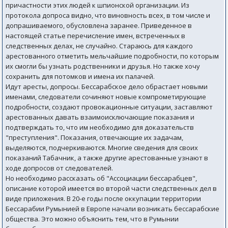
причастности этих людей к шпионской организации. Из
протокола допроса видно, что виновность всех, в том числе и
допрашиваемого, обусловлена заранее. Приведенное в
настоящей статье перечисление имен, встреченных в
следственных делах, не случайно. Стараюсь для каждого
арестованного отметить мельчайшие подробности, по которым
их смогли бы узнать родственники и друзья. Но также хочу
сохранить для потомков и имена их палачей.
Идут аресты, допросы. Бессарабское дело обрастает новыми
именами, следователи сочиняют новые компрометирующие
подробности, создают провокационные ситуации, заставляют
арестованных давать взаимоисключающие показания и
подтверждать то, что им необходимо для доказательств
"преступления". Показания, отвечающие их задачам,
выделяются, подчеркиваются. Многие сведения для своих
показаний Табачник, а также другие арестованные узнают в
ходе допросов от следователей.
Но необходимо рассказать об "Ассоциации бессарабцев",
описание которой имеется во второй части следственных дел в
виде приложения. В 20-е годы после оккупации территории
Бессарабии Румынией в Европе начали возникать бессарабские
общества. Это можно объяснить тем, что в Румынии