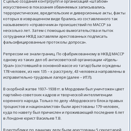
С целью создания контргрупп и организаций «штабом»
искусственно в показания обвиняемых записывались
террористические, вредительские и диверсионные акты, факты
которых в извращенном виде брались из составленного так
называемого «справочника» происшествий по МАССР за
несколько лет. Затем с помощью вымогательства и пыток
сотрудники НКВД заставляли арестованных подписать
фальсифицированные протоколы допроса».
Репрессии не знали границ. По сфабрикованному в НКВД МАССР
одному из таких дел об антисоветской организации «Идель-
Урал» (состоявшей в основной массе из татар) были осуждены
178 человек, из них 135 – к расстрелу, 43 человека направлены в
исправительно-трудовые лагеря (далее – ИТЛ).
В скорбной жатве 1937–1938 гг. в Мордовии был уничтожен цвет
партийно-советских кадров и творческой интеллигенции
коренного народа. Только по делу «Мордовского блока правых
троцкистов и националистов» были арестованы 179 человек,
куда по навету был причислен и проживающий последние 6 лет
в Лондоне юрист Васильев Т.В.
В республике по данному делу были арестованы 5 секретарей