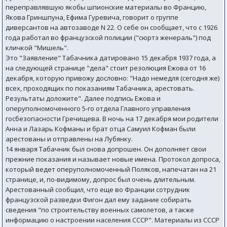
переправлявшую якобы шпионские материалы во Францию,
Якова Гриншпуна, Ефима Гуревича, говорит о группе
диверсантов на автозаводе N 22. О себе он сообщает, что с 1926
года работал во французской полиции ("сюртэ женераль") под
кличкой "Мишель".
Это "Заявление" Табачника датировано 15 декабря 1937 года, а
на следующей странице "дела" стоит резолюция Ежова от 16
декабря, которую привожу дословно: "Надо немедля (сегодня же)
всех, проходящих по показаниям Табачника, арестовать.
Результаты доложите". Далее подпись Ежова и
оперуполномоченного 5-го отдела Главного управления
госбезопасности Гречищева. В ночь на 17 декабря мои родители
Анна и Лазарь Кофманы и брат отца Самуил Кофман были
арестованы и отправлены на Лубянку.
14 января Табачник был снова допрошен. Он дополняет свои
прежние показания и называет новые имена. Протокол допроса,
который ведет оперуполномоченный Поляков, напечатан на 21
странице, и, по-видимому, допрос был очень длительным.
Арестованный сообщил, что еще во Франции сотрудник
французской разведки Фигон дал ему задание собирать
сведения "по строительству военных самолетов, а также
информацию о настроении населения СССР". Материалы из СССР