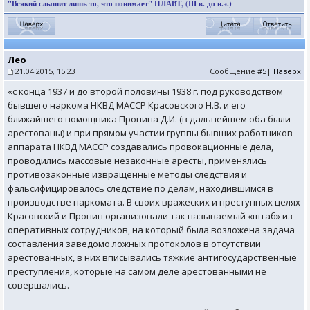
"Всякий слышит лишь то, что понимает" ПЛАВТ, (III в. до н.э.)
Лео
21.04.2015, 15:23
Сообщение
#5
|
Наверх
«с конца 1937 и до второй половины 1938 г. под руководством
бывшего наркома НКВД МАССР Красовского Н.В. и его
ближайшего помощника Пронина Д.И. (в дальнейшем оба были
арестованы) и при прямом участии группы бывших работников
аппарата НКВД МАССР создавались провокационные дела,
проводились массовые незаконные аресты, применялись
противозаконные извращенные методы следствия и
фальсифицировалось следствие по делам, находившимся в
производстве наркомата. В своих вражеских и преступных целях
Красовский и Пронин организовали так называемый «штаб» из
оперативных сотрудников, на который была возложена задача
составления заведомо ложных протоколов в отсутствии
арестованных, в них вписывались тяжкие антигосударственные
преступления, которые на самом деле арестованными не
совершались.