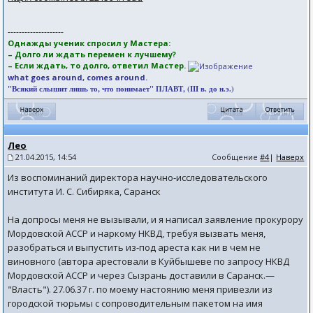
--------------------
Однажды ученик спросил у Мастера:
– Долго ли ждать перемен к лучшему?
– Если ждать, то долго, ответил Мастер.
what goes around, comes around.
"Всякий слышит лишь то, что понимает" ПЛАВТ, (III в. до н.э.)
Лео
21.04.2015, 14:54
Сообщение
#4
|
Наверх
Из воспоминаний директора научно-исследовательского
института И. С. Сибиряка, Саранск
На допросы меня не вызывали, и я написал заявление прокурору
Мордовской АССР и наркому НКВД, требуя вызвать меня,
разобраться и выпустить из-под ареста как ни в чем не
виновного (автора арестовали в Куйбышеве по запросу НКВД
Мордовской АССР и через Сызрань доставили в Саранск.—
"Власть"). 27.06.37 г. по моему настоянию меня привезли из
городской тюрьмы с сопроводительным пакетом на имя