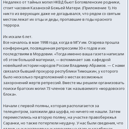
Недалеко от тайных могил НКВД бьют Богоявленские родники,
стоит часовня Казанской Божьей Матери. (Приложение 1). Но
никто из верующих даже не догадывался, что рядом со святым
местом лежат их отцы и деды, пропавшие в годы красного
террора.
Их искали 6 лет.
Все началось в мае 1998 года, когда в МГУ им. Огарева прошла
конференция, посвященная репрессиям 30-х годов и их
последствиям в Мордовии. «Тогда именно ваша газета написали
об этом большой материал, — вспоминает зав. кафедрой
новейшей истории народов России Владимир Абрамов. — С нами
связался бывший прокурор республики Тимошкин, у которого
было несколько предположений о местах возможных
захоронений жертв репрессий. Вместе мы решили организовать
поиски братских могил 73 членов так называемого «мордовского
блока».
Начали с первой поляны, которая располагается за
телецентром, заложили два шурфа, но ничего не нашли. Затем
переместились на вторую поляну, на участке правобережья
Саранки, но также потерпели неудачу. У нас были сведения, что
отдельных расстрелянных хоронили на старых кладбищах