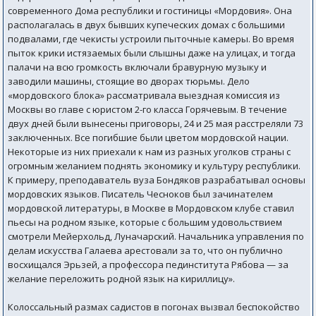
современного Дома республики и гостиницы «Мордовия». Она
располагалась в двух бывших купеческих домах с большими
подвалами, где чекисты устроили пыточные камеры. Во время
пыток крики истязаемых были слышны даже на улицах, и тогда
палачи на всю громкость включали бравурную музыку и
заводили машины, стоящие во дворах тюрьмы. Дело
«мордовского блока» рассматривала выездная комиссия из
Москвы во главе с юристом 2-го класса Горячевым. В течение
двух дней были вынесены приговоры, 24 и 25 мая расстреляли 73
заключенных. Все погибшие были цветом мордовской нации.
Некоторые из них приехали к нам из разных уголков страны с
огромным желанием поднять экономику и культуру республики.
К примеру, преподаватель вуза Бондяков разрабатывал основы
мордовских языков. Писатель Чесноков был зачинателем
мордовской литературы, в Москве в Мордовском клубе ставил
пьесы на родном языке, которые с большим удовольствием
смотрели Мейерхольд, Луначарский. Начальника управления по
делам искусства Галаева арестовали за то, что он публично
восхищался Эрьзей, а профессора пединститута Рябова — за
желание переложить родной язык на кириллицу».
Колоссальный размах садистов в погонах вызвал беспокойство