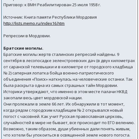
Приговор: к ВМН Реабилитирован 25 июля 1958 г.
Источник: Книга памяти Республики Мордовия
http://lists.memo.ru/index16.htm
Репрессии в Мордовии.
Братские могилы.
Братские могилы жертв сталинских репрессий найдены. 9
сентября в лесопосадке зеленстроевских дач (в двух километрах
от саранской телевышки и в километре от городского кладбища
№ 2) саперная лопатка бойца военно-патриотического
объединения «Поиск» наткнулась на человеческие останки. Так
была раскрыта одна из самых страшных тайн Мордовии.
Историки утверждают, что именно в этом месте палачи НКВД
закопали весь цвет мордовской нации.
Они пролежали в земле 66 лет. Их обнаружили в тот момент,
когда рядом с городским кладбищем № 2 открывался новый
погост с часовней. Как учит Русская православная церковь,
случайностей в мире не бывает, все происходит по ЕГО велению.
Возможно, таким образом, души убиенных дали понять живым,
что хотели бы упокоиться в освященной земле нового погоста.