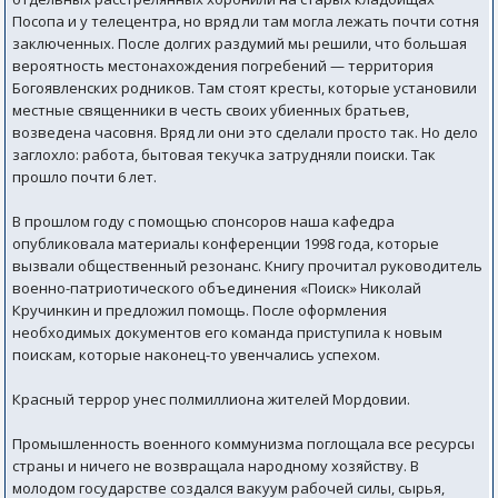
Посопа и у телецентра, но вряд ли там могла лежать почти сотня
заключенных. После долгих раздумий мы решили, что большая
вероятность местонахождения погребений — территория
Богоявленских родников. Там стоят кресты, которые установили
местные священники в честь своих убиенных братьев,
возведена часовня. Вряд ли они это сделали просто так. Но дело
заглохло: работа, бытовая текучка затрудняли поиски. Так
прошло почти 6 лет.
В прошлом году с помощью спонсоров наша кафедра
опубликовала материалы конференции 1998 года, которые
вызвали общественный резонанс. Книгу прочитал руководитель
военно-патриотического объединения «Поиск» Николай
Кручинкин и предложил помощь. После оформления
необходимых документов его команда приступила к новым
поискам, которые наконец-то увенчались успехом.
Красный террор унес полмиллиона жителей Мордовии.
Промышленность военного коммунизма поглощала все ресурсы
страны и ничего не возвращала народному хозяйству. В
молодом государстве создался вакуум рабочей силы, сырья,