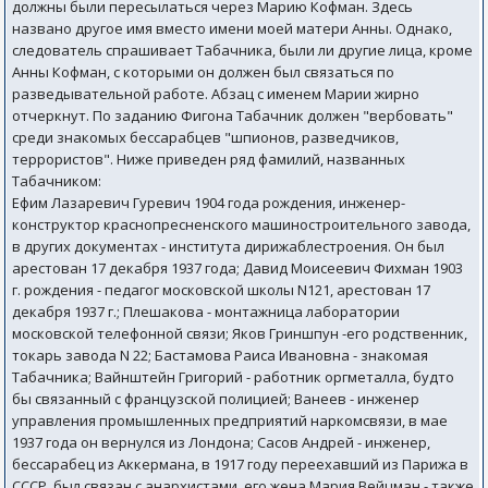
должны были пересылаться через Марию Кофман. Здесь
названо другое имя вместо имени моей матери Анны. Однако,
следователь спрашивает Табачника, были ли другие лица, кроме
Анны Кофман, с которыми он должен был связаться по
разведывательной работе. Абзац с именем Марии жирно
отчеркнут. По заданию Фигона Табачник должен "вербовать"
среди знакомых бессарабцев "шпионов, разведчиков,
террористов". Ниже приведен ряд фамилий, названных
Табачником:
Ефим Лазаревич Гуревич 1904 года рождения, инженер-
конструктор краснопресненского машиностроительного завода,
в других документах - института дирижаблестроения. Он был
арестован 17 декабря 1937 года; Давид Моисеевич Фихман 1903
г. рождения - педагог московской школы N121, арестован 17
декабря 1937 г.; Плешакова - монтажница лаборатории
московской телефонной связи; Яков Гриншпун -его родственник,
токарь завода N 22; Бастамова Раиса Ивановна - знакомая
Табачника; Вайнштейн Григорий - работник оргметалла, будто
бы связанный с французской полицией; Ванеев - инженер
управления промышленных предприятий наркомсвязи, в мае
1937 года он вернулся из Лондона; Сасов Андрей - инженер,
бессарабец из Аккермана, в 1917 году переехавший из Парижа в
СССР, был связан с анархистами, его жена Мария Вейцман - также