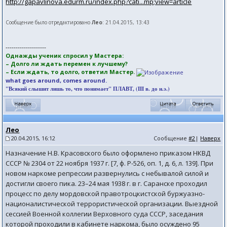
http://gapavlinova.edurm.ru/index.php?cati...mp;view=article
Сообщение было отредактировано
Лео
: 21.04.2015, 13:43
--------------------
Однажды ученик спросил у Мастера:
– Долго ли ждать перемен к лучшему?
– Если ждать, то долго, ответил Мастер.
what goes around, comes around.
"Всякий слышит лишь то, что понимает" ПЛАВТ, (III в. до н.э.)
Лео
20.04.2015, 16:12
Сообщение
#2
|
Наверх
Назначение Н.В. Красовского было оформлено приказом НКВД
СССР № 2304 от 22 ноября 1937 г. [7, ф. Р-526, оп. 1, д. 6, л. 139]. При
новом наркоме репрессии развернулись с небывалой силой и
достигли своего пика. 23–24 мая 1938 г. в г. Саранске проходил
процесс по делу мордовской правотроцкистской буржуазно-
националистической террористической организации. Выездной
сессией Военной коллегии Верховного суда СССР, заседания
которой проходили в кабинете наркома, было осуждено 95