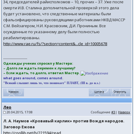
34, председателей райисполкомов – 10, прочих – 37. Уже после
смерти И.В. Сталина дополнительной проверкой этого дела
будет установлено, что следственные материалы были
сфальсифицированы руководящими работниками НКВД МАССР
С.М. Вейзагером, Н.И. Красовским, Д.И. Прониным. Все
осужденные по указанному делу были полностью
реабилитированы.
http://www.rae.ru/fs/?section=content&...cle_id=10005678
--------------------
Однажды ученик спросил у Мастера:
– Долго ли ждать перемен к лучшему?
– Если ждать, то долго, ответил Мастер.
what goes around, comes around.
"Всякий слышит лишь то, что понимает" ПЛАВТ, (III в. до н.э.)
Лео
20.04.2015, 17:08
Сообщение
#3
|
Наверх
Л. А. Наумов «Кровавый карлик» против Вождя народов.
Заговор Ежова
http://coollib.net/b/221594/read