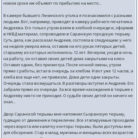
новом сроке им объявят по прибытию на место...
В камере бывшего Ленинского уголка я познакомился с разными
людьми. Вот, например, приводят в камеру рабочего-печатника
Андреева. Его только утром взяли в хлебной очереди и, оформив
в НКВД материал, сопроводили в Саранскую городскую тюрьму.
Суть дела, как рассказал Андреев, состояла в следующем: у него
на неделе умерла жена, оставив на его руках пятерых детей,
старшему из которых исполнилось 12 лет. Вечером, уходя в ночь
на работу, он оставил своих детей дома закрытыми на ключ.
Оставил одних, без присмотра. После ночной смены, утром
прямо с работы, встал в очередь за хлебом. И вот уже 12 часов, а
хлеба все еще нет, не привезли. Дома дети одни закрыты.
Очередь стала возмущаться. В разговоры вступил и Андреев. Его
забрали прямо из очереди. За все время нахождения в тюрьме к
Андрееву никто не приходил. О судьбе своих детей он ничего не
знал...
Двор Саранской тюрьмы мне напомнил Сызранскую тюрьму,
гудящую от движения и перекличек. Все этапируемые проходили
через ворота или калитку конторы тюрьмы, были доступны мне
для обозрения. Стар и млад, мужчины и женщины всех возрастов