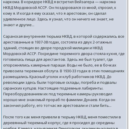
наркома. В коридоре НКВД я встретил Вейзагера — наркома
НКВД Мордовской АССР. Он поздоровался со мной, спросил, к
кому я. И когда я ему сказал, что я арестован, он сделал
удивленное лицо. Здесь я узнал, что он ничего не знает, не
знают и другие...
Саранская внутренняя тюрьма НКВД, в которой содержались все
арестованные в 1937-38 годах, состояла из двух 2-этажных
зданий, стоящих во дворе городской милиции и НКВД
Мордовской АССР. Посредине тюремного двора стояла кухня, где
готовилась пища для арестантов. Здесь же был туалет, где
опорожнялись камерные параши. Воды не было, ее в бочках
привозила тюремная обслуга. В 1930-33 годах в этих помещениях
размещались Красный уголок и клуб работников НКВД. До
революции здесь были торговые склады, погреба и подвалы
саранских купцов. Настоящие подземные лабиринты.
Переоборудованием их под тюремные камеры руководил
хорошо мне знакомый прораб по фамилии Дунаев. Когда он
закончил работу, его тотчас же арестовали и стали бить...
После того как меня привели в тюрьму НКВД, меня поместили в
деревянный тюремный корпус, где я просидел до середины
ноября. Камера, называемая Ленуголком, окнами выходила в