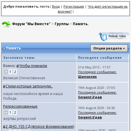
Добро пожаловать, гость
(
Вход
|
Регистрация
|
Что даёт регистрация на
форуме?
)
Форум "Мы Вместе"
>
Группы
>
Память.
Память.
Опции раздела
Заголовок темы
Последнее сообщение
Важно:
Чтобы помнили
21st May 2015 - 17:57
1
2
Последнее сообщение:
Шапокляк
Великая Отечественная
Стихи,которые затронули..
19th August 2020 - 07:05
Последнее сообщение:
наше неспокойное время и наша
Serpent-Удав
Победа.
Репрессированные
19th August 2020 - 06:50
1
2
Последнее сообщение:
Serpent-Удав
жертвы репрессий
2 ДНО. 155 СД (второе формирование)
13th January 2020 - 14:02