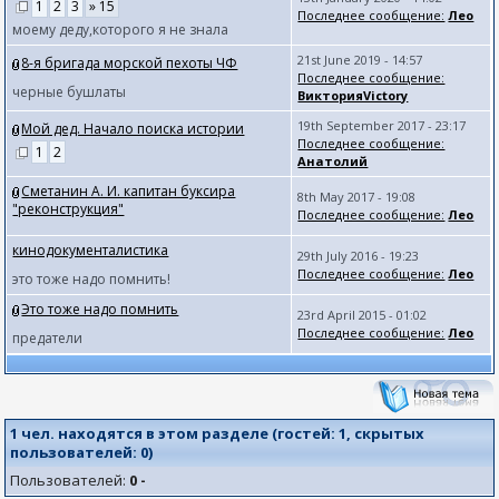
1
2
3
» 15
Последнее сообщение:
Лео
моему деду,которого я не знала
21st June 2019 - 14:57
8-я бригада морской пехоты ЧФ
Последнее сообщение:
черные бушлаты
ВикторияVictory
19th September 2017 - 23:17
Мой дед. Начало поиска истории
Последнее сообщение:
1
2
Анатолий
Сметанин А. И. капитан буксира
8th May 2017 - 19:08
"реконструкция"
Последнее сообщение:
Лео
кинодокументалистика
29th July 2016 - 19:23
Последнее сообщение:
Лео
это тоже надо помнить!
Это тоже надо помнить
23rd April 2015 - 01:02
Последнее сообщение:
Лео
предатели
1 чел. находятся в этом разделе (гостей:
1
, скрытых
пользователей:
0
)
Пользователей:
0 -