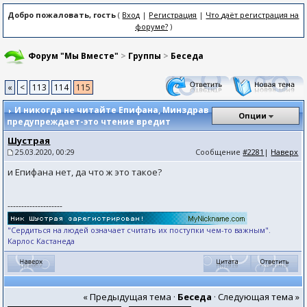
Добро пожаловать, гость
(
Вход
|
Регистрация
|
Что даёт регистрация на
форуме?
)
Форум "Мы Вместе"
>
Группы
>
Беседа
«
<
113
114
115
И никогда не читайте Епифана
, Минздрав
Опции
предупреждает-это чтение вредит
Шустрая
25.03.2020, 00:29
Сообщение
#2281
|
Наверх
и Епифана нет, да что ж это такое?
--------------------
"Сердиться на людей означает считать их поступки чем-то важным".
Карлос Кастанеда
« Предыдущая тема
·
Беседа
·
Следующая тема »