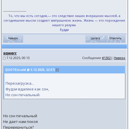
--------------------
То, что мы есть сегодня,— это следствие наших вчерашних мыслей, а
сегодняшние мысли создают завтрашнюю жизнь. Жизнь — это порождение
нашего разума.
Будда
sqwerr
7.12.2025, 00:13
Сообщение
#1302
|
Наверх
QUOTE(scald @ 5.12.2025, 22:57)
Перезагрузка...
Фудзи вдалеке как сон,
Но сон печальный.
Но сон печальный
Не дает нам покоя
Перевернуться?