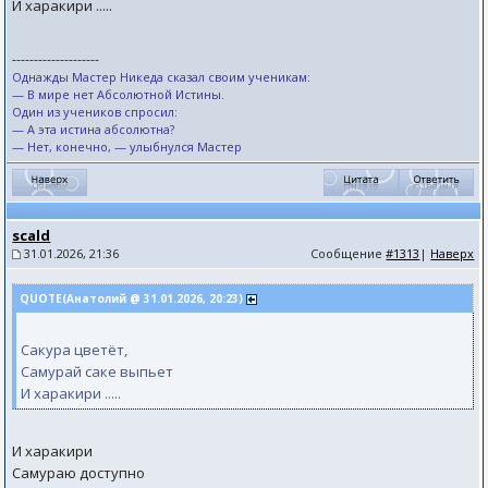
И харакири .....
--------------------
Однажды Мастер Никеда сказал своим ученикам:
— В мире нет Абсолютной Истины.
Один из учеников спросил:
— А эта истина абсолютна?
— Нет, конечно, — улыбнулся Мастер
scald
31.01.2026, 21:36
Сообщение
#1313
|
Наверх
QUOTE(Анатолий @ 31.01.2026, 20:23)
Сакура цветёт,
Самурай саке выпьет
И харакири .....
И харакири
Самураю доступно