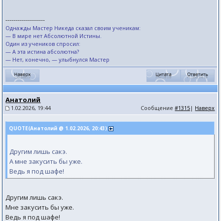
--------------------
Однажды Мастер Никеда сказал своим ученикам:
— В мире нет Абсолютной Истины.
Один из учеников спросил:
— А эта истина абсолютна?
— Нет, конечно, — улыбнулся Мастер
Анатолий
1.02.2026, 19:44
Сообщение
#1315
|
Наверх
QUOTE(Анатолий @ 1.02.2026, 20:43)
Другим лишь сакэ.
А мне закусить бы уже.
Ведь я под шафе!
Другим лишь сакэ.
Мне закусить бы уже.
Ведь я под шафе!