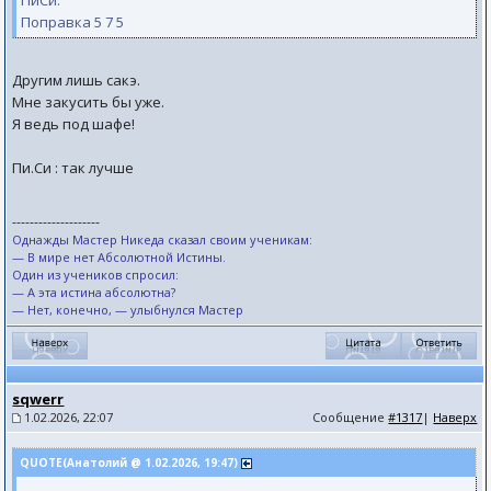
ПиСи:
Поправка 5 7 5
Другим лишь сакэ.
Мне закусить бы уже.
Я ведь под шафе!
Пи.Си : так лучше
--------------------
Однажды Мастер Никеда сказал своим ученикам:
— В мире нет Абсолютной Истины.
Один из учеников спросил:
— А эта истина абсолютна?
— Нет, конечно, — улыбнулся Мастер
sqwerr
1.02.2026, 22:07
Сообщение
#1317
|
Наверх
QUOTE(Анатолий @ 1.02.2026, 19:47)