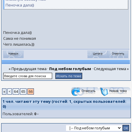
Пеночка дала))
Пеночка дала))
Сама не понимая
Чего лишилась)))
« Предыдущая тема
·
Под небом голубым
·
Следующая тема »
«
<
64
65
66
1 чел. читают эту тему (гостей:
1
, скрытых пользователей:
0
)
Пользователей:
0 -