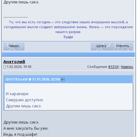
Другим лишь сакэ.
--------------------
То, что мы есть сегодня,— это следствие наших вчерашних мыслей, а
сегодняшние мысли создают завтрашнюю жизнь. Жизнь — это порождение
нашего разума.
Будда
Анатолий
1.02.2026, 19:43
Сообщение
#1314
|
Наверх
QUOTE(scald @ 31.01.2026, 22:36)
И харакири
Самураю доступно
Другим лишь сакэ.
Другим лишь сакэ.
А мне закусить бы уже.
Ведь я под шафе!