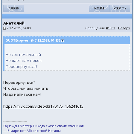
Анатолий
7.12.2025, 14:00
Сообщение
#1303
|
Наверх
QUOTE(sqwerr @ 7.12.2025, 01:13)
Но сон печальный
Не дает нам покоя
Перевернуться?
Перевернуться?
Чтобы с начала начать
Надо напиться нам!
https://m.vk.com/video-33170175_456241615
--------------------
Однажды Мастер Никеда сказал своим ученикам:
— В мире нет Абсолютной Истины.