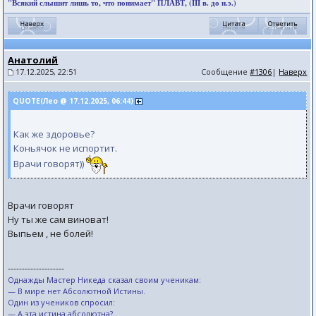
"Всякий слышит лишь то, что понимает" ПЛАВТ, (III в. до н.э.)
Анатолий
17.12.2025, 22:51
Сообщение
#1306
|
Наверх
QUOTE(Лео @ 17.12.2025, 06:44)
Как же здоровье?
Коньячок не испортит.
Врачи говорят))
Врачи говорят
Ну ты же сам виноват!
Выпьем , не болей!
--------------------
Однажды Мастер Никеда сказал своим ученикам:
— В мире нет Абсолютной Истины.
Один из учеников спросил:
— А эта истина абсолютна?