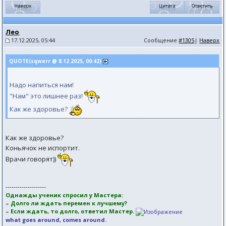
Лео
17.12.2025, 05:44
Сообщение
#1305
|
Наверх
QUOTE(sqwerr @ 8.12.2025, 00:42)
Надо напиться нам!
"Нам" это лишнее раз!
Как же здоровье?
Как же здоровье?
Коньячок не испортит.
Врачи говорят))
--------------------
Однажды ученик спросил у Мастера:
– Долго ли ждать перемен к лучшему?
– Если ждать, то долго, ответил Мастер.
what goes around, comes around.