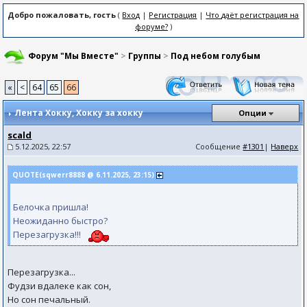
Добро пожаловать, гость
(
Вход
|
Регистрация
|
Что даёт регистрация на
форуме?
)
Форум "Мы Вместе"
>
Группы
>
Под небом голубым
«
<
64
65
66
Лента Хокку
, Хокку за хокку
Опции
scald
5.12.2025, 22:57
Сообщение
#1301
|
Наверх
QUOTE(sqwerr8888 @ 6.11.2025, 23:15)
Белочка пришла!
Неожиданно быстро?
Перезагрузка!!!
Перезагрузка...
Фудзи вдалеке как сон,
Но сон печальный.