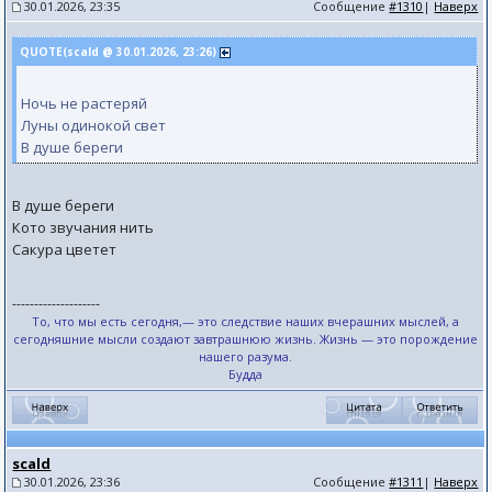
30.01.2026, 23:35
Сообщение
#1310
|
Наверх
QUOTE(scald @ 30.01.2026, 23:26)
Ночь не растеряй
Луны одинокой свет
В душе береги
В душе береги
Кото звучания нить
Сакура цветет
--------------------
То, что мы есть сегодня,— это следствие наших вчерашних мыслей, а
сегодняшние мысли создают завтрашнюю жизнь. Жизнь — это порождение
нашего разума.
Будда
scald
30.01.2026, 23:36
Сообщение
#1311
|
Наверх