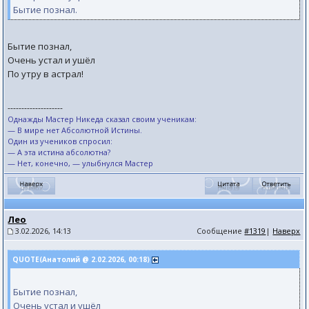
Бытие познал.
Бытие познал,
Очень устал и ушёл
По утру в астрал!
--------------------
Однажды Мастер Никеда сказал своим ученикам:
— В мире нет Абсолютной Истины.
Один из учеников спросил:
— А эта истина абсолютна?
— Нет, конечно, — улыбнулся Мастер
Лео
3.02.2026, 14:13
Сообщение
#1319
|
Наверх
QUOTE(Анатолий @ 2.02.2026, 00:18)
Бытие познал,
Очень устал и ушёл