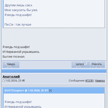
Другим лишь сакэ.
Мне закусить бы уже.
Я ведь под шафе!
Пи.Си : так лучше
Я ведь под шафе!
И Нирваной укрывшись
Бытие познал.
Анатолий
1.02.2026, 23:48
Сообщение
#1318
|
Наверх
QUOTE(sqwerr @ 1.02.2026, 23:07)
Я ведь под шафе!
И Нирваной укрывшись