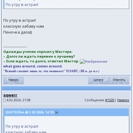
По утру в астрал!
По утру в астрал!
классную забаву нам
Пеночка дала))
--------------------
Однажды ученик спросил у Мастера:
– Долго ли ждать перемен к лучшему?
– Если ждать, то долго, ответил Мастер.
what goes around, comes around.
"Всякий слышит лишь то, что понимает" ПЛАВТ, (III в. до н.э.)
sqwerr
4.02.2026, 21:08
Сообщение
#1320
|
Наверх
QUOTE(Лео @ 3.02.2026, 14:13)
По утру в астрал!
классную забаву нам