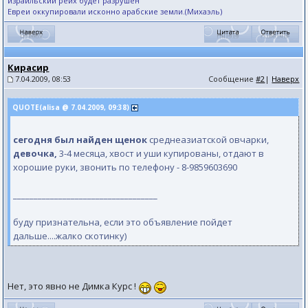
израильский рейх будет разрушен
Евреи оккупировали исконно арабские земли.(Михаэль)
Кирасир
7.04.2009, 08:53
Сообщение
#2
|
Наверх
QUOTE(аlisа @ 7.04.2009, 09:38)
сегодня был найден щенок
среднеазиатской овчарки,
девочка,
3-4 месяца, хвост и уши купированы, отдают в
хорошие руки, звонить по телефону - 8-9859603690
___________________________________
буду признательна, если это объявление пойдет
дальше....жалко скотинку)
Нет, это явно не Димка Курс !