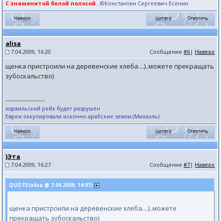
С знаменитой белой полосой
...
©Константин Сергеевич Есенин
аlisа
7.04.2009, 16:20
Сообщение
#6
|
Наверх
щенка пристроили на деревенские хлеба....)..можете прекращать
зубоскальство)
--------------------
израильский рейх будет разрушен
Евреи оккупировали исконно арабские земли.(Михаэль)
)Эта
7.04.2009, 16:27
Сообщение
#7
|
Наверх
QUOTE(аlisа @ 7.04.2009, 14:07)
щенка пристроили на деревенские хлеба....)..можете
прекращать зубоскальство)