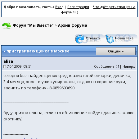
Добро пожаловать, гость
(
Вход
|
Регистрация
|
Что даёт регистрация на
форуме?
)
Форум "Мы Вместе"
>
Архив форума
пристраиваю щенка в Москве
Опции
аlisа
7.04.2009, 08:51
Сообщение
#1
|
Наверх
сегодня был найден щенок среднеазиатской овчарки, девочка,
3-4 месяца, хвост и уши купированы, отдают в хорошие руки,
звонить по телефону - 8-9859603690
___________________________________
буду признательна, если это объявление пойдет дальше....жалко
скотинку)
--------------------