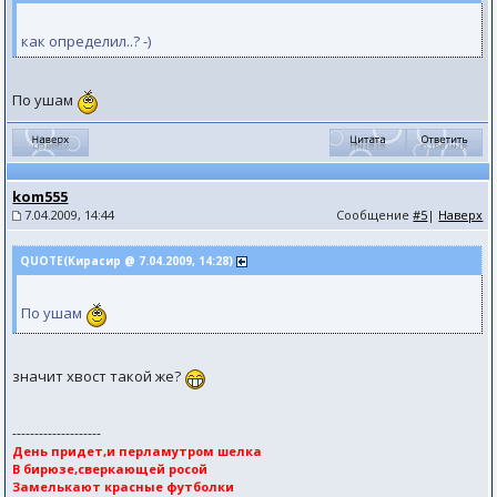
как определил..? -)
По ушам
kom555
7.04.2009, 14:44
Сообщение
#5
|
Наверх
QUOTE(Кирасир @ 7.04.2009, 14:28)
По ушам
значит хвост такой же?
--------------------
День придет,и перламутром шелка
В бирюзе,сверкающей росой
Замелькают красные футболки