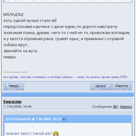
МАЛАДЭЦ!
хоть одной лучше стало мб
перед глазами картина: с дачи едем, по дороге навстречу
знакомая псина, думаю, чего-то с ней не то, провожаю взглядом,
а у хвоста огромная рана, травят крыс, а приманки с отравой
собаки жрут...
звиняйте за жуть
невры
--------------------
все проще, чем мы сочиняем, и вообще уймись — кому ты нужен, кроме мамы (NN)
Кирасир
7.04.2009, 16:44
Сообщение
#8
|
Наверх
QUOTE(kom555 @ 7.04.2009, 15:31)
значит хвост такой же?