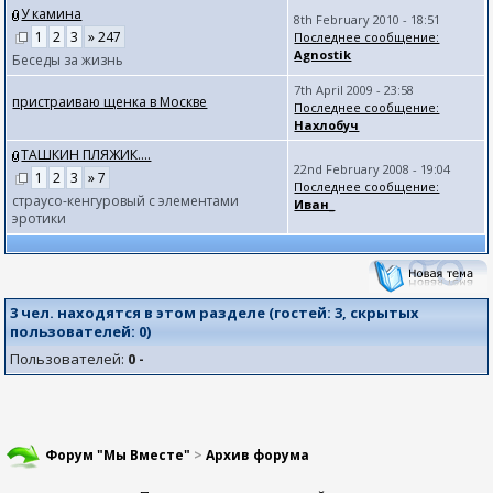
У камина
8th February 2010 - 18:51
1
2
3
» 247
Последнее сообщение:
Agnostik
Беседы за жизнь
7th April 2009 - 23:58
пристраиваю щенка в Москве
Последнее сообщение:
Нахлобуч
ТАШКИН ПЛЯЖИК....
22nd February 2008 - 19:04
1
2
3
» 7
Последнее сообщение:
страусо-кенгуровый с элементами
Иван_
эротики
3 чел. находятся в этом разделе (гостей:
3
, скрытых
пользователей:
0
)
Пользователей:
0 -
Форум "Мы Вместе"
>
Архив форума