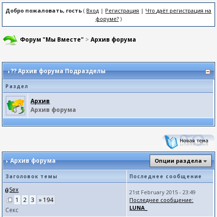
Добро пожаловать, гость
(
Вход
|
Регистрация
|
Что даёт регистрация на
форуме?
)
Форум "Мы Вместе"
>
Архив форума
??
Архив форума Подразделы
Раздел
Архив
Архив форума
Архив форума
Опции раздела
Заголовок темы
Последнее сообщение
Sex
21st February 2015 - 23:49
1
2
3
» 194
Последнее сообщение:
LUNA_
Cекс