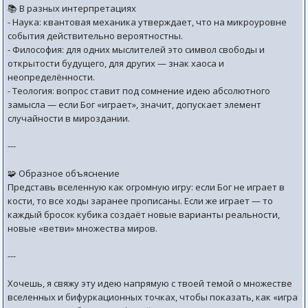
📚 В разных интерпретациях
- Наука: квантовая механика утверждает, что на микроуровне
события действительно вероятностны.
- Философия: для одних мыслителей это символ свободы и
открытости будущего, для других — знак хаоса и
неопределённости.
- Теология: вопрос ставит под сомнение идею абсолютного
замысла — если Бог «играет», значит, допускает элемент
случайности в мироздании.
---
🧩 Образное объяснение
Представь вселенную как огромную игру: если Бог не играет в
кости, то все ходы заранее прописаны. Если же играет — то
каждый бросок кубика создаёт новые варианты реальности,
новые «ветви» множества миров.
---
Хочешь, я свяжу эту идею напрямую с твоей темой о множестве
вселенных и бифуркационных точках, чтобы показать, как «игра