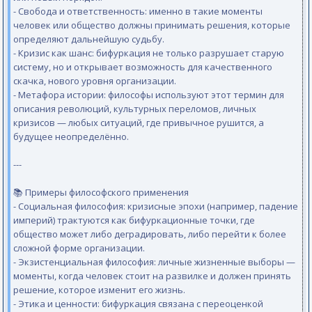
- Свобода и ответственность: именно в такие моменты
человек или общество должны принимать решения, которые
определяют дальнейшую судьбу.
- Кризис как шанс: бифуркация не только разрушает старую
систему, но и открывает возможность для качественного
скачка, нового уровня организации.
- Метафора истории: философы используют этот термин для
описания революций, культурных переломов, личных
кризисов — любых ситуаций, где привычное рушится, а
будущее неопределённо.
---
📚 Примеры философского применения
- Социальная философия: кризисные эпохи (например, падение
империй) трактуются как бифуркационные точки, где
общество может либо деградировать, либо перейти к более
сложной форме организации.
- Экзистенциальная философия: личные жизненные выборы —
моменты, когда человек стоит на развилке и должен принять
решение, которое изменит его жизнь.
- Этика и ценности: бифуркация связана с переоценкой