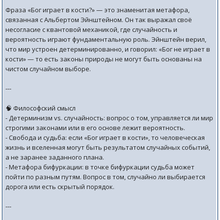
Фраза «Бог играет в кости?» — это знаменитая метафора,
связанная с Альбертом Эйнштейном. Он так выражал своё
несогласие с квантовой механикой, где случайность и
вероятность играют фундаментальную роль. Эйнштейн верил,
что мир устроен детерминированно, и говорил: «Бог не играет в
кости» — то есть законы природы не могут быть основаны на
чистом случайном выборе.
---
🧠 Философский смысл
- Детерминизм vs. случайность: вопрос о том, управляется ли мир
строгими законами или в его основе лежит вероятность.
- Свобода и судьба: если «Бог играет в кости», то человеческая
жизнь и вселенная могут быть результатом случайных событий,
а не заранее заданного плана.
- Метафора бифуркации: в точке бифуркации судьба может
пойти по разным путям. Вопрос в том, случайно ли выбирается
дорога или есть скрытый порядок.
---