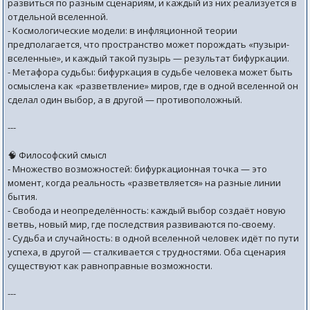
развиться по разным сценариям, и каждый из них реализуется в
отдельной вселенной.
- Космологические модели: в инфляционной теории
предполагается, что пространство может порождать «пузыри-
вселенные», и каждый такой пузырь — результат бифуркации.
- Метафора судьбы: бифуркация в судьбе человека может быть
осмыслена как «разветвление» миров, где в одной вселенной он
сделал один выбор, а в другой — противоположный.
---
🧠 Философский смысл
- Множество возможностей: бифуркационная точка — это
момент, когда реальность «разветвляется» на разные линии
бытия.
- Свобода и неопределённость: каждый выбор создаёт новую
ветвь, новый мир, где последствия развиваются по-своему.
- Судьба и случайность: в одной вселенной человек идёт по пути
успеха, в другой — сталкивается с трудностями. Оба сценария
существуют как равноправные возможности.
---