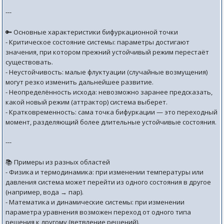
---
🔑 Основные характеристики бифуркационной точки
- Критическое состояние системы: параметры достигают
значения, при котором прежний устойчивый режим перестаёт
существовать.
- Неустойчивость: малые флуктуации (случайные возмущения)
могут резко изменить дальнейшее развитие.
- Неопределённость исхода: невозможно заранее предсказать,
какой новый режим (аттрактор) система выберет.
- Кратковременность: сама точка бифуркации — это переходный
момент, разделяющий более длительные устойчивые состояния.
---
📚 Примеры из разных областей
- Физика и термодинамика: при изменении температуры или
давления система может перейти из одного состояния в другое
(например, вода → пар).
- Математика и динамические системы: при изменении
параметра уравнения возможен переход от одного типа
решения к другому (ветвление решений).