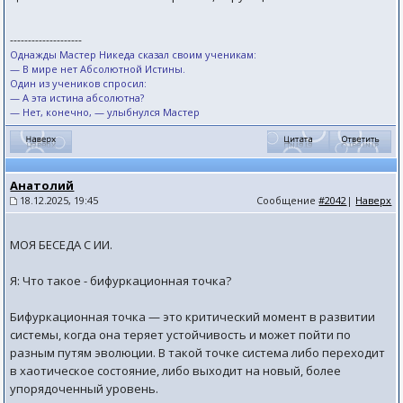
--------------------
Однажды Мастер Никеда сказал своим ученикам:
— В мире нет Абсолютной Истины.
Один из учеников спросил:
— А эта истина абсолютна?
— Нет, конечно, — улыбнулся Мастер
Анатолий
18.12.2025, 19:45
Сообщение
#2042
|
Наверх
МОЯ БЕСЕДА С ИИ.
Я: Что такое - бифуркационная точка?
Бифуркационная точка — это критический момент в развитии
системы, когда она теряет устойчивость и может пойти по
разным путям эволюции. В такой точке система либо переходит
в хаотическое состояние, либо выходит на новый, более
упорядоченный уровень.