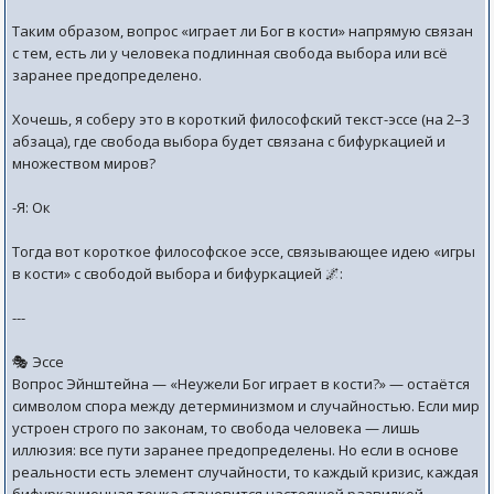
Таким образом, вопрос «играет ли Бог в кости» напрямую связан
с тем, есть ли у человека подлинная свобода выбора или всё
заранее предопределено.
Хочешь, я соберу это в короткий философский текст-эссе (на 2–3
абзаца), где свобода выбора будет связана с бифуркацией и
множеством миров?
-Я: Ок
Тогда вот короткое философское эссе, связывающее идею «игры
в кости» с свободой выбора и бифуркацией 🌌:
---
🎭 Эссе
Вопрос Эйнштейна — «Неужели Бог играет в кости?» — остаётся
символом спора между детерминизмом и случайностью. Если мир
устроен строго по законам, то свобода человека — лишь
иллюзия: все пути заранее предопределены. Но если в основе
реальности есть элемент случайности, то каждый кризис, каждая