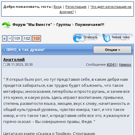
Добро пожаловать, гость
(
Вход
|
Регистрация
|
Что даёт регистрация на
форуме?
)
Форум "Мы Вместе"
>
Группы
>
Поумничаем!!!
«
<
101
102
103
IMHO
, я так думаю!
Опции
Анатолий
28.11.2025, 20:30
Сообщение
#2041
|
Наверх
" Я открыл было рот, но тут представил себе, в какие дебри нам
придется забираться, как трудно будет объяснить, что такое
метафоры, иносказания, гиперболы и просто ругань, и зачем все
это нужно, и какую роль здесь играют воспитание, привычки,
степень развитости языка, эмоции, вкус к слову, начитанность и
общий культурный уровень, чувство юмора, такт, и что такое
юмор, и что такое такт, и представив себе все это, я ужаснулся и
горячо сказал: – Вы совершенно правы, Федя. "
Цитата из книги «Сказка о Тройке», Стругацкие