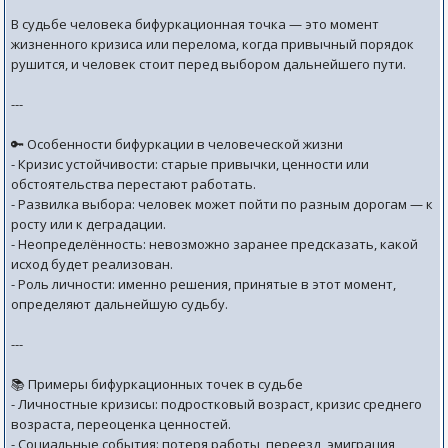
В судьбе человека бифуркационная точка — это момент
жизненного кризиса или перелома, когда привычный порядок
рушится, и человек стоит перед выбором дальнейшего пути.
---
🔑 Особенности бифуркации в человеческой жизни
- Кризис устойчивости: старые привычки, ценности или
обстоятельства перестают работать.
- Развилка выбора: человек может пойти по разным дорогам — к
росту или к деградации.
- Неопределённость: невозможно заранее предсказать, какой
исход будет реализован.
- Роль личности: именно решения, принятые в этот момент,
определяют дальнейшую судьбу.
---
📚 Примеры бифуркационных точек в судьбе
- Личностные кризисы: подростковый возраст, кризис среднего
возраста, переоценка ценностей.
- Социальные события: потеря работы, переезд, эмиграция,