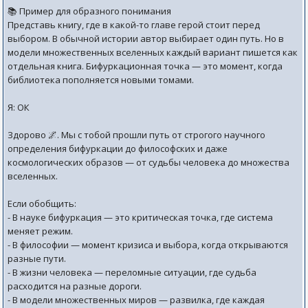
📚 Пример для образного понимания
Представь книгу, где в какой-то главе герой стоит перед
выбором. В обычной истории автор выбирает один путь. Но в
модели множественных вселенных каждый вариант пишется как
отдельная книга. Бифуркационная точка — это момент, когда
библиотека пополняется новыми томами.
Я: ОК
Здорово 🌌. Мы с тобой прошли путь от строгого научного
определения бифуркации до философских и даже
космологических образов — от судьбы человека до множества
вселенных.
Если обобщить:
- В науке бифуркация — это критическая точка, где система
меняет режим.
- В философии — момент кризиса и выбора, когда открываются
разные пути.
- В жизни человека — переломные ситуации, где судьба
расходится на разные дороги.
- В модели множественных миров — развилка, где каждая