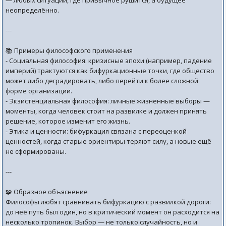
— любых ситуаций, где привычное рушится, а будущее
неопределённо.
---
📚 Примеры философского применения
- Социальная философия: кризисные эпохи (например, падение
империй) трактуются как бифуркационные точки, где общество
может либо деградировать, либо перейти к более сложной
форме организации.
- Экзистенциальная философия: личные жизненные выборы —
моменты, когда человек стоит на развилке и должен принять
решение, которое изменит его жизнь.
- Этика и ценности: бифуркация связана с переоценкой
ценностей, когда старые ориентиры теряют силу, а новые ещё
не сформированы.
---
🧩 Образное объяснение
Философы любят сравнивать бифуркацию с развилкой дороги:
до неё путь был один, но в критический момент он расходится на
несколько тропинок. Выбор — не только случайность, но и