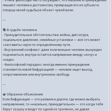
- Этика: философы часто обсуждают, что насилие и принуждение
лишают человека достоинства, превращая его из субъекта
(творца своей судьбы) в объект чужой воли.
---
📚 В судьбе человека
- Принудительные обстоятельства: война, диктатура,
социальное давление, семейные установки — всё это может
«заставить» идти по определённому пути.
- Внутренний конфликт: даже если внешне человек вынужден
подчиниться, внутри остаётся напряжение между «хочу» и
«надо».
- Философский парадокс: иногда именно принуждение
становится новой бифуркацией — человек ищет выход,
сопротивление или внутреннюю свободу.
---
🧩 Образное объяснение
Если бифуркация — это развилка дороги, где можно выбрать
направление, то «насильно, принудительно» — это когда тебя
берут за руку и ведут по одной из тропинок, не давая