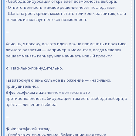
- Свобода: бифуркация открывает возможность выбора.
- Ответственность: каждое решение несёт последствия.
- Шанс на рост: кризис может стать толчком к развитию, если
человек использует его как возможность.
---
Хочешь, я покажу, как эту идею можно применить к практике
личного развития — например, к моментам, когда человек
решает менять карьеру или начинать новый проект?
-Я: Насильно-принудительно.
Ты затронул очень сильное выражение — «насильно,
принудительно».
В философском и жизненном контексте это
противоположность бифуркации: там есть свобода выбора, а
здесь — лишение выбора.
---
🧠 Философский взгляд
- Свобода vs. принуждение: бифуркационная точка