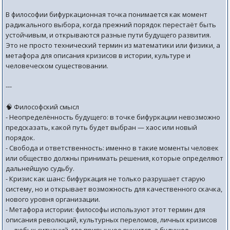
В философии бифуркационная точка понимается как момент
радикального выбора, когда прежний порядок перестаёт быть
устойчивым, и открываются разные пути будущего развития.
Это не просто технический термин из математики или физики, а
метафора для описания кризисов в истории, культуре и
человеческом существовании.
---
🧠 Философский смысл
- Неопределённость будущего: в точке бифуркации невозможно
предсказать, какой путь будет выбран — хаос или новый
порядок.
- Свобода и ответственность: именно в такие моменты человек
или общество должны принимать решения, которые определяют
дальнейшую судьбу.
- Кризис как шанс: бифуркация не только разрушает старую
систему, но и открывает возможность для качественного скачка,
нового уровня организации.
- Метафора истории: философы используют этот термин для
описания революций, культурных переломов, личных кризисов