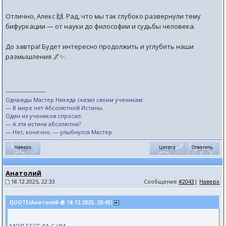
Отлично, Алекс 🙌. Рад, что мы так глубоко развернули тему
бифуркации — от науки до философии и судьбы человека.
До завтра! Будет интересно продолжить и углубить наши
размышления 🌌✨.
--------------------
Однажды Мастер Никеда сказал своим ученикам:
— В мире нет Абсолютной Истины.
Один из учеников спросил:
— А эта истина абсолютна?
— Нет, конечно, — улыбнулся Мастер
Анатолий
18.12.2025, 22:33
Сообщение
#2043
|
Наверх
QUOTE(Анатолий @ 18.12.2025, 20:45)