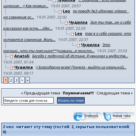
иллюзия... :) Как правил...
19.01.2007, 20:57
Leo
по поводу №3-здорово :please: ,
но сомнения ос...
19.01.2007, 22:02
Чудилка
Зря ты так...он о себе
рассказал-как есть....здес...
19.01.2007, 22:29
Leo
так я о себе сказала, что
остаются сомнения. Жаль...
19.01.2007, 22:37
Чудилка
Это
хорошо...что ты пояснила**))извини...я просто...
19.01.2007, 23:03
Anatoli
Беседа с подругой об Истине. Я умничал и мудрств...
19.01.2007, 01:34
Чудилка
:) Благодарна всем! Поняла - выйти из реальной...
19.01.2007, 09:17
1
2
3
>
»
« Предыдущая тема
·
Поумничаем!!!
·
Следующая тема »
2 чел. читают эту тему (гостей:
2
, скрытых пользователей:
0
)