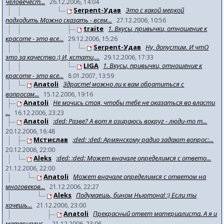
человечест...
26.12.2006, 14:04
Serpent-Удав
Это с какой меркой
подходить Можно сказать - всем...
27.12.2006, 10:56
traite
1. Вкусы, привычки, отношение к
красоте - это все...
29.12.2006, 15:26
Serpent-Удав
Ну, допустим. И чтО
это за качество :) И, кстати,...
29.12.2006, 17:33
LIGA
1. Вкусы, привычки, отношение к
красоте - это все...
8.01.2007, 13:59
Anatoli
Здрасте! можно ли к вам обратиться с
вопросам...
15.12.2006, 19:16
Anatoli
Не мочись стоя, чтобы тебе не оказаться во власти
...
16.12.2006, 23:23
Anatoli
:ded: Разве? А вот я озираюсь вокруг - люди-то т...
20.12.2006, 16:48
Мстислав
:ded: :ded: Армянскому радио задают вопрос:...
20.12.2006, 22:00
Aleks
:ded: :ded: Может вначале определимся с ответо...
21.12.2006, 22:00
Anatoli
Может вначале определимся с ответом на
многовеков...
21.12.2006, 22:27
Aleks
Подумаешь, бином Ньютона! :) Если ты
хочешь...
21.12.2006, 23:00
Anatoli
Прекрасный ответ материалиста. А я и
материалис...
21.12.2006, 23:06