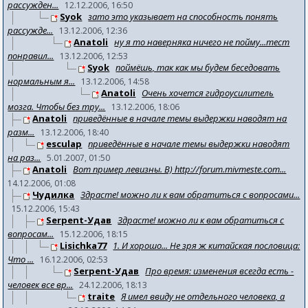
рассужден...
12.12.2006, 16:50
Syok
зато это указывает на способность понять
рассужде...
13.12.2006, 12:36
Anatoli
ну я то наверняка ничего не пойму...тест
понравил...
13.12.2006, 12:53
Syok
поймёшь, так как мы будем беседовать
нормальным я...
13.12.2006, 14:58
Anatoli
Очень хочется гидроусилитель
мозга. Чтобы без тру...
13.12.2006, 18:06
Anatoli
приведённые в начале темы выдержки наводят на
разм...
13.12.2006, 18:40
esculap
приведённые в начале темы выдержки наводят
на раз...
5.01.2007, 01:50
Anatoli
Вот пример левизны. B) http://forum.mivmeste.com...
14.12.2006, 01:08
Чудилка
Здрасте! можно ли к вам обратиться с вопросами...
15.12.2006, 15:43
Serpent-Удав
Здрасте! можно ли к вам обратиться с
вопросам...
15.12.2006, 18:15
Lisichka77
1. И хорошо... Не зря ж китайская пословица:
Что ...
16.12.2006, 02:53
Serpent-Удав
Про время: изменения всегда есть -
человек все вр...
24.12.2006, 18:13
traite
Я имел ввиду не отдельного человека, а