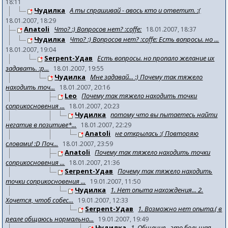
18:11
Чудилка
А ты спрашивай - авось кто и ответит. :(
18.01.2007, 18:29
Anatoli
Что? :) Вопросов нет? :coffe:
18.01.2007, 18:37
Чудилка
Что? :) Вопросов нет? :coffe: Есть вопросы. но ...
18.01.2007, 19:04
Serpent-Удав
Есть вопросы. но пропало желание их
задавать. :p...
18.01.2007, 19:55
Чудилка
Мне задавай... :) Почему так тяжело
находить точ...
18.01.2007, 20:16
Leo
Почему так тяжело находить точки
соприкосновения ...
18.01.2007, 20:23
Чудилка
потому что вы пытаетесь найти
негатив в позитиве*...
18.01.2007, 22:29
Anatoli
не открылась :( Повторяю
словами! :D Поч...
18.01.2007, 23:59
Anatoli
Почему так тяжело находить точки
соприкосновения ...
18.01.2007, 21:36
Serpent-Удав
Почему так тяжело находить
точки соприкосновения ...
19.01.2007, 11:50
Чудилка
1. Нет опыта нахождения... 2.
Хочется, чтоб собес...
19.01.2007, 12:33
Serpent-Удав
1. Возможно нет опыта.( в
реале общаюсь нормально...
19.01.2007, 19:49
Чудилка
1. Общение - это большая