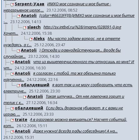
Serpent-Удав
ИМХО мое сознание и мое бытие -
неразрывное целое,...
23.12.2006, 08:52
Anatoli
[color=#6633FF][b]ИМХО мое сознание и мое бытие
-...
23.12.2006, 14:13
slaech
http://sv.intbel.ru/N28/images/028091-0.jpg
Хочет...
24.12.2006, 15:38
Aleks
Мы часто задаем вопрос, не в ответе
нуждаясь, а с...
25.12.2006, 23:47
Anatoli
) Отсюда и равнодействующая... Вроде бы
случайная...
23.12.2006, 14:30
Anatoli
что из вышеперечисленного ты относишь ко мне? И
чт...
24.12.2006, 16:30
Anatoli
я согласен с тобой. та же обезьяна только
наученна...
24.12.2006, 22:16
обалдевший
я вот так и не могу сообразить что есть
електриче...
25.12.2006, 23:30
Anatoli
Такая штучка... От нее лампочка горит и
телик с к...
27.12.2006, 16:34
обалдевший
Если десь драконов убивают, я с вами не
играю. ...
25.12.2006, 23:33
traite
А в разговор можно вмешаться? Насчет событий,
кот...
26.12.2006, 15:11
Anatoli
Даже нужно! Всегда рады собеседнику! А на...
26.12.2006, 15:31