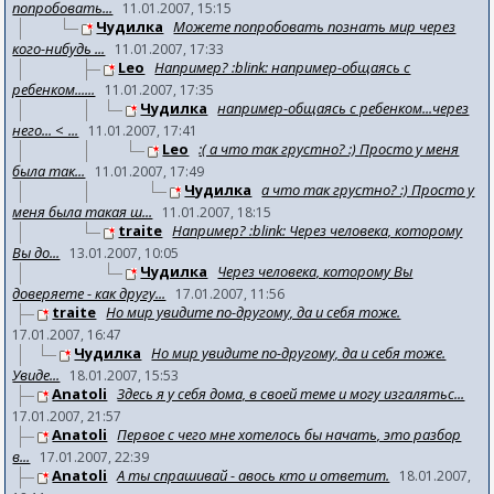
попробовать...
11.01.2007, 15:15
Чудилка
Можете попробовать познать мир через
кого-нибудь ...
11.01.2007, 17:33
Leo
Например? :blink: например-общаясь с
ребенком......
11.01.2007, 17:35
Чудилка
например-общаясь с ребенком...через
него... <_...
11.01.2007, 17:41
Leo
:( а что так грустно? :) Просто у меня
была так...
11.01.2007, 17:49
Чудилка
а что так грустно? :) Просто у
меня была такая ш...
11.01.2007, 18:15
traite
Например? :blink: Через человека, которому
Вы до...
13.01.2007, 10:05
Чудилка
Через человека, которому Вы
доверяете - как другу...
17.01.2007, 11:56
traite
Но мир увидите по-другому, да и себя тоже.
17.01.2007, 16:47
Чудилка
Но мир увидите по-другому, да и себя тоже.
Увиде...
18.01.2007, 15:53
Anatoli
Здесь я у себя дома, в своей теме и могу изгалятьс...
17.01.2007, 21:57
Anatoli
Первое с чего мне хотелось бы начать, это разбор
в...
17.01.2007, 22:39
Anatoli
А ты спрашивай - авось кто и ответит.
18.01.2007,