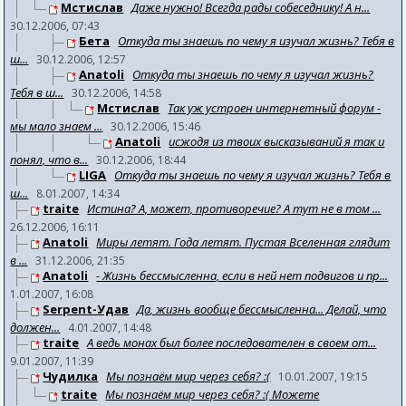
Мстислав
Даже нужно! Всегда рады собеседнику! А н...
30.12.2006, 07:43
Бета
Откуда ты знаешь по чему я изучал жизнь? Тебя в
ш...
30.12.2006, 12:57
Anatoli
Откуда ты знаешь по чему я изучал жизнь?
Тебя в ш...
30.12.2006, 14:58
Мстислав
Так уж устроен интернетный форум -
мы мало знаем ...
30.12.2006, 15:46
Anatoli
исжодя из твоих высказываний я так и
понял, что в...
30.12.2006, 18:44
LIGA
Откуда ты знаешь по чему я изучал жизнь? Тебя в
ш...
8.01.2007, 14:34
traite
Истина? А, может, противоречие? А тут не в том ...
26.12.2006, 16:11
Anatoli
Миры летят. Года летят. Пустая Вселенная глядит
в ...
31.12.2006, 21:35
Anatoli
- Жизнь бессмысленна, если в ней нет подвигов и пр...
1.01.2007, 16:08
Serpent-Удав
Да, жизнь вообще бессмысленна... Делай, что
должен...
4.01.2007, 14:48
traite
А ведь монах был более последователен в своем от...
9.01.2007, 11:39
Чудилка
Мы познаём мир через себя? :(
10.01.2007, 19:15
traite
Мы познаём мир через себя? :( Можете