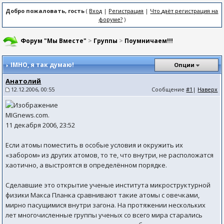
Добро пожаловать, гость
(
Вход
|
Регистрация
|
Что даёт регистрация на
форуме?
)
Форум "Мы Вместе"
>
Группы
>
Поумничаем!!!
IMHO
, я так думаю!
Опции
Анатолий
12.12.2006, 00:55
Сообщение
#1
|
Наверх
MIGnews.com.
11 декабря 2006, 23:52
Если атомы поместить в особые условия и окружить их
«забором» из других атомов, то те, что внутри, не расположатся
хаотично, а выстроятся в определённом порядке.
Сделавшие это открытие ученые института микроструктурной
физики Макса Планка сравнивают такие атомы с овечками,
мирно пасущимися внутри загона. На протяжении нескольких
лет многочисленные группы ученых со всего мира старались