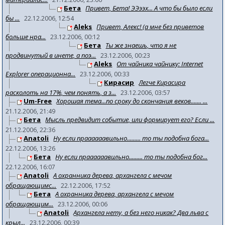
Бета
Привет, Бета! ЭЭээх... А что бы было если
бы ...
22.12.2006, 12:54
Aleks
Привет, Алекс! (а мне без приветов
больше нра...
23.12.2006, 00:12
Бета
Ты же знаешь, что я не
продвинутый в инете, а поэ...
23.12.2006, 00:23
Aleks
От чайника чайнику: Internet
Explorer операционна...
23.12.2006, 00:33
Кирасир
Легче Кирасира
расколоть на 17%, чем понять, а з...
23.12.2006, 03:57
Um-Free
Хорошая тема...по сроку до скончания веков....... ...
21.12.2006, 21:49
Бета
Мысль предвидит событие, или формирует его? Если ...
21.12.2006, 22:36
Anatoli
Ну если праааааавильно......... то ты подобна бога...
22.12.2006, 13:26
Бета
Ну если праааааавильно......... то ты подобна бог...
22.12.2006, 16:07
Anatoli
А охранника дерева, архангела с мечом
обращающимс...
22.12.2006, 17:52
Бета
А охранника дерева, архангела с мечом
обращающим...
23.12.2006, 00:06
Anatoli
Архангела нету, а без него никак? Два льва с
крыл...
23.12.2006, 00:39