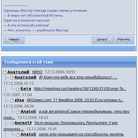
--------------------
Однажды Мастер Никеда сказал своим ученикам:
— В мире нет Абсолютной Истины.
Один из учеников спросил:
— А эта истина абсолютна?
— Нет, конечно, — улыбнулся Мастер
Сообщения в этой теме
Анатолий
IMHO
12.12.2006, 00:55
Анатолий
B) Кому-то ведь все это понадобилось! - ...
12.12.2006, 01:12
Бета
http://mindmix.ru/i/avatars/30/1330/31330.jpeg Те...
1.01.2007, 11:04
alisa
MIGnews.com. 11 декабря 2006, 23:52 Если атомы п...
12.12.2006, 09:36
Anatoli
а как же второй закон термодинамики, что при
упор...
13.12.2006, 18:23
Ангел13
Тест прошла. Понравилось.Результат: У вас
отлично ...
12.12.2006, 15:41
Anatoli
зато это указывает на способность понять