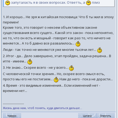
запуталасть я в своих вопросах. Ответть, а
плиз
1. И хорошо... Не зря ж китайская пословица: Что б ты жил в эпоху
перемен!
Кроме того, это говорит о некоем объективном законе
существования всего сущего... Какой это закон - пока непонятно,
но то, что он есть и мощный - говорит как раз то, что ничего не
меняется... А то б давно все развалилось...
Люди - так точно не меняются уже многие тысячи лет...
2. Итог - да... Дело завершено, этап пройден, задача решена... В
итге - имеем...
3. Не знаю... Скорее всего - не у всего...
С человеческой точки зрения... Но, скорее всего смысл есть,
просто мы его не постигаем...
Нам до него - пока не дорасти...
4. Время - это видимые изменения... Если изменений нет -
времени нет...
--------------------
Жизнь дана нам, чтоб понять, куда двигаться дальше...