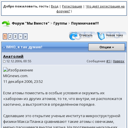
Добро пожаловать, гость
(
Вход
|
Регистрация
|
Что даёт регистрация на
форуме?
)
Форум "Мы Вместе"
>
Группы
>
Поумничаем!!!
1
2
3
>
»
IMHO
, я так думаю!
Опции
Анатолий
12.12.2006, 00:55
Сообщение
#1
|
Наверх
MIGnews.com.
11 декабря 2006, 23:52
Если атомы поместить в особые условия и окружить их
«забором» из других атомов, то те, что внутри, не расположатся
хаотично, а выстроятся в определённом порядке.
Сделавшие это открытие ученые института микроструктурной
физики Макса Планка сравнивают такие атомы с овечками,
мирно пасущимися внутри загона. На протяжении нескольких