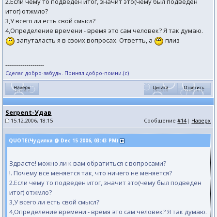
2.Если чему то подведен итог, значит это(чему был подведен
итог) отжмло?
3,У всего ли есть свой смысл?
4,Определение времени - время это сам человек? Я так думаю.
запуталасть я в своих вопросах. Ответть, а
плиз
--------------------
Сделал добро-забудь. Принял добро-помни.(с)
Serpent-Удав
15.12.2006, 18:15
Сообщение
#14
|
Наверх
QUOTE(Чудилка @ Dec 15 2006, 03:43 PM)
Здрасте! можно ли к вам обратиться с вопросами?
!. Почему все меняется так, что ничего не меняется?
2.Если чему то подведен итог, значит это(чему был подведен
итог) отжмло?
3,У всего ли есть свой смысл?
4,Определение времени - время это сам человек? Я так думаю.