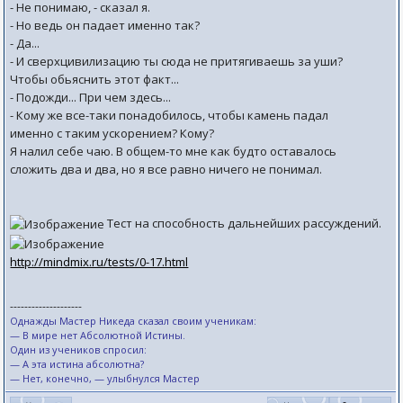
- Не понимаю, - сказал я.
- Но ведь он падает именно так?
- Да...
- И сверхцивилизацию ты сюда не притягиваешь за уши?
Чтобы обьяснить этот факт...
- Подожди... При чем здесь...
- Кому же все-таки понадобилось, чтобы камень падал
именно с таким ускорением? Кому?
Я налил себе чаю. В общем-то мне как будто оставалось
сложить два и два, но я все равно ничего не понимал.
Тест на способность дальнейших рассуждений.
http://mindmix.ru/tests/0-17.html
--------------------
Однажды Мастер Никеда сказал своим ученикам:
— В мире нет Абсолютной Истины.
Один из учеников спросил:
— А эта истина абсолютна?
— Нет, конечно, — улыбнулся Мастер