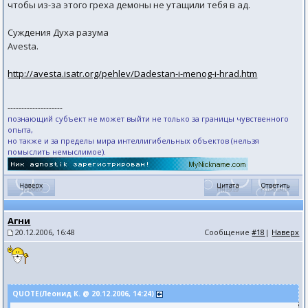
чтобы из-за этого греха демоны не утащили тебя в ад.
Суждения Духа разума
Avesta.
http://avesta.isatr.org/pehlev/Dadestan-i-menog-i-hrad.htm
--------------------
познающий субъект не может выйти не только за границы чувственного
опыта,
но также и за пределы мира интеллигибельных объектов (нельзя
помыслить немыслимое).
Агни
20.12.2006, 16:48
Сообщение
#18
|
Наверх
QUOTE(Леонид К. @ 20.12.2006, 14:24)