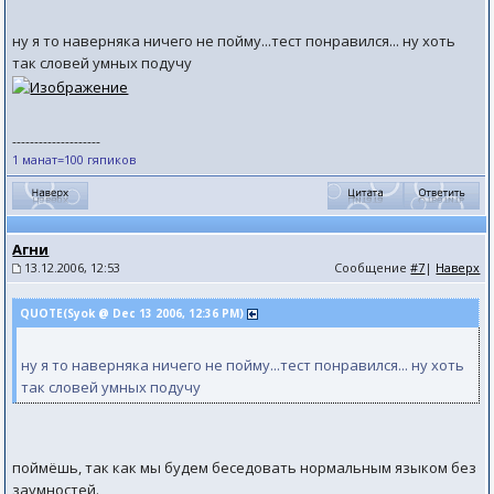
ну я то наверняка ничего не пойму...тест понравился... ну хоть
так словей умных подучу
--------------------
1 манат=100 гяпиков
Агни
13.12.2006, 12:53
Сообщение
#7
|
Наверх
QUOTE(Syok @ Dec 13 2006, 12:36 PM)
ну я то наверняка ничего не пойму...тест понравился... ну хоть
так словей умных подучу
поймёшь, так как мы будем беседовать нормальным языком без
заумностей.