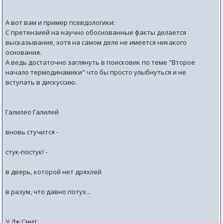
А вот вам и пример псевдологики:
С претензией на научно обоснованные факты делается
высказывание, хотя на самом деле не имеется никакого
основания.
А ведь достаточно заглянуть в поисковик по теме "Второе
начало термодинамики" что бы просто улыбнуться и не
вступать в дискуссию.
Галилео Галилей
вновь стучится -
стук-постук! -
в дверь, которой нет дряхлей
в разум, что давно потух...
У.Дж.Смит