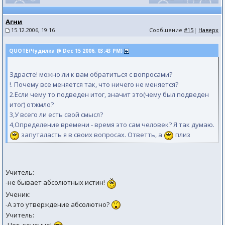
Агни
15.12.2006, 19:16
Сообщение
#15
|
Наверх
QUOTE(Чудилка @ Dec 15 2006, 03:43 PM)
Здрасте! можно ли к вам обратиться с вопросами?
!. Почему все меняется так, что ничего не меняется?
2.Если чему то подведен итог, значит это(чему был подведен
итог) отжмло?
3,У всего ли есть свой смысл?
4,Определение времени - время это сам человек? Я так думаю.
запуталасть я в своих вопросах. Ответть, а
плиз
Учитель:
-не бывает абсолютных истин!
Ученик:
-А это утверждение абсолютно?
Учитель: