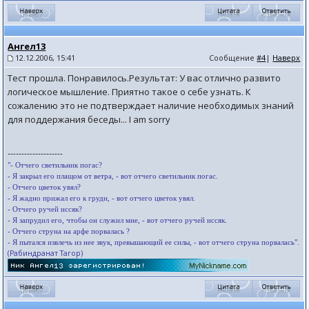
Ангел13
12.12.2006, 15:41
Сообщение
#4
|
Наверх
Тест прошла. Понравилось.Результат: У вас отлично развито
логическое мышление. Приятно такое о себе узнать. К
сожалению это не подтверждает наличие необходимых знаний
для поддержания беседы... I am sorry
--------------------
"- Отчего светильник погас?
- Я закрыл его плащом от ветра, - вот отчего светильник погас.
- Отчего цветок увял?
- Я жадно прижал его к груди, - вот отчего цветок увял.
- Отчего ручей иссяк?
- Я запрудил его, чтобы он служил мне, - вот отчего ручей иссяк.
- Отчего струна на арфе порвалась ?
- Я пытался извлечь из нее звук, превышающий ее силы, - вот отчего струна порвалась".
(Рабиндранат Тагор)