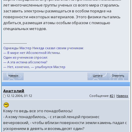
лет многочисленные группы ученых со всего мира старались
заставить электроны размещаться в особом порядке на
поверхности некоторых материалов. Этого физики пытались
добиться, размещая атомы особым образом с помощью
специальных методов.
--------------------
Однажды Мастер Никеда сказал своим ученикам:
— В мире нет Абсолютной Истины.
Один из учеников спросил:
— А эта истина абсолютна?
— Нет, конечно, — улыбнулся Мастер
Анатолий
12.12.2006, 01:12
Сообщение
#2
|
Наверх
Кому-то ведь все это понадобилось!
- А кому понадобилось, - с этакой ленцой произнес
вечеровский, - чтобы вблизи поверхности земли камень падал с
ускорением в девять и восемьдесят один?