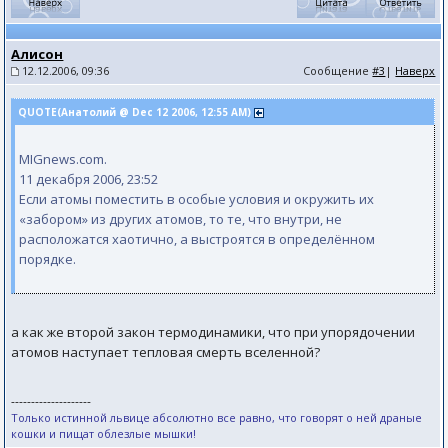
Алисон
12.12.2006, 09:36
Сообщение
#3
|
Наверх
QUOTE(Анатолий @ Dec 12 2006, 12:55 AM)
MIGnews.com.
11 декабря 2006, 23:52
Если атомы поместить в особые условия и окружить их
«забором» из других атомов, то те, что внутри, не
расположатся хаотично, а выстроятся в определённом
порядке.
а как же второй закон термодинамики, что при упорядочении
атомов наступает тепловая смерть вселенной?
--------------------
Только истинной львице абсолютно все равно, что говорят о ней драные
кошки и пищат облезлые мышки! ​ ​