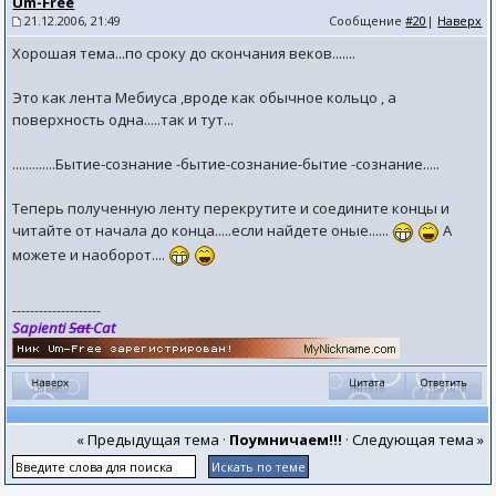
Um-Free
21.12.2006, 21:49
Сообщение
#20
|
Наверх
Хорошая тема...по сроку до скончания веков.......
Это как лента Мебиуса ,вроде как обычное кольцо , а
поверхность одна.....так и тут...
.............Бытие-сознание -бытие-сознание-бытие -сознание.....
Теперь полученную ленту перекрутите и соедините концы и
читайте от начала до конца.....если найдете оные......
А
можете и наоборот....
--------------------
Sapienti
Sat
Cat
« Предыдущая тема
·
Поумничаем!!!
·
Следующая тема »