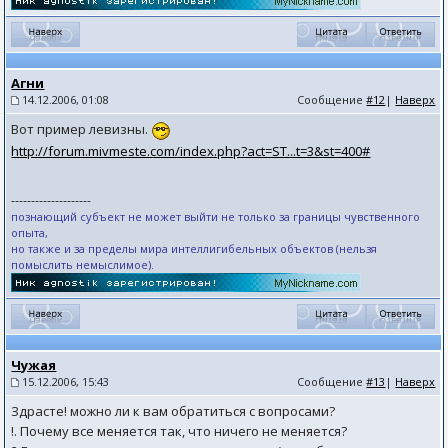
Агни
14.12.2006, 01:08
Сообщение
#12
|
Наверх
Вот пример левизны.
http://forum.mivmeste.com/index.php?act=ST...t=3&st=400#
--------------------
познающий субъект не может выйти не только за границы чувственного
опыта,
но также и за пределы мира интеллигибельных объектов (нельзя
помыслить немыслимое).
Чужая
15.12.2006, 15:43
Сообщение
#13
|
Наверх
Здрасте! можно ли к вам обратиться с вопросами?
!. Почему все меняется так, что ничего не меняется?