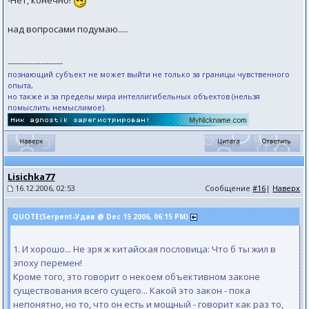
-Нет, конечно!
над вопросами подумaю.....
--------------------
познающий субъект не может выйти не только за границы чувственного
опыта,
но также и за пределы мира интеллигибельных объектов (нельзя
помыслить немыслимое).
Lisichka77
16.12.2006, 02:53
Сообщение
#16
|
Наверх
QUOTE(Serpent-Удав @ Dec 15 2006, 06:15 PM)
1. И хорошо... Не зря ж китайская пословица: Что б ты жил в
эпоху перемен!
Кроме того, это говорит о некоем объективном законе
существования всего сущего... Какой это закон - пока
непонятно, но то, что он есть и мощный - говорит как раз то,