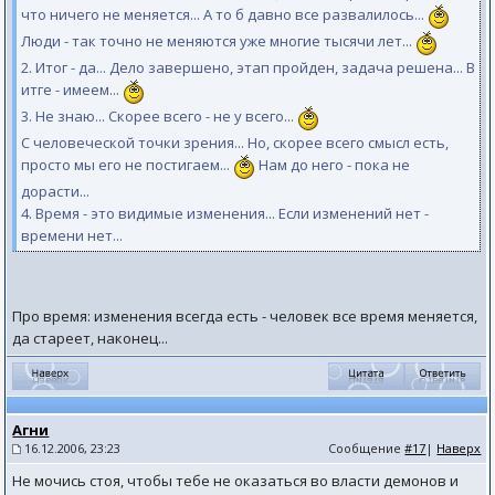
что ничего не меняется... А то б давно все развалилось...
Люди - так точно не меняются уже многие тысячи лет...
2. Итог - да... Дело завершено, этап пройден, задача решена... В
итге - имеем...
3. Не знаю... Скорее всего - не у всего...
С человеческой точки зрения... Но, скорее всего смысл есть,
просто мы его не постигаем...
Нам до него - пока не
дорасти...
4. Время - это видимые изменения... Если изменений нет -
времени нет...
Про время: изменения всегда есть - человек все время меняется,
да стареет, наконец...
Агни
16.12.2006, 23:23
Сообщение
#17
|
Наверх
Не мочись стоя, чтобы тебе не оказаться во власти демонов и