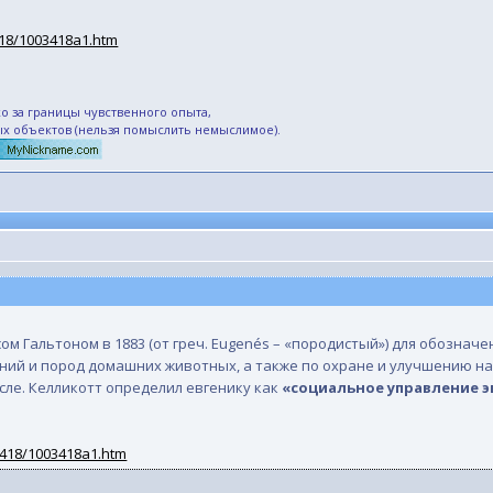
418/1003418a1.htm
о за границы чувственного опыта,
ых объектов (нельзя помыслить немыслимое).
ом Гальтоном в 1883 (от греч. Eugenés – «породистый») для обозна
ний и пород домашних животных, а также по охране и улучшению на
сле. Келликотт определил евгенику как
«социальное управление 
03418/1003418a1.htm