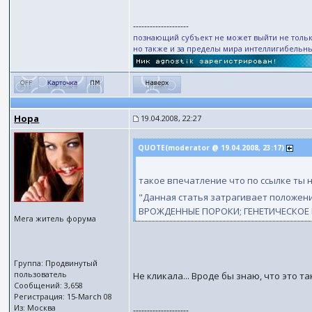
--------------------
познающий субъект не может выйти не тольк
но также и за пределы мира интеллигибельн
Нора
19.04.2008, 22:27
QUOTE(moderator @ 19.04.2008, 23:17)
такое впечатление что по ссылке ты н
"Данная статья затрагивает положени
ВРОЖДЕННЫЕ ПОРОКИ; ГЕНЕТИЧЕСКОЕ
Мега житель форума
Группа: Продвинутый
пользователь
Не кликала... Вроде бы знаю, что это та
Сообщений: 3,658
Регистрация: 15-March 08
Из: Москва
--------------------