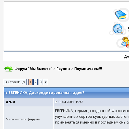
До
Форум "Мы Вместе"
>
Группы
>
Поумничаем!!!
3 Страниц
1
2
3
>
ЕВГЕНИКА
, Дискредитированнaя идея?
Агни
19.04.2008, 15:43
ЕВГЕНИКА, термин, созданный Фрэнсисо
улучшенных сортов культурных растени
Мега житель форума
применяться именно в последнем смысл