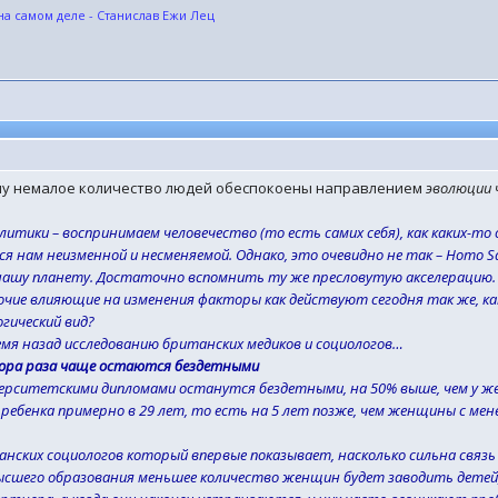
на самом деле - Станислав Ежи Лец
ему немалое количество людей обеспокоены направлением
эволюции 
литики – воспринимаем человечество (то есть самих себя), как каких-т
я нам неизменной и несменяемой. Однако, это очевидно не так – Homo S
нашу планету. Достаточно вспомнить ту же пресловутую акселерацию.
чие влияющие на изменения факторы как действуют сегодня так же, как
огический вид?
емя назад
исследованию
британских медиков и социологов…
ора раза чаще остаются бездетными
рситетскими дипломами останутся бездетными, на 50% выше, чем у жен
бенка примерно в 29 лет, то есть на 5 лет позже, чем женщины с мене
нских социологов который впервые показывает, насколько сильна связ
ысшего образования меньшее количество женщин будет заводить детей,