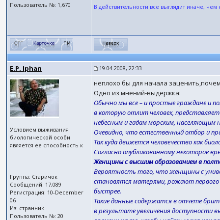
Пользователь №: 1,670
В действительности все выглядит иначе, чем 
E.P. Iphan
19.04.2008, 22:33
неплохо бы для начала заценить,поч
Одно из мнений-выдержка:
Обычно мы все – и простые граждане и по
в которую отлит человек, представляетс
небесным и гадам морским, населяющим 
Условием выживания
Очевидно, что естественный отбор и про
биологической особи
Так куда движется человечество как биол
является ее способность к
Согласно опубликованному некоторое вр
Женщины с высшим образованием в полт
Вероятность того, что женщины с униве
Группа: Старичок
становятся матерями, рожают первого ре
Сообщений: 17,089
быстрее.
Регистрация: 10-December
06
Такие данные содержатся в отчете брита
Из: странник
в результате увеличения доступности в
Пользователь №: 20