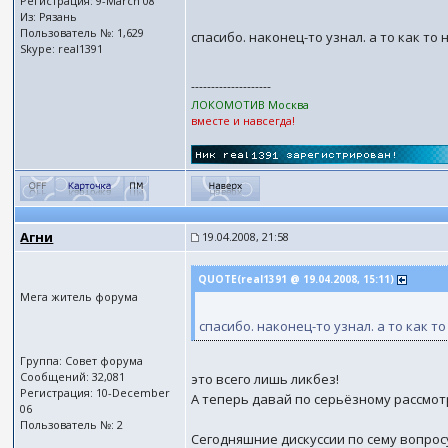
Регистрация: 9-March 08
Из: Рязань
Пользователь №: 1,629
спасибо. наконец-то узнал. а то как то
Skype: real1391
--------------------
ЛОКОМОТИВ Москва
вместе и навсегда!
Агни
19.04.2008, 21:58
QUOTE(real1391 @ 19.04.2008, 15:11)
Мега житель форума
спасибо. наконец-то узнал. а то как т
Группа: Совет форума
Сообщений: 32,081
это всего лишь ликбез!
Регистрация: 10-December
А теперь давай по серьёзному рассмо
06
Пользователь №: 2
Сегодняшние дискуссии по сему вопросу