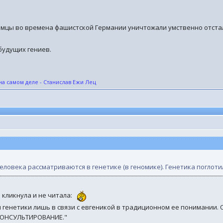
мцы во времена фашистской Германии уничтожали умственно отсталы
будущих гениев.
на самом деле - Станислав Ежи Лец
ловека рассматриваются в генетике (в геномике). Генетика поглоти
 кликнула и не читала:
 генетики лишь в связи с евгеникой в традиционном ее понимании.
КОНСУЛЬТИРОВАНИЕ."