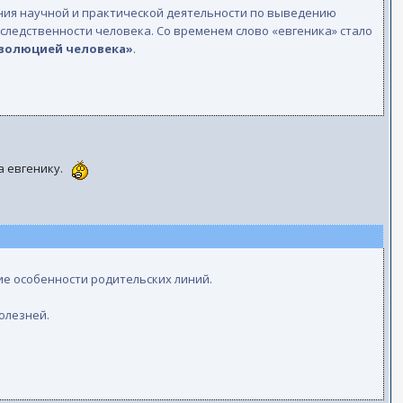
чения научной и практической деятельности по выведению
следственности человека. Со временем слово «евгеника» стало
эволюцией человека»
.
а евгенику.
ие особенности родительских линий.
олезней.