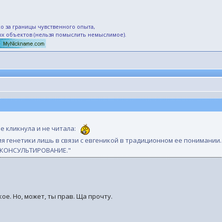
о за границы чувственного опыта,
ых объектов (нельзя помыслить немыслимое).
е кликнула и не читала:
я генетики лишь в связи с евгеникой в традиционном ее понимании
 КОНСУЛЬТИРОВАНИЕ."
кое. Но, может, ты прав. Ща прочту.