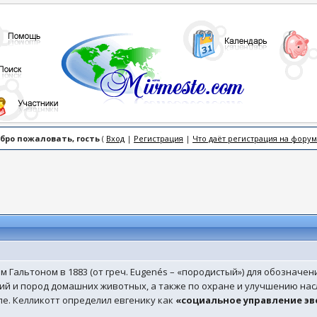
бро пожаловать, гость
(
Вход
|
Регистрация
|
Что даёт регистрация на форум
м Гальтоном в 1883 (от греч. Eugenés – «породистый») для обознач
й и пород домашних животных, а также по охране и улучшению нас
е. Келликотт определил евгенику как
«социальное управление э