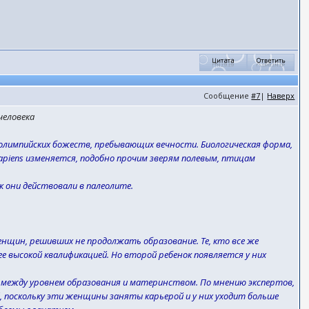
Сообщение
#7
|
Наверх
человека
о олимпийских божеств, пребывающих вечности. Биологическая форма,
apiens изменяется, подобно прочим зверям полевым, птицам
 они действовали в палеолите.
щин, решивших не продолжать образование. Те, кто все же
е высокой квалификацией. Но второй ребенок появляется у них
ь между уровнем образования и материнством. По мнению экспертов,
 поскольку эти женщины заняты карьерой и у них уходит больше