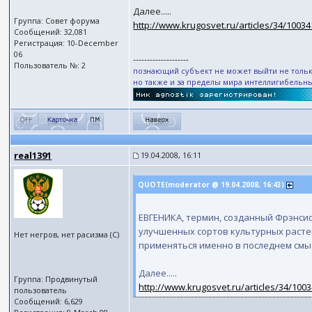
Далее.....
Группа: Совет форума
http://www.krugosvet.ru/articles/34/1003
Сообщений: 32,081
Регистрация: 10-December
06
--------------------
Пользователь №: 2
познающий субъект не может выйти не тольк
но также и за пределы мира интеллигибельн
real1391
19.04.2008, 16:11
QUOTE(moderator @ 19.04.2008, 16:43)
ЕВГЕНИКА, термин, созданный Фрэнсис
улучшенных сортов культурных расте
Нет негров, нет расизма (С)
применяться именно в последнем смы
Далее.....
Группа: Продвинутый
http://www.krugosvet.ru/articles/34/10
пользователь
Сообщений: 6,629