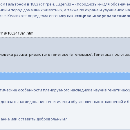
ом Гальтоном в 1883 (от греч. Eugenйs – «породистый») для обозна
ний и пород домашних животных, а также по охране и улучшению на
сле. Келликотт определил евгенику как
«социальное управление 
03418/1003418a1.htm
овека рассматриваются в генетике (в геномике). Генетика поглотил
етические особенности планируемого наследника изучив генетическ
едсказать наследование генетически обусловленных отклонений и б
вание или оставить добровольным?