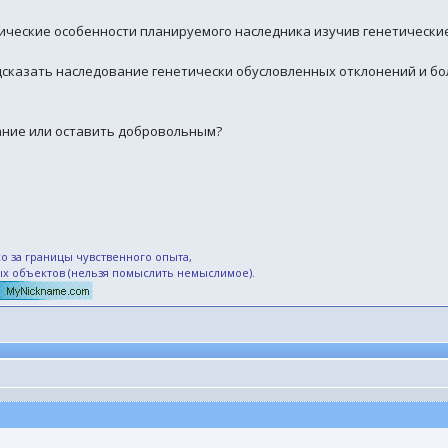
тические особенности планируемого наследника изучив генетически
дсказать наследование генетически обусловленных отклонений и бо
ание или оставить добровольным?
о за границы чувственного опыта,
ых объектов (нельзя помыслить немыслимое).