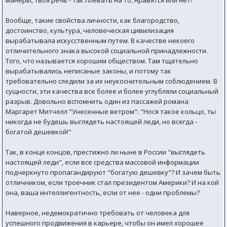
манеры, твоя речь - так плевать на то, нравятся или нет!
Вообще, такие свойства личности, как благородство,
достоинство, культура, человеческая цивилизация
вырабатывала искусственным путем. В качестве некоего
отличительного знака высокой социальной принадлежности.
Того, что называется хорошим обществом. Там тщательно
вырабатывались неписаные законы, и потому так
требовательно следили за их неукоснительным соблюдением. В
сущности, эти качества все более и более углубляли социальный
разрыв. Довольно вспомнить один из пассажей романа
Маргарет Митчелл "Унесенные ветром": "Нося такое кольцо, ты
никогда не будешь выглядеть настоящей леди, но всегда -
богатой дешевкой!"
Так, в конце концов, престижно ли ныне в России "выглядеть
настоящей леди", если все средства массовой информации
подчеркнуто пропагандируют "богатую дешевку"? И зачем быть
отличником, если троечник стал президентом Америки? И на кой
она, ваша интеллигентность, если от нее - одни проблемы?
Наверное, недемократично требовать от человека для
успешного продвижения в карьере, чтобы он имел хорошее