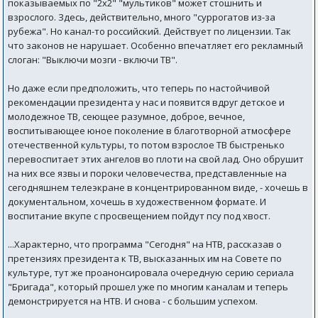
показываемых по "2х2" "мультиков" может стошнить и
взрослого. Здесь, действительно, много "суррогатов из-за
рубежа". Но канал-то российский. Действует по лицензии. Так
что законов не нарушает. Особенно впечатляет его рекламный
слоган: "Выключи мозги - включи ТВ".
Но даже если предположить, что теперь по настойчивой
рекомендации президента у нас и появится вдруг детское и
молодежное ТВ, сеющее разумное, доброе, вечное,
воспитывающее юное поколение в благотворной атмосфере
отечественной культуры, то потом взрослое ТВ быстренько
перевоспитает этих ангелов во плоти на свой лад. Оно обрушит
на них все язвы и пороки человечества, представленные на
сегодняшнем телеэкране в концентрированном виде, - хочешь в
документальном, хочешь в художественном формате. И
воспитание вкупе с просвещением пойдут псу под хвост.
...Характерно, что программа "Сегодня" на НТВ, рассказав о
претензиях президента к ТВ, высказанных им на Совете по
культуре, тут же проанонсировала очередную серию сериала
"Бригада", который прошел уже по многим каналам и теперь
демонстрируется на НТВ. И снова - с большим успехом.