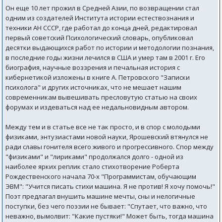
Он еще 10 лет прожил в Средней Азии, по возвращении стал
одним из создателей Института истории естествознания и
техники АН СССР, где работал до конца дней, редактировал
первый советский Психологический словарь, опубликовал
десятки выдающихся работ по истории и методологии познания,
в последние годы жизни лечился в США и умер там в 2001 г. Его
биография, научные воззрения и печальная история с
кибернетикой изложены в книге А. Петровского "Записки
психолога" и других источниках, что не мешает нашим
современникам вывешивать пресловутую статью на своих
форумах и издеваться над ее недальновидным автором.
Между тем и в статье все не так просто, и в спор с молодыми
физиками, энтузиастами новой науки, Ярошевский втянулся не
ради славы гонителя всего живого и прогрессивного. Спор между
"физиками" и "лириками" продолжался долго - одной из
наиболее ярких реплик стало стихотворение Роберта
Рождественского начала 70-х "Программистам, обучающим
ЭВМ": "Учится писать стихи машина. Я не против! Я хочу помочь!"
Поэт предлагал внушить машине мечты, сны и нелогичные
поступки, без чего поэзии не бывает: "Спутает, что важно, что
неважно, вымолвит: "Какие пустяки!" Может быть, тогда машина