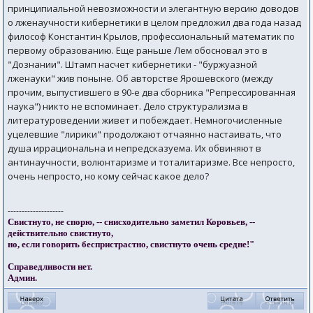
принципиальной невозможности и элегантную версию доводов
о лженаучности кибернетики в целом предложил два года назад
философ Константин Крылов, профессиональный математик по
первому образованию. Еще раньше Лем обосновал это в
"Дознании". Штамп насчет кибернетики - "буржуазной
лженауки" жив поныне. Об авторстве Ярошевского (между
прочим, выпустившего в 90-е два сборника "Репрессированная
наука") никто не вспоминает. Дело структурализма в
литературоведении живет и побеждает. Немногочисленные
уцелевшие "лирики" продолжают отчаянно настаивать, что
душа иррациональна и непредсказуема. Их обвиняют в
антинаучности, волюнтаризме и тоталитаризме. Все непросто,
очень непросто, но кому сейчас какое дело?
--------------------
Свистнуто, не спорю, -- снисходительно заметил Коровьев, --
действительно свистнуто,
но, если говорить беспристрастно, свистнуто очень средне!"
Справедливости нет.
Админ.