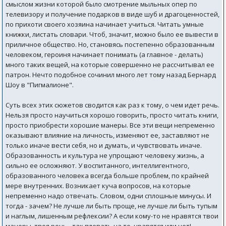
смыслом жизни которой было смотрение мыльных опер по
телевизору и получение подарков в виде шуб и драгоценностей,
по прихоти своего хозяина начинает учиться. Читать умные
книжки, листать словари. Чтоб, значит, можно было ее вывести в
приличное общество. Но, становясь постепенно образованным
человеком, героиня начинает понимать (а главное - делать)
много таких вещей, на которые совершенно не рассчитывал ее
патрон. Нечто подобное сочинил много лет тому назад Бернард
Шоу в "Пигмалионе".
Суть всех этих сюжетов сводится как раз к тому, о чем идет речь.
Нельзя просто научиться хорошо говорить, просто читать книги,
просто приобрести хорошие манеры. Все эти вещи непременно
оказывают влияние на личность, изменяют ее, заставляют не
только иначе вести себя, но и думать, и чувствовать иначе.
Образованность и культура не упрощают человеку жизнь, а
сильно ее осложняют. У воспитанного, интеллигентного,
образованного человека всегда больше проблем, по крайней
мере внутренних. Возникает куча вопросов, на которые
непременно надо отвечать. Словом, одни сплошные минусы. И
тогда - зачем? Не лучше ли быть проще, не лучше ли быть тупым
и наглым, лишенным рефлексии? А если кому-то не нравятся твои