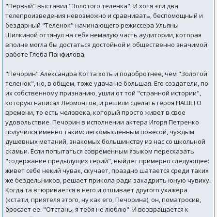
"Первый" выставил "Золотого теленка". И хотя эти два
телепроизведения невозможно и сравнивать, беспомощный и
бездарный "Теленок" начинающего режиссера Ульяны
Шилкиной оттянул на себя немалую часть аудитории, которая
вполне могла бы достаться достойной и общественно значимой
работе Глеба Панфилова.
"Печорин" Александра Котта хоть и подобротнее, чем "Золотой
теленок", но, в общем, тоже удача не большая. Его создатели, по
их собственному признанию, ушли от той "странной истории",
которую написал Лермонтов, и решили сделать героя НАШЕГО
времени, то есть человека, который просто живет в свое
удовольствие. Печорин в исполнении актера Игоря Петренко
получился именно таким: легкомысленным повесой, чуждым
душевных метаний, знакомых большинству из нас со школьной
скамьи. Если попытаться современным языком пересказать
"содержание предыдущих серий", выйдет примерно следующее:
живет себе некий чувак, скучает, праздно шатается среди таких
же бездельников, решает прикола ради закадрить юную чувиху.
Когда та втюривается в него и отшивает другого ухажера
(кстати, приятеля этого, ну как его, Печорина), он, поматросив,
бросает ее: "Отстань, я тебя не люблю". И возвращается к