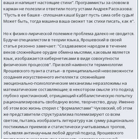
ваша и напишет настоящие стихи". Программисты за словом в
карман не полезли и ответили поэту устами Андрея Рассказова:
"Пусть в ее башке - сплошная каша! Будет пусть сама себе судья!
Может быть, тогда машина ваша сможет так стихи писать, как я".
Но к физико-лирической полемике проблема далеко не сводится.
Будучи специалистом в теории языка, Ярошевский в своей
статье резонно замечает: "Создаваемое народом в течение
веков сложнейшее орудие обмена мыслями, каковым является
язык, изображается кибернетиками в виде совокупности
физических процессов". При всей наивности терминологии
Ярошевского пуанта статьи - в принципиальной невозможности
создания искусственного интеллекта: сложнейшие
эмоционально-психологические механизмы неразложимы на
математические составляющие; в некотором смысле это подход
глубоко христианский, отрицающий каббалистическую попытку
рационализировать свободную волю, творчество, душу. Именно
об этом всю жизнь спорил с "формалистами" Чуковский, об этом
же представители структурализма полемизируют со всем
светом, пытаясь изобразить литературу как сумму рационально
постижимых приемов и статистически учитываемых тропов,
объявляя антинаучным любой другой подход. Ярошевского