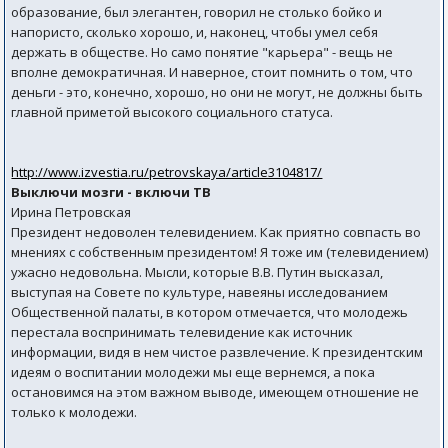
образование, был элегантен, говорил не столько бойко и
напористо, сколько хорошо, и, наконец, чтобы умел себя
держать в обществе. Но само понятие "карьера" - вещь не
вполне демократичная. И наверное, стоит помнить о том, что
деньги - это, конечно, хорошо, но они не могут, не должны быть
главной приметой высокого социального статуса.
http://www.izvestia.ru/petrovskaya/article3104817/
Выключи мозги - включи ТВ
Ирина Петровская
Президент недоволен телевидением. Как приятно совпасть во
мнениях с собственным президентом! Я тоже им (телевидением)
ужасно недовольна. Мысли, которые В.В. Путин высказал,
выступая на Совете по культуре, навеяны исследованием
Общественной палаты, в котором отмечается, что молодежь
перестала воспринимать телевидение как источник
информации, видя в нем чистое развлечение. К президентским
идеям о воспитании молодежи мы еще вернемся, а пока
остановимся на этом важном выводе, имеющем отношение не
только к молодежи.