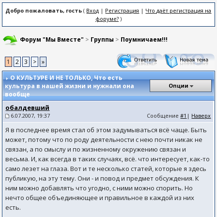
Добро пожаловать, гость
(
Вход
|
Регистрация
|
Что даёт регистрация на
форуме?
)
Форум "Мы Вместе"
>
Группы
>
Поумничаем!!!
1
2
3
>
»
О КУЛЬТУРЕ И НЕ ТОЛЬКО
, Что есть
культура в нашей жизни и нужнали она
Опции
вообще
обалдевший
6.07.2007, 19:37
Сообщение
#1
|
Наверх
Я в последнее время стал об этом задумываться всё чаще. Быть
может, потому что по роду деятельности с нею почти никак не
связан, а по смыслу и по жизненному окружению связан и
весьма. И, как всегда в таких случаях, всё. что интересует, как-то
само лезет на глаза. Вот и те несколько статей, которые я здесь
публикую, на эту тему. Они - и повод и предмет обсуждения. К
ним можно добавлять что угодно, с ними можно спорить. Но
нечто общее объединяющее и правильное в каждой из них
есть.