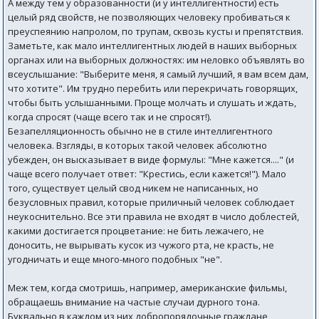
А между тем у образованности (и у интеллигентности) есть
целый ряд свойств, не позволяющих человеку пробиваться к
преуспеянию напролом, по трупам, сквозь кусты и препятствия.
Заметьте, как мало интеллигентных людей в наших выборных
органах или на выборных должностях: им неловко объявлять во
всеуслышание: "Выберите меня, я самый лучший, я вам всем дам,
что хотите". Им трудно перебить или перекричать говорящих,
чтобы быть услышанными. Проще молчать и слушать и ждать,
когда спросят (чаще всего так и не спросят!).
Безапелляционность обычно не в стиле интеллигентного
человека. Взгляды, в которых такой человек абсолютно
убежден, он высказывает в виде формулы: "Мне кажется...." (и
чаще всего получает ответ: "Крестись, если кажется!"). Мало
того, существует целый свод никем не написанных, но
безусловных правил, которые приличный человек соблюдает
неукоснительно. Все эти правила не входят в число доблестей,
какими достигается процветание: не бить лежачего, не
доносить, не вырывать кусок из чужого рта, не красть, не
угодничать и еще много-много подобных "не".
Меж тем, когда смотришь, например, американские фильмы,
обращаешь внимание на частые случаи дурного тона.
Буквально в каждом из них добропорядочные граждане