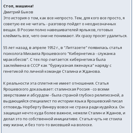
Стоп, машина!
Дмитрий Быков
Это история о том, как все непросто. Тем, для кого все просто, я
советую ее не читать - разговор пойдет о неоднозначных
вещах. В России полно навешивателей ярлыков, готовых
клеймить все, чего они не понимают. Их сразу просят удалиться.
55 лет назад, в апреле 1952 г., в "Литгазете" появилась статья
психолога Михаила Ярошевского "Кибернетика - служанка
мракобесов". С тех пор считается: кибернетика была
заклеймена в СССР как "буржуазная лженаука" наряду с
генетикой по личной команде Сталина и Жданова.
К реальности эта сплетня не имеет отношения. Статья
Ярошевского доказывает: сталинская Россия - со всеми
зверствами и абсурдом - была страной глубоко религиозной, а
выдающийся специалист по истории языка Ярошевский писал
отповедь Норберту Винеру вовсе не страха ради иудейска. Он
защищал нечто куда более важное, нежели Сталин и Жданов, и
делал это по собственной инициативе. Статья чуть не стоила
ему жизни, и без того-то висевшей на волоске.