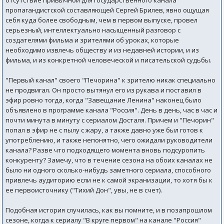
отсутствие привычной для государственного канала
пропагандистской составляющей Сергей Брилев, явно ощущая
себя куда более свободным, чем в первом выпуске, провел
серьезный, интеллектуально насыщенный разговор с
создателями фильма и зрителями об уроках, которые
необходимо извлечь обществу и из недавней истории, и из
фильма, и из конкретной человеческой и писательской судьбы.
"Первый канал" своего "Печорина" к зрителю никак специально
не продвигал. Он просто вытянул его из рукава и поставил в
эфир ровно тогда, когда "Завещание Ленина" наконец было
объявлено в программе канала "Россия". День в день, час в час и
почти минута в минуту с сериалом Досталя. Причем и "Печорин"
попал в эфир не с пылу с жару, а также давно уже был готов к
употреблению, и также непонятно, чего ожидали руководители
канала? Разве что подходящего момента вновь подсуропить
конкуренту? Замечу, что в течение сезона на обоих каналах не
было ни одного сколько-нибудь заметного сериала, способного
привлечь аудиторию если не к самой экранизации, то хотя бы к
ее первоисточнику ("Тихий Дон", увы, не в счет).
Подобная история случилась, как вы помните, и в позапрошлом
сезоне, когда к сериалу "В круге первом" на канале "Россия"