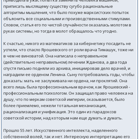
приводила в ужас попытка заменить человека машиной,
приписать мыслящему существу сугубо рациональные
алгоритмы мышления, что было похуже марксистских попыток
объяснить все социальными и производственными стимулами.
Словом, статья его по чистой случайности оказалась молотом в
руках системы, но тогда в молот обращалось что угодно.
К счастью, никого из математиков за кибернетику посадить не
успели, что спасло Ярошевского от роли врача Тимашук, тоже ни
в чем не виноватой. Она написала о неправильном
(действительно неправильном) лечении Жданова, а два года
спустя письмо подняли из архива, инициировав дело врачей, и
наградили ее орденом Ленина. Сыну потребовались годы, чтобы
доказать: мать не заслуживала ни ордена, ни проклятий. Она
всего лишь была профессиональным врачом, как Ярошевский -
профессиональным психологом. Он защищал право человека на
душу, что по меркам советской империи, оказывается, было
более приемлемо, нежели тотальная механизация,
рационализация и унификация. Это один из парадоксов
советской истории, над которым нам еще думать и думать.
Прошло 55 лет. Искусственного интеллекта, наделенного
собственной волей, так и нет. Интересную интерпретацию его