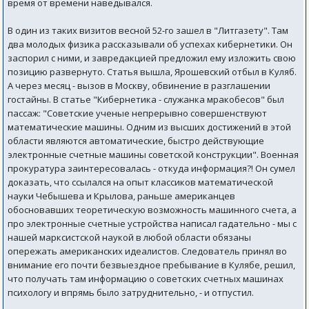
время от времени наведывался.
В один из таких визитов весной 52-го зашел в "Литгазету". Там
два молодых физика рассказывали об успехах кибернетики. Он
заспорил с ними, и завредакцией предложил ему изложить свою
позицию развернуто. Статья вышла, Ярошевский отбыл в Куляб.
А через месяц - вызов в Москву, обвинение в разглашении
гостайны. В статье "Кибернетика - служанка мракобесов" был
пассаж: "Советские ученые непрерывно совершенствуют
математические машины. Одним из высших достижений в этой
области являются автоматические, быстро действующие
электронные счетные машины советской конструкции". Военная
прокуратура заинтересовалась - откуда информация?! Он сумел
доказать, что ссылался на опыт классиков математической
науки Чебышева и Крылова, раньше американцев
обосновавших теоретическую возможность машинного счета, а
про электронные счетные устройства написал гадательно - мы с
нашей марксистской наукой в любой области обязаны
опережать американских идеалистов. Следователь принял во
внимание его почти безвыездное пребывание в Кулябе, решил,
что получать там информацию о советских счетных машинах
психологу и впрямь было затруднительно, - и отпустил.