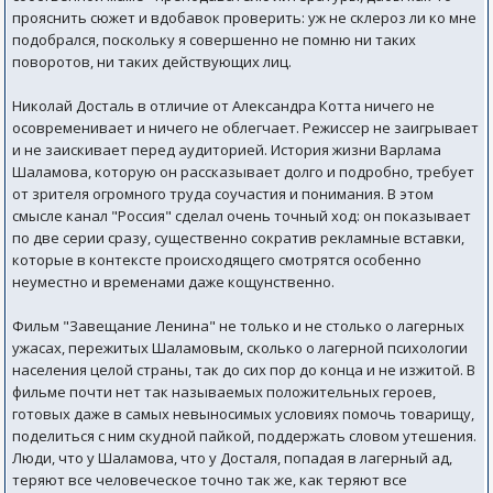
прояснить сюжет и вдобавок проверить: уж не склероз ли ко мне
подобрался, поскольку я совершенно не помню ни таких
поворотов, ни таких действующих лиц.
Николай Досталь в отличие от Александра Котта ничего не
осовременивает и ничего не облегчает. Режиссер не заигрывает
и не заискивает перед аудиторией. История жизни Варлама
Шаламова, которую он рассказывает долго и подробно, требует
от зрителя огромного труда соучастия и понимания. В этом
смысле канал "Россия" сделал очень точный ход: он показывает
по две серии сразу, существенно сократив рекламные вставки,
которые в контексте происходящего смотрятся особенно
неуместно и временами даже кощунственно.
Фильм "Завещание Ленина" не только и не столько о лагерных
ужасах, пережитых Шаламовым, сколько о лагерной психологии
населения целой страны, так до сих пор до конца и не изжитой. В
фильме почти нет так называемых положительных героев,
готовых даже в самых невыносимых условиях помочь товарищу,
поделиться с ним скудной пайкой, поддержать словом утешения.
Люди, что у Шаламова, что у Досталя, попадая в лагерный ад,
теряют все человеческое точно так же, как теряют все