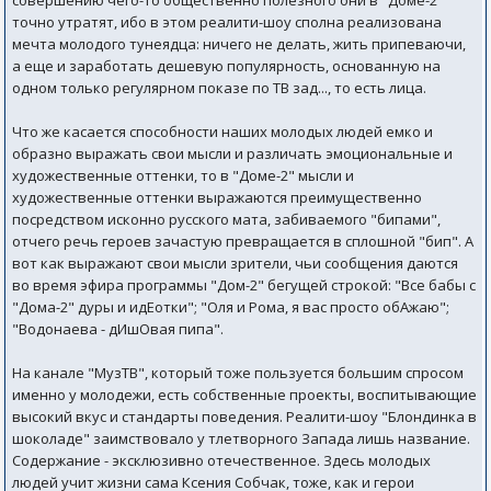
совершению чего-то общественно полезного они в "Доме-2"
точно утратят, ибо в этом реалити-шоу сполна реализована
мечта молодого тунеядца: ничего не делать, жить припеваючи,
а еще и заработать дешевую популярность, основанную на
одном только регулярном показе по ТВ зад..., то есть лица.
Что же касается способности наших молодых людей емко и
образно выражать свои мысли и различать эмоциональные и
художественные оттенки, то в "Доме-2" мысли и
художественные оттенки выражаются преимущественно
посредством исконно русского мата, забиваемого "бипами",
отчего речь героев зачастую превращается в сплошной "бип". А
вот как выражают свои мысли зрители, чьи сообщения даются
во время эфира программы "Дом-2" бегущей строкой: "Все бабы с
"Дома-2" дуры и идЕотки"; "Оля и Рома, я вас просто обАжаю";
"Водонаева - дИшОвая пипа".
На канале "МузТВ", который тоже пользуется большим спросом
именно у молодежи, есть собственные проекты, воспитывающие
высокий вкус и стандарты поведения. Реалити-шоу "Блондинка в
шоколаде" заимствовало у тлетворного Запада лишь название.
Содержание - эксклюзивно отечественное. Здесь молодых
людей учит жизни сама Ксения Собчак, тоже, как и герои