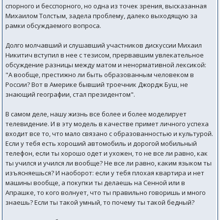
спорного и бесспорного, но одна из точек зрения, высказанная
Михаилом Толстым, задела проблему, далеко выходящую за
рамки обсуждаемого вопроса.
Долго молчавший и слушавший участников дискуссии Михаил
Никитич вступил в нее с тезисом, прервавшим увлекательное
обсуждение разницы между матом и ненормативной лексикой:
"А вообще, престижно ли быть образованным человеком в
России? Вот в Америке бывший троечник Джордж Буш, не
знающий географии, стал президентом".
В самом деле, нашу жизнь все более и более моделирует
телевидение. И в эту модель в качестве примет личного успеха
входит все то, что мало связано с образованностью и культурой.
Если у тебя есть хороший автомобиль и дорогой мобильный
телефон, если ты хорошо одет и ухожен, то не все ли равно, как
ты учился и учился ли вообще? Не все ли равно, каким языком ты
изъясняешься? И наоборот: если у тебя плохая квартира и нет
машины вообще, а покупки ты делаешь на Сенной или в
Апрашке, то кого волнует, что ты правильно говоришь и много
знаешь? Если ты такой умный, то почему ты такой бедный?