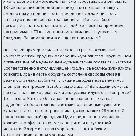
Я хоть давно и не молодежь, но тоже перестала воспринимать
ТВ как источник информации и вижу - не специально ищу, а
именно вижу в нем чистое (впрочем, не всегда и чистое, а
зачастую вполне грязное) развлечение. И хотела бы я
посмотреть на тех наивных зрителей, которые по-прежнему
воспринимают ТВ как источник информации. Неужели сам
Владимир Владимирович все еще воспринимает?
Последний пример. 28 мая в Москве открылся Всемирный
конгресс Международной федерации журналистов - крупнейшей
организации, объединяющей журналистские союзы из 160 стран.
Соответственно в столицу нашей Родины съехались журналисты
со всего мира - вместе обсудить состояние свободы слова в
разных странах, проблемы, стоящие сегодня перед печатной
электронной прессой. Вы об этом слышали? Вы видели сюжеты,
рассказывающие о докладах и дискуссиях, идущих на конгрессе?
То-то и оно. Зато все без исключения новостные каналы
подробно и обстоятельно осветили праздничные гулянья и
купания в фонтанах пограничников, отмечавших 28 мая свой
профессиональный праздник. Ну, и еще, конечно, изрядное
количество эфирного времени посвятили несусветной
московской жаре и тоннам мороженого, потребляемого
изнывающими от зноя москвичами.