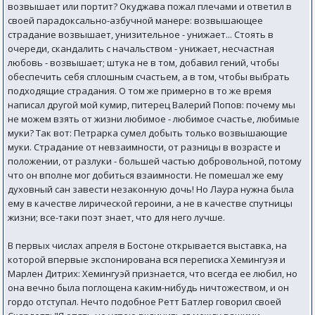
возвышает или портит? Окуджава пожал плечами и ответил в
своей парадоксально-азбучной манере: возвышающее
страдание возвышает, унизительное - унижает... Стоять в
очереди, скандалить с начальством - унижает, несчастная
любовь - возвышает; штука не в том, добавил гений, чтобы
обеспечить себя сплошным счастьем, а в том, чтобы выбрать
подходящие страдания. О том же примерно в то же время
написал другой мой кумир, питерец Валерий Попов: почему мы
не можем взять от жизни любимое - любимое счастье, любимые
муки? Так вот: Петрарка сумел добыть только возвышающие
муки. Страдание от невзаимности, от разницы в возрасте и
положении, от разлуки - большей частью добровольной, потому
что он вполне мог добиться взаимности. Не помешал же ему
духовный сан завести незаконную дочь! Но Лаура нужна была
ему в качестве лирической героини, а не в качестве спутницы
жизни; все-таки поэт знает, что для него лучше.
В первых числах апреля в Бостоне открывается выставка, на
которой впервые экспонирована вся переписка Хемингуэя и
Марлен Дитрих: Хемингуэй признается, что всегда ее любил, но
она вечно была поглощена каким-нибудь ничтожеством, и он
гордо отступал. Нечто подобное Ретт Батлер говорил своей