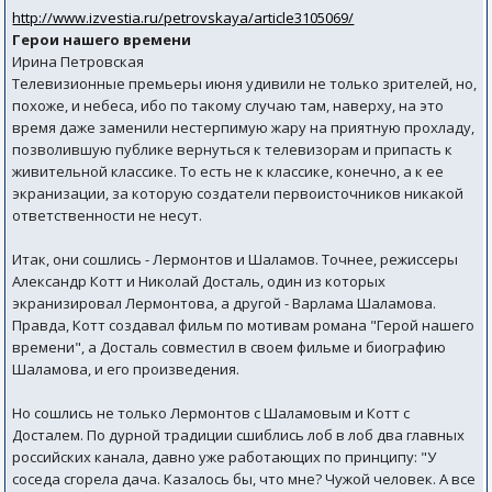
http://www.izvestia.ru/petrovskaya/article3105069/
Герои нашего времени
Ирина Петровская
Телевизионные премьеры июня удивили не только зрителей, но,
похоже, и небеса, ибо по такому случаю там, наверху, на это
время даже заменили нестерпимую жару на приятную прохладу,
позволившую публике вернуться к телевизорам и припасть к
живительной классике. То есть не к классике, конечно, а к ее
экранизации, за которую создатели первоисточников никакой
ответственности не несут.
Итак, они сошлись - Лермонтов и Шаламов. Точнее, режиссеры
Александр Котт и Николай Досталь, один из которых
экранизировал Лермонтова, а другой - Варлама Шаламова.
Правда, Котт создавал фильм по мотивам романа "Герой нашего
времени", а Досталь совместил в своем фильме и биографию
Шаламова, и его произведения.
Но сошлись не только Лермонтов с Шаламовым и Котт с
Досталем. По дурной традиции сшиблись лоб в лоб два главных
российских канала, давно уже работающих по принципу: "У
соседа сгорела дача. Казалось бы, что мне? Чужой человек. А все