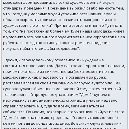
молодежи формировались высокий художественный вкус и
стандарты поведения". Президент выразил озабоченность тем,
что "сегодня у молодых людей утрачиваются навыки емко и
образно выражать свои мысли, различать эмоциональные и
художественные оттенки". Причина этого, по мнению Путина, в
том, что "на протяжении более чем 15 лет наша молодежь живет
в условиях массированного воздействия на нее суррогатов из-за
рубежа. Не всегда позитивную роль играет телевидение -
покупают абы что, лишь бы подешевле".
Здесь я, к своему великому сожалению, вынуждена не
согласиться с президентом. Да у нас своих "суррогатов" навалом,
причем некоторые из них именно мы (пока, может, и не так
массированно, как следовало бы) поставляем за рубеж,
растлевая вслед за своей тамошнюю молодую аудиторию. Так,
суперпопулярный именно в молодежной среде отечественный
телевизионный продукт под названием "Дом-2" купили в
нескольких латиноамериканских странах, а у нас он недавно
справил трехлетие и, судя по всему, заканчиваться не
собирается. По-моему, некоторые его участники выйдут из этого
"Дома" прямо на пенсию, продолжая "строить свою любовь" с
кем ни попадя до конца своих дней. Во всяком случае, навыки к