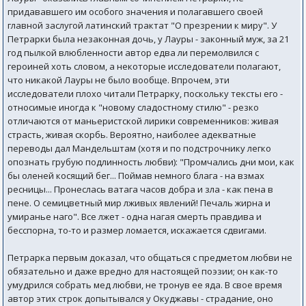
придававшего им особого значения и полагавшего своей
главной заслугой латинский трактат "О презрении к миру". У
Петрарки была незаконная дочь, у Лауры - законный муж, за 21
год пылкой влюбленности автор едва ли перемолвился с
героиней хоть словом, а некоторые исследователи полагают,
что никакой Лауры не было вообще. Впрочем, эти
исследователи плохо читали Петрарку, поскольку тексты его -
относимые иногда к "новому сладостному стилю" - резко
отличаются от маньеристской лирики современников: живая
страсть, живая скорбь. Вероятно, наиболее адекватные
переводы дал Мандельштам (хотя и по подстрочнику легко
опознать грубую подлинность любви): "Промчались дни мои, как
бы оленей косящий бег... Поймав немного блага - на взмах
ресницы... Пронеслась ватага часов добра и зла - как пена в
пене. О семицветный мир лживых явлений! Печаль жирна и
умиранье наго". Все лжет - одна нагая смерть правдива и
бесспорна, то-то и размер ломается, искажается сдвигами.
Петрарка первым доказал, что общаться с предметом любви не
обязательно и даже вредно для настоящей поэзии; он как-то
умудрился собрать мед любви, не тронув ее яда. В свое время
автор этих строк допытывался у Окуджавы - страдание, оно