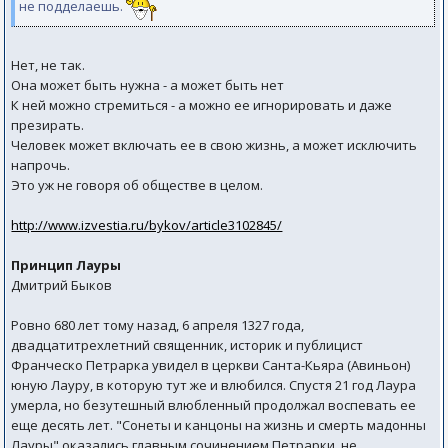
не подделаешь.
Нет, не так.
Она может быть нужна - а может быть нет
К ней можно стремиться - а можно ее игнорировать и даже
презирать.
Человек может включать ее в свою жизнь, а может исключить
напрочь.
Это уж не говоря об обществе в целом.
http://www.izvestia.ru/bykov/article3102845/
Принцип Лауры
Дмитрий Быков
Ровно 680 лет тому назад, 6 апреля 1327 года,
двадцатитрехлетний священник, историк и публицист
Франческо Петрарка увидел в церкви Санта-Кьяра (Авиньон)
юную Лауру, в которую тут же и влюбился. Спустя 21 год Лаура
умерла, но безутешный влюбленный продолжал воспевать ее
еще десять лет. "Сонеты и канцоны на жизнь и смерть мадонны
Лауры" оказались главным сочинением Петрарки, не