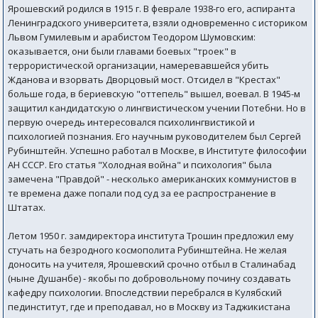
Ярошевский родился в 1915 г. В феврале 1938-го его, аспиранта
Ленинградского университета, взяли одновременно с историком
Львом Гумилевым и арабистом Теодором Шумовским:
оказывается, они были главами боевых "троек" в
террористической организации, намеревавшейся убить
Жданова и взорвать Дворцовый мост. Отсидел в "Крестах"
больше года, в бериевскую "оттепель" вышел, воевал. В 1945-м
защитил кандидатскую о лингвистическом учении Потебни. Но в
первую очередь интересовался психолингвистикой и
психологией познания. Его научным руководителем был Сергей
Рубинштейн. Успешно работал в Москве, в Институте философии
АН СССР. Его статья "Холодная война" и психология" была
замечена "Правдой" - несколько американских коммунистов в
те времена даже попали под суд за ее распространение в
Штатах.
Летом 1950 г. замдиректора института Трошин предложил ему
стучать на безродного космополита Рубинштейна. Не желая
доносить на учителя, Ярошевский срочно отбыл в Сталинабад
(ныне Душанбе) - якобы по добровольному почину создавать
кафедру психологии. Впоследствии перебрался в Кулябский
пединститут, где и преподавал, но в Москву из Таджикистана