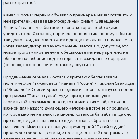
равно приятно".
Канал "Россия" первым объявил о премьере и начал готовить к
ней зрителей, назвав многосерийный фильм "Завещание
Ленина" главным событием сезона, которое необходимо
увидеть всем. Осталось, впрочем, непонятным, почему событие
так долго ожидало своего часа и дождалось лишь в начале лета,
когда телеаудитория заметно уменьшается. Но, допустим, это
новое программное веяние, обещающее летнему зрителю не
обычное прозябание под повторы, а неожиданные сюрпризы
(не верю, но очень хочется такое допустить).
Продвижение сериала Досталя к зрителю обеспечивали
политические "тяжеловесы" канала "Россия" - Николай Сванидзе
в "Зеркале" и Сергей Брилев в одном из первых выпусков новой
программы "Пятая студия". Аудиторию, привыкшую к
сериальной легкомысленности, готовили к тяжелой, но очень
важной для каждого думающего человека встрече с прошлым,
которое многие не знают, а многим хотелось бы забыть, да оно,
прошлое, не дает, пытаясь то и дело вновь обратиться в
настоящее. Именно этот выпуск премьерной "Пятой студии"
продемонстрировал, кстати, и потенциал новой программы. В