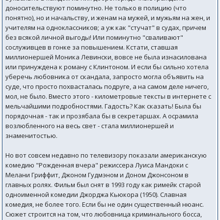
доносительствуют поминутно. Не только в полицию (что
понятно), но и начальству, и женам на мужей, и мужьям на жен, и
учителям на одноклассников; а уж как "стучат" в судах, причем
без всякой личной выгоды! Или поминутно "сваливают"
сослуживцев в гонке за повышением. Кстати, ставшая
миллионершей Моника Левински, вовсе не была изнасилована
или принуждена к роману с Клинтоном. И если бы сильно хотела
уберечь любовника от скандала, запросто могла объявить на
суде, что просто похвасталась подруге, а на самом деле ничего,
мол, не было. Вместо этого - километровые тексты в интернете с
мельчайшими подробностями. Гадость? Как сказать! Была бы
порядочная - так и прозябала бы в секретаршах. А осрамила
возлюбленного на весь свет - стала миллионершей и
знаменитостью.
Но вот совсем недавно по телевизору показали американскую
комедию "Рожденная вчера" режиссера Луиса Мандоки с
Мелани Гриффит, Джоном Гудмэном и Доном Джонсоном в
главных ролях. Фильм был снят в 1993 году как римейк старой
одноименной комедии Джорджа Кьюкора (1950). Славная
комедия, не более того. Если бы не один существенный нюанс.
Сюжет строится на том, что любовница криминального босса,