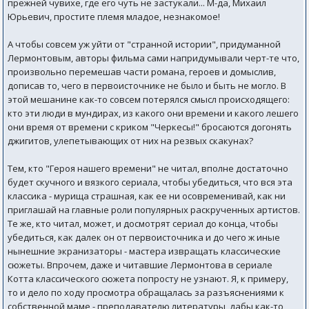
прежней чувихе, где его чуть не застукали... М-да, Михаил
Юрьевич, простите племя младое, незнакомое!
А чтобы совсем уж уйти от "странной истории", придуманной
Лермонтовым, авторы фильма сами напридумывали черт-те что,
произвольно перемешав части романа, героев и домыслив,
дописав то, чего в первоисточнике не было и быть не могло. В
этой мешанине как-то совсем потерялся смысл происходящего:
кто эти люди в мундирах, из какого они времени и какого лешего
они время от времени с криком "Черкесы!" бросаются догонять
джигитов, улепетывающих от них на резвых скакунах?
Тем, кто "Героя нашего времени" не читал, вполне достаточно
будет скучного и вязкого сериала, чтобы убедиться, что вся эта
классика - мурища страшная, как ее ни осовременивай, как ни
приглашай на главные роли популярных раскрученных артистов.
Те же, кто читал, может, и досмотрят сериал до конца, чтобы
убедиться, как далек он от первоисточника и до чего ж иные
нынешние экранизаторы - мастера извращать классические
сюжеты. Впрочем, даже и читавшие Лермонтова в сериале
Котта классического сюжета попросту не узнают. Я, к примеру,
то и дело по ходу просмотра обращалась за разъяснениями к
собственной маме - преподавателю литературы, дабы как-то