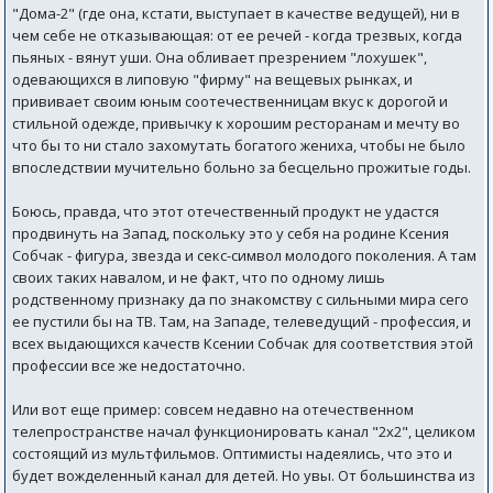
"Дома-2" (где она, кстати, выступает в качестве ведущей), ни в
чем себе не отказывающая: от ее речей - когда трезвых, когда
пьяных - вянут уши. Она обливает презрением "лохушек",
одевающихся в липовую "фирму" на вещевых рынках, и
прививает своим юным соотечественницам вкус к дорогой и
стильной одежде, привычку к хорошим ресторанам и мечту во
что бы то ни стало захомутать богатого жениха, чтобы не было
впоследствии мучительно больно за бесцельно прожитые годы.
Боюсь, правда, что этот отечественный продукт не удастся
продвинуть на Запад, поскольку это у себя на родине Ксения
Собчак - фигура, звезда и секс-символ молодого поколения. А там
своих таких навалом, и не факт, что по одному лишь
родственному признаку да по знакомству с сильными мира сего
ее пустили бы на ТВ. Там, на Западе, телеведущий - профессия, и
всех выдающихся качеств Ксении Собчак для соответствия этой
профессии все же недостаточно.
Или вот еще пример: совсем недавно на отечественном
телепространстве начал функционировать канал "2х2", целиком
состоящий из мультфильмов. Оптимисты надеялись, что это и
будет вожделенный канал для детей. Но увы. От большинства из