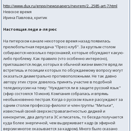
http://www.dux.ru/enpp/newspapers/nevrem/2...2585-art-7.html
Невское время
Ирина Павлова, критик
Настоящая леди а-ля рюс
На питерском канале некоторое время назад появилась
прелюбопытная передача "Пресс-клуб". За круглым столом
собираются несколько персонажей, которые обсуждают какую-
либо проблему. Как правило (что особенно интересно),
приглашаются люди, которых в обычной жизни вместе вряд ли
встретишь и позиции которых по обсуждаемому вопросу могут
оказаться диаметрально противоположными. Не так давно
автору этих строк довелось принять участие в подобной
теледискуссии на тему: "Нуждается ли в защите русский язык"
(эфир состоялся 10 июня). Компания собралась и впрямь
необыкновенно пестрая. Когда о русском языке рассуждают за
одним столом профессор-филолог и член группы "Митьки",
известный своей сверхэкстравагантностью диджей и
кинокритик, два депутата ЗС и писатель, то беседа получается
куда более энергичной, чем выдерживает кадр (в эфирной
версии многое оказывается за кадром). Много было сказано