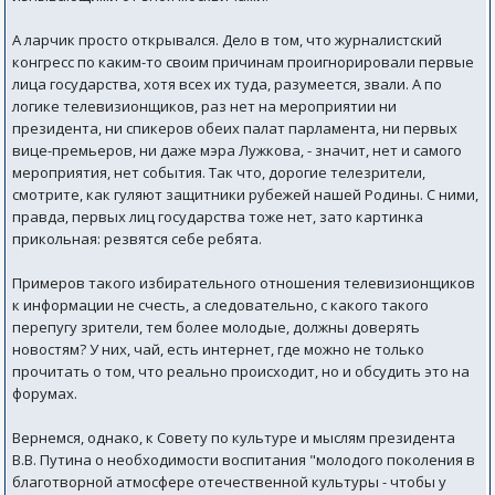
А ларчик просто открывался. Дело в том, что журналистский
конгресс по каким-то своим причинам проигнорировали первые
лица государства, хотя всех их туда, разумеется, звали. А по
логике телевизионщиков, раз нет на мероприятии ни
президента, ни спикеров обеих палат парламента, ни первых
вице-премьеров, ни даже мэра Лужкова, - значит, нет и самого
мероприятия, нет события. Так что, дорогие телезрители,
смотрите, как гуляют защитники рубежей нашей Родины. С ними,
правда, первых лиц государства тоже нет, зато картинка
прикольная: резвятся себе ребята.
Примеров такого избирательного отношения телевизионщиков
к информации не счесть, а следовательно, с какого такого
перепугу зрители, тем более молодые, должны доверять
новостям? У них, чай, есть интернет, где можно не только
прочитать о том, что реально происходит, но и обсудить это на
форумах.
Вернемся, однако, к Совету по культуре и мыслям президента
В.В. Путина о необходимости воспитания "молодого поколения в
благотворной атмосфере отечественной культуры - чтобы у