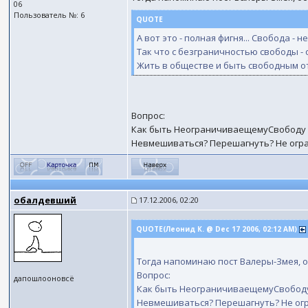
06
Пользователь №: 6
QUOTE
А вот это - полная фигня... Свобода - н
Так что с безграничностью свободы - 
Жить в обществе и быть свободным от 
Вопрос:
Как быть НеограничиваещемуСвободу в
Невмешиваться? Перешагнуть? Не огра
обалдевший
17.12.2006, 02:20
QUOTE(Леонид К. @ Dec 17 2006, 02:12 AM)
Тогда напоминаю пост Валеры-Змея, о
Вопрос:
дапошлооновсё
Как быть НеограничиваещемуСвободу 
Невмешиваться? Перешагнуть? Не огр