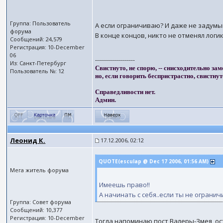
Группа: Пользователь
А если ограничиваю? И даже не задум
форума
В конце концов, никто не отменял логик
Сообщений: 24,579
Регистрация: 10-December
06
--------------------
Из: Санкт-Петербург
Свистнуто, не спорю, -- снисходительно зам
Пользователь №: 12
но, если говорить беспристрастно, свистнут
Справедливости нет.
Админ.
Леонид К.
17.12.2006, 02:12
QUOTE(esculap @ Dec 17 2006, 01:56 AM)
Мега житель форума
Имеешь право!!
А начинать с себя..если ты не ограни
Группа: Совет форума
Сообщений: 10,377
Регистрация: 10-December
Тогда напоминаю пост Валеры-Змея, ос