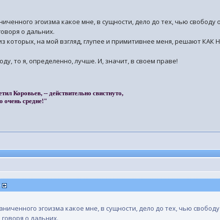
иченного эгоизма какое мне, в сущности, дело до тех, чью свободу
говоря о дальних.
6 из которых, на мой взгляд, глупее и примитивнее меня, решают КАК 
ду, то я, определенно, лучше. И, значит, в своем праве!
етил Коровьев, -- действительно свистнуто,
о очень средне!"
)
аниченного эгоизма какое мне, в сущности, дело до тех, чью свобод
 говоря о дальних.