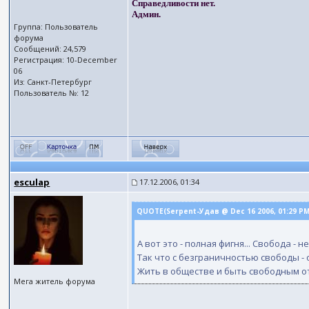
Справедливости нет.
Админ.
Группа: Пользователь
форума
Сообщений: 24,579
Регистрация: 10-December
06
Из: Санкт-Петербург
Пользователь №: 12
esculap
17.12.2006, 01:34
QUOTE(Serpent-Удав @ Dec 16 2006, 01:29 P
А вот это - полная фигня... Свобода - н
Так что с безграничностью свободы - 
Жить в обществе и быть свободным от 
Мега житель форума