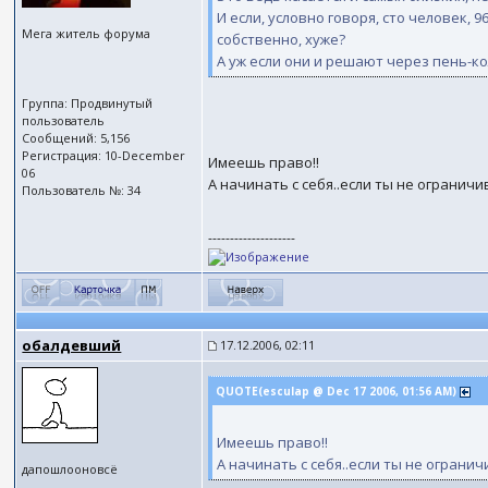
И если, условно говоря, сто человек, 
Мега житель форума
собственно, хуже?
А уж если они и решают через пень-кол
Группа: Продвинутый
пользователь
Сообщений: 5,156
Регистрация: 10-December
Имеешь право!!
06
А начинать с себя..если ты не огранич
Пользователь №: 34
--------------------
обалдевший
17.12.2006, 02:11
QUOTE(esculap @ Dec 17 2006, 01:56 AM)
Имеешь право!!
А начинать с себя..если ты не ограни
дапошлооновсё