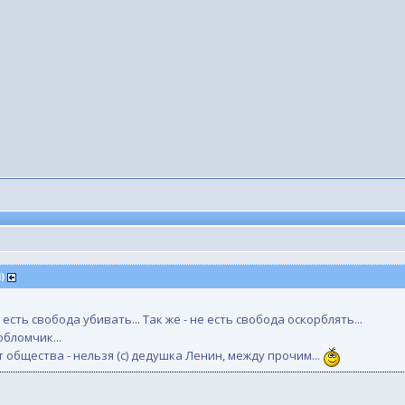
M)
е есть свобода убивать... Так же - не есть свобода оскорблять...
обломчик...
общества - нельзя (с) дедушка Ленин, между прочим...