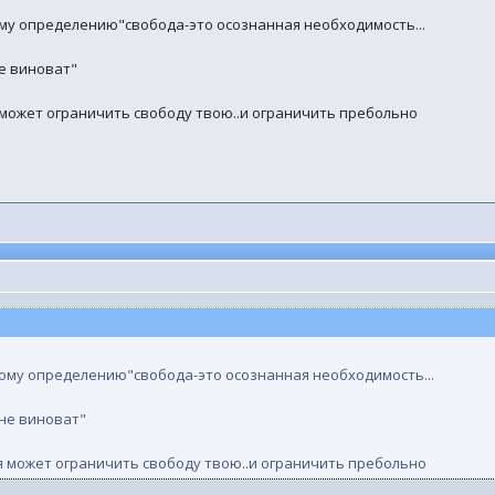
му определению"свобода-это осознанная необходимость...
не виноват"
 может ограничить свободу твою..и ограничить пребольно
ому определению"свобода-это осознанная необходимость...
 не виноват"
я может ограничить свободу твою..и ограничить пребольно