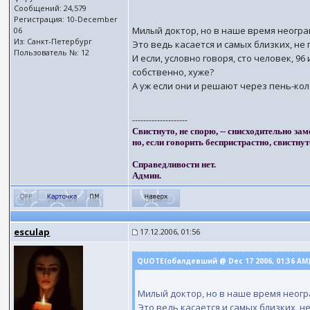
Сообщений: 24,579
Регистрация: 10-December
Милый доктор, но в наше время неогран
06
Из: Санкт-Петербург
Это ведь касается и самых близких, не 
Пользователь №: 12
И если, условно говоря, сто человек, 9
собственно, хуже?
А уж если они и решают через пень-коло
--------------------
Свистнуто, не спорю, -- снисходительно зам
но, если говорить беспристрастно, свистнут
Справедливости нет.
Админ.
esculap
17.12.2006, 01:56
QUOTE(обалдевший @ Dec 17 2006, 01:36 AM
Милый доктор, но в наше время неогр
Это ведь касается и самых близких, не