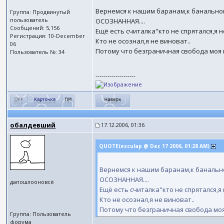
Вернемся к нашим баранам,к банально
Группа: Продвинутый
пользователь
ОСОЗНАННАЯ....
Сообщений: 5,156
Ещё есть считалка"кто не спрятался,я 
Регистрация: 10-December
Кто не осознал,я не виноват..
06
Потому что безграничная свобода моя
Пользователь №: 34
--------------------
обалдевший
17.12.2006, 01:36
QUOTE(esculap @ Dec 17 2006, 01:28 AM)
Вернемся к нашим баранам,к банальн
ОСОЗНАННАЯ....
дапошлооновсё
Ещё есть считалка"кто не спрятался,я
Кто не осознал,я не виноват..
Потому что безграничная свобода мо
Группа: Пользователь
форума