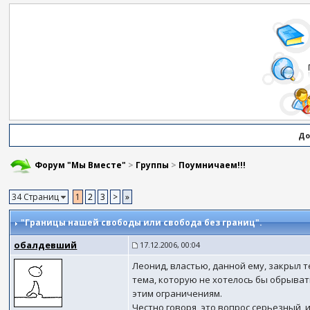
До
Форум "Мы Вместе"
>
Группы
>
Поумничаем!!!
34 Страниц
1
2
3
>
»
"Границы нашей свободы или свобода без границ".
обалдевший
17.12.2006, 00:04
Леонид, властью, данной ему, закрыл 
тема, которую не хотелось бы обрыват
этим ограничениям.
Честно говоря, это вопрос серьезный,