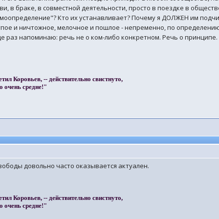
ви, в браке, в совместной деятельности, просто в поездке в общест
амоопределение"? Кто их устанавливает? Почему я ДОЛЖЕН им подч
упое и ничтожное, мелочное и пошлое - непременно, по определению
е раз напоминаю: речь не о ком-либо конкретном. Речь о принципе. 
етил Коровьев, -- действительно свистнуто,
о очень средне!"
вободы довольно часто оказывается актуален.
етил Коровьев, -- действительно свистнуто,
о очень средне!"