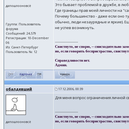
Это бывает проблемой в дружбе, в люб
дапошлооновсё
Где границы прав моей личности на "с
Почему большинство - даже если оно т
обычно, люди незаурядные и яркие). Ещ
Группа: Пользователь
не успев возникнуть.
форума
Сообщений: 24,579
Регистрация: 10-December
--------------------
06
Свистнуто, не спорю, -- снисходительно зам
Из: Санкт-Петербург
но, если говорить беспристрастно, свистнут
Пользователь №: 12
Справедливости нет.
Админ.
обалдевший
17.12.2006, 00:39
Для меня вопрос ограничения личной с
--------------------
Свистнуто, не спорю, -- снисходительно зам
но, если говорить беспристрастно, свистнут
дапошлооновсё