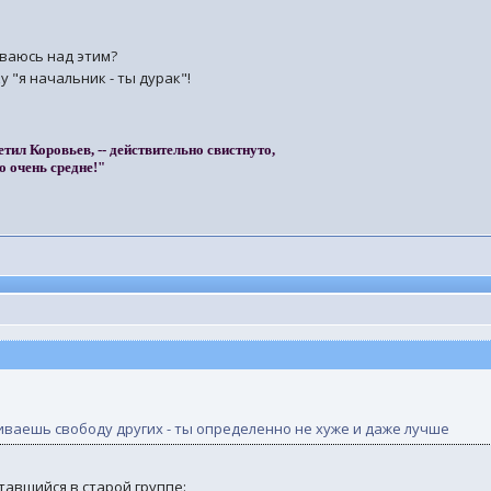
ываюсь над этим?
у "я начальник - ты дурак"!
етил Коровьев, -- действительно свистнуто,
о очень средне!"
чиваешь свободу других - ты определенно не хуже и даже лучше
тавшийся в старой группе: