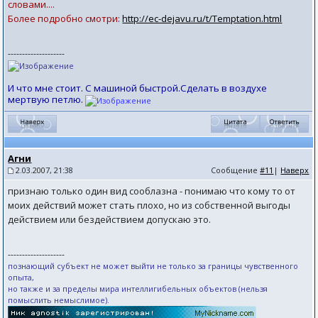
словами....
Более подробно смотри:
http://ec-dejavu.ru/t/Temptation.html
--------------------
И что мне стоит. С машиной быстрой.Сделать в воздухе
мертвую петлю.
Агни
2.03.2007, 21:38
Сообщение
#11
|
Наверх
признаю только один вид сооблазна - понимаю что кому то от
моих действий может стать плохо, но из собственной выгоды
действием или бездействием допускаю это.
--------------------
познающий субъект не может выйти не только за границы чувственного
опыта,
но также и за пределы мира интеллигибельных объектов (нельзя
помыслить немыслимое).