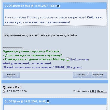
QUOTE(Queen Mab @ 19.03.2007, 16:38)
Я не согласна. Почему соблазн - это все запретное?
Соблазн,
зачастую, - это как раз разрешенное
!
разрешенное для всех...но запретное для себя
--------------------
Однажды ученик спросил у Мастера:
– Долго ли ждать перемен к лучшему?
– Если ждать, то долго, ответил Мастер.
what goes around, comes around.
"Всякий слышит лишь то, что понимает" ПЛАВТ, (III в. до н.э.)
Queen Mab
19.03.2007, 16:50
Сообщение
#19
|
Наверх
QUOTE(Leo @ 19.03.2007, 16:46)