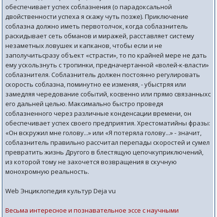
обеспечивает успех соблазнения (о парадоксальной
двойственности успеха я скажу чуть позже). Приключение
соблазна должно иметь первотолчок, когда соблазнитель
раскидывает сеть обманов и миражей, расставляет систему
незаметных ловушек и капканов, чтобы если и не
заполучитьсразу объект «страсти», то по крайней мере не дать
ему ускользнуть с тропинки, предначертанной «волей-к-власти»
соблазнителя. Соблазнитель должен постоянно регулировать
скорость соблазна, поминутно ее изменяя, - убыстряя или
замедляя чередование событий, косвенно или прямо связанныхс
его дальней целью. Максимально быстро проведя
соблазненного через различные конденсации времени, он
обеспечивает успех своего предприятия. Хрестоматийны фразы:
«Он вскружил мне голову...» или «Я потеряла голову...» - значит,
соблазнитель правильно рассчитал перепады скоростей и сумел
превратить жизнь Другого в блестящую цепочкуприключений,
из которой тому не захочется возвращения в скучную
монохромную реальность.
Web Энциклопедия культур Deja vu
Весьма интересное и познавательное эссе с научными