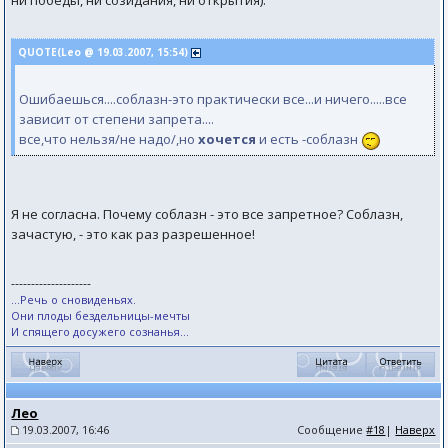
ни победы, ни созидания, ни открытия).
QUOTE(Leo @ 19.03.2007, 15:54)
Ошибаешься....соблазн-это практически все...и ничего.....все
зависит от степени запрета....
все,что нельзя/не надо/,но
хочется
и есть -соблазн
Я не согласна. Почему соблазн - это все запретное? Соблазн,
зачастую, - это как раз разрешенное!
--------------------
...Речь о сновиденьях.
Они плоды бездельницы-мечты
И спящего досужего сознанья...
Лео
19.03.2007, 16:46
Сообщение
#18
|
Наверх