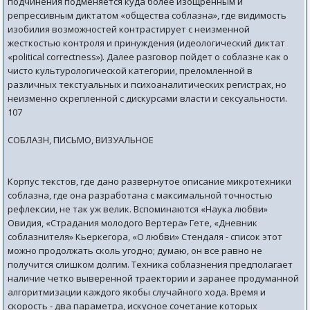
подчинения подменяется куда более изощренным и
репрессивным диктатом «общества соблазна», где видимость
изобилия возможностей контрастирует с неизменной
жесткостью контроля и принуждения (идеологический диктат
«роlitical correctness»). Далее разговор пойдет о соблазне как о
чисто культурологической категории, преломленной в
различных текстуальных и психоаналитических регистрах, но
неизменно скрепленной с дискурсами власти и сексуальности.
107
СОБЛАЗН, ПИСЬМО, ВИЗУАЛЬНОЕ
Корпус текстов, где дано развернутое описание микротехники
соблазна, где она разработана с максимальной точностью
рефлексии, не так уж велик. Вспоминаются «Наука любви»
Овидия, «Страдания молодого Вертера» Гете, «Дневник
соблазнителя» Кьеркегора, «О любви» Стендаля - список этот
можно продолжать сколь угодно; думаю, он все равно не
получится слишком долгим. Техника соблазнения предполагает
наличие четко выверенной траектории и заранее продуманной
алгоритмизации каждого якобы случайного хода. Время и
скорость - два параметра, искусное сочетание которых