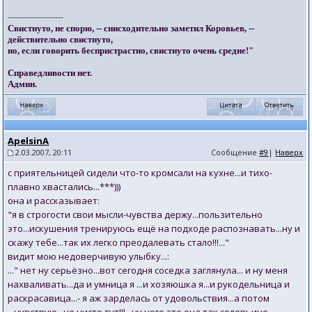
--------------------
Свистнуто, не спорю, -- снисходительно заметил Коровьев, --
действительно свистнуто,
но, если говорить беспристрастно, свистнуто очень средне!"
Справедливости нет.
Админ.
ApelsinA
2.03.2007, 20:11
Сообщение
#9
|
Наверх
с приятельницей сидели что-то кромсали на кухне...и тихо-
плавно хвастались...***)))
она и рассказывает:
"я в строгости свои мысли-чувства держу...пользительно
это...искушения тренируюсь ещё на подходе распознавать...ну и
скажу тебе...так их легко преодалевать стало!!!..."
видит мою недоверчивую улыбку...:
..." нет ну серьёзно...вот сегодня соседка заглянула... и ну меня
нахваливать...да и умница я ...и хозяюшка я...и рукодельница и
раскрасавица...- я аж зарделась от удовольствия...а потом