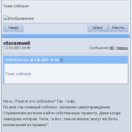
Тоже соблазн
обалдевший
2.03.2007, 04:49
Сообщение
#8
|
Наверх
QUOTE(Korvin_ @ 2.03.2007, 01:44)
Тоже соблазн
Не-а... Рази ж это соблазно? Так - тьфу.
По мне так главный соблазн - желание самооправдания.
Стремление во всем найти собственную правоту. Даже когда
заведомо неправ. Типа, "а вот, тем не менее, могут же быть
исключения из правил".