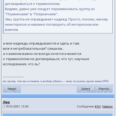
договариваться о терминологии.
Видимо, давно уже следует переименовать группу из
"Поумничаем" в "Поёрничаем".
Увы, группа не оправдывает надежд. Просто, похоже, никому
неинтересно и неважно поговорить об интересном или
важном.
а мои надежды оправдываются и здесь и там
мож я нетребовательная? слишком...
а о важном важно не всегда хочется и можется
о терминологии не договоришься, что тут, научные
исследования, что ль?
--------------------
все проще, чем мы сочиняем, и вообще уймись — кому ты нужен, кроме мамы (NN)
Лео
19.03.2007, 15:54
Сообщение
#16
|
Наверх