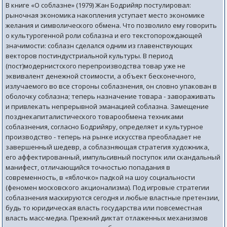
В книге «О соблазне» (1979) Жан Бодрийяр постулировал:
рыночная экономика накопления уступает место экономике
желания и символического обмена. Что позволило ему говорить
о культурогенной роли соблазна и его текстопорождающей
значимости: соблазн сделался одним из главенствующих
векторов постиндустриальной культуры. В период
(пост)модернистского перепроизводства товар уже не
эквивалент денежной стоимости, а объект бесконечного,
излучаемого во все стороны соблазнения, он словно упакован в
оболочку соблазна; теперь назначение товара - завораживать
и привлекать непрерывной эманацией соблазна. Замещение
позднекапиталистического товарообмена техниками
соблазнения, согласно Бодрийяру, определяет и культурное
производство - теперь на рынке искусства преобладает не
завершенный шедевр, а соблазняющая стратегия художника,
его аффектированный, импульсивный поступок или скандальный
манифест, отличающийся точностью попадания в
современность, в «яблочко» падкой на шоу социальности
(феномен московского акционализма). Под игровые стратегии
соблазнения маскируются сегодня и любые властные претензии,
будь то юридическая власть государства или повсеместная
власть масс-медиа. Прежний диктат отлаженных механизмов