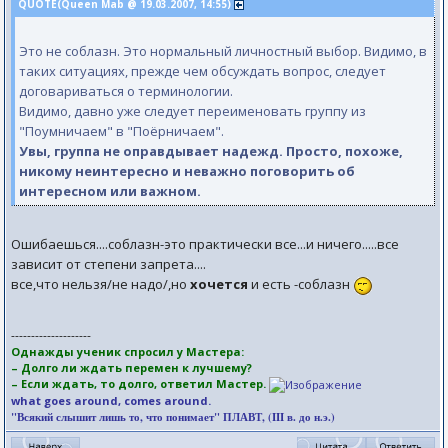
QUOTE(Queen Mab @ 19.03.2007, 14:55)
Это не соблазн. Это нормальный личностный выбор. Видимо, в
таких ситуациях, прежде чем обсуждать вопрос, следует
договариваться о терминологии.
Видимо, давно уже следует переименовать группу из
"Поумничаем" в "Поёрничаем".
Увы, группа не оправдывает надежд. Просто, похоже,
никому неинтересно и неважно поговорить об
интересном или важном.
Ошибаешься....соблазн-это практически все...и ничего.....все
зависит от степени запрета....
все,что нельзя/не надо/,но
хочется
и есть -соблазн
--------------------
Однажды ученик спросил у Мастера:
– Долго ли ждать перемен к лучшему?
– Если ждать, то долго, ответил Мастер.
what goes around, comes around.
"Всякий слышит лишь то, что понимает" ПЛАВТ, (III в. до н.э.)