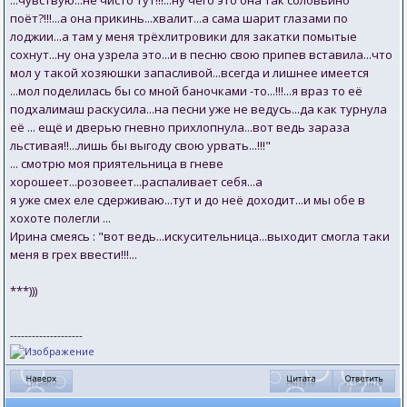
...чувствую...не чисто тут!!!...ну чего это она так соловьино
поёт?!!!...а она прикинь...хвалит...а сама шарит глазами по
лоджии...а там у меня трёхлитровики для закатки помытые
сохнут...ну она узрела это...и в песню свою припев вставила...что
мол у такой хозяюшки запасливой...всегда и лишнее имеется
...мол поделилась бы со мной баночками -то...!!!...я враз то её
подхалимаш раскусила...на песни уже не ведусь...да как турнула
её ... ещё и дверью гневно прихлопнула...вот ведь зараза
льстивая!!...лишь бы выгоду свою урвать...!!!"
... смотрю моя приятельница в гневе
хорошеет...розовеет...распаливает себя...а
я уже смех еле сдерживаю...тут и до неё доходит...и мы обе в
хохоте полегли ...
Ирина смеясь : "вот ведь...искусительница...выходит смогла таки
меня в грех ввести!!!...
***)))
--------------------