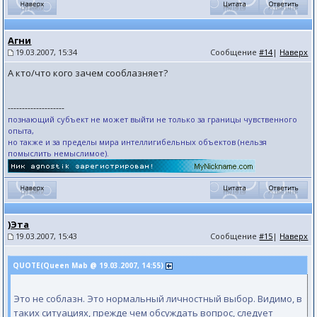
Агни
19.03.2007, 15:34
Сообщение
#14
|
Наверх
А кто/что кого зачем сооблазняет?
--------------------
познающий субъект не может выйти не только за границы чувственного
опыта,
но также и за пределы мира интеллигибельных объектов (нельзя
помыслить немыслимое).
)Эта
19.03.2007, 15:43
Сообщение
#15
|
Наверх
QUOTE(Queen Mab @ 19.03.2007, 14:55)
Это не соблазн. Это нормальный личностный выбор. Видимо, в
таких ситуациях, прежде чем обсуждать вопрос, следует