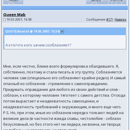
Queen Mab
19.03.2007, 16:38
Сообщение
#17
|
Наверх
QUOTE(Anatoli @ 19.03.2007, 15:34)
А кто/что кого зачем сооблазняет?
Мне, если честно, ближе всего формулировка обалдевшего. Я,
собственно, поэтому и стала писать в эту группу. Соблазняется
человек сам (специально его соблазняют крайне редко). И самый
опасный из соблазнов - стремление к самооправданию.
Придумать оправдание для любого из своих действий и слов -
соблазн, к которому челловек тяготеет с самого детства. Отсюда
потом вырастает и неадекватность самооценки, и
неадекватность требований к окружающим, и много еще чего.
P.S. Но, при этом, иные из соблазнов нередко толкают людей на
великие дела (в частности жажда славы, честолюбие - соблазн
безусловный, но без этого нет ни лидера, ни воина, ни творца;