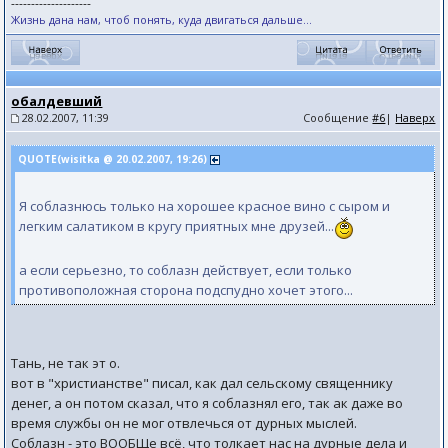
--------------------
Жизнь дана нам, чтоб понять, куда двигаться дальше...
обалдевший
28.02.2007, 11:39
Сообщение
#6
|
Наверх
QUOTE(wisitka @ 20.02.2007, 19:26)
Я соблазнюсь только на хорошее красное вино с сыром и
легким салатиком в кругу приятных мне друзей...
а если серьезно, то соблазн действует, если только
противоположная сторона подспудно хочет этого...
Тань, не так эт о.
вот в "христианстве" писал, как дал сельскому священнику
денег, а он потом сказал, что я соблазнял его, так ак даже во
время службы он не мог отвлечься от дурных мыслей.
Соблазн - это ВООБЩе всё, что толкает нас на дурные дела и