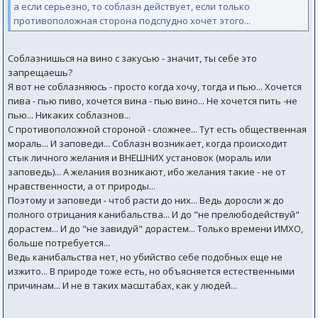
а если серьезно, то соблазн действует, если только
противоположная сторона подспудно хочет этого...
Соблазнишься на вино с закусью - значит, ты себе это
запрещаешь?
Я вот не соблазняюсь - просто когда хочу, тогда и пью... Хочется
пива - пью пиво, хочется вина - пью вино... Не хочется пить -не
пью... Никаких соблазнов...
С противоположной стороной - сложнее... Тут есть общественная
мораль... И заповеди... Соблазн возникает, когда происходит
стык личного желания и ВНЕШНИХ установок (мораль или
заповедь)... А желания возникают, ибо желания такие - не от
нравственности, а от природы...
Поэтому и заповеди - чтоб расти до них... Ведь доросли ж до
полного отрицания канибальства... И до "не прелюбодействуй"
дорастем... И до "не завидуй" дорастем... Только времени ИМХО,
больше потребуется...
Ведь канибальства нет, но убийство себе подобных еще не
изжито... В природе тоже есть, но объясняется естественными
причинам... И не в таких масштабах, как у людей...