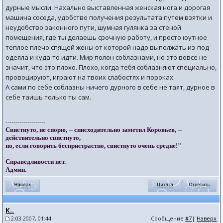
дурные мысли. Нахально выставленная женская нога и дорогая
машина соседа, удобство получения результата путем взятки и
неудобство законного пути, шумная гулянка за стеной
помещения, где ты делаешь срочную работу, и просто юутное
теплое плечо спящей жены от которой надо выполжать из-под
одеяла и куда-то идти. Мир полон соблазнами, но это вовсе не
значит, что это плохо. Плохо, когда тебя соблазняют специально,
провоцируют, играют на твоих слабостях и пороках.
А сами по себе соблазны ничего дурного в себе не таят, дурное в
себе таишь только ты сам.
--------------------
Свистнуто, не спорю, -- снисходительно заметил Коровьев, --
действительно свистнуто,
но, если говорить беспристрастно, свистнуто очень средне!"
Справедливости нет.
Админ.
К..
2.03.2007, 01:44
Сообщение
#7
|
Наверх