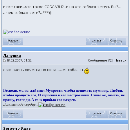
и все таки...что такое СОБЛАЗН?...и на что соблазняетесь Вы?...
а чем соблазняете?...***)))
--------------------
Лапушка
18.02.2007, 01:52
Сообщение
#2
|
Наверх
если очень хочется, но низя........ет соблазн
--------------------
Господи, молю, дай мне: Мудрости, чтобы понимать мужчину, Любви,
чтобы прощать его, И терпения к его настроениям. Силы же, заметь, не
прошу, господи, А то ж прибью его нахрен.
Дом там,где сердце...
Serpent-Удав