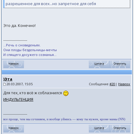
разрешенное для всех...но запретное для себя
Это да. Конечно!
--------------------
...Речь о сновиденьях.
Они плоды бездельницы-мечты
И спящего досужего сознанья...
)Эта
20.03.2007, 15:05
Сообщение
#20
|
Наверх
Для тех, кто всё ж соблазнился
ИНДУЛЬГЕНЦИЯ
--------------------
все проще, чем мы сочиняем, и вообще уймись — кому ты нужен, кроме мамы (NN)