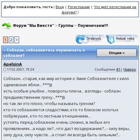
Добро пожаловать, гость
(
Вход
|
Регистрация
|
Что даёт регистрация на
форуме?
)
Форум "Мы Вместе"
>
Группы
>
Поумничаем!!!
1
2
>
Соблазн
, соблазнитесь поумничать о
Опции
соблазне?
ApelsinA
17.02.2007, 19:24
Сообщение
#1
|
Наверх
Соблазн...старая, как мир история о Змие Соблазнителе с кило
эдемовских яблок...***)))
есть особые улыбки... повороты плеча... взгляды - соблазн
предшевственник греху...***)))
но так ли это плохо, чтобы называть грехом?
кто-то соблазняется сладостями, кто-то блеском золотых
побрякушек, кто-то лестным отношением...
устоять перед соблазном очень сложно, в любых его
проявлениях...а надо ли?...что даст воздержание?...- силу веры,
силу духа, силу чувств....а стоит ли всегда быть сильным?...