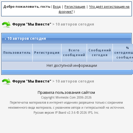
Добро пожаловать, гость
(
Вход
|
Регистрация
|
Что даёт регистрация на
форуме?
)
Форум "Мы Вместе"
> 10 авторов сегодня
10 авторов сегодня
%
Всего
Сообщений
Пользователь
Регистрация
сегодня
сообщений
сегодня
сообще
Нет доступной информации
Форум "Мы Вместе"
> 10 авторов сегодня
Правила пользования сайтом
Copyright
Mivmeste.Com
2006-2026
Перепечатка материалов в интернет-изданиях разрешена только с сохранием
неизменного вида материала, с указанием автора и гиперссылкой на источник.
Русская версия
IP.Board
v2.3.6 © 2026
IPS, Inc.