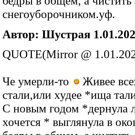
бедры в общем, а чистить
снегоуборочником.уф.
Автор: Шустрая 1.01.202
QUOTE(Mirror @ 1.01.202
Че умерли-то
Живее все
стали,или худее *ища та
С новым годом *дернула л
хочется * выглянула в око