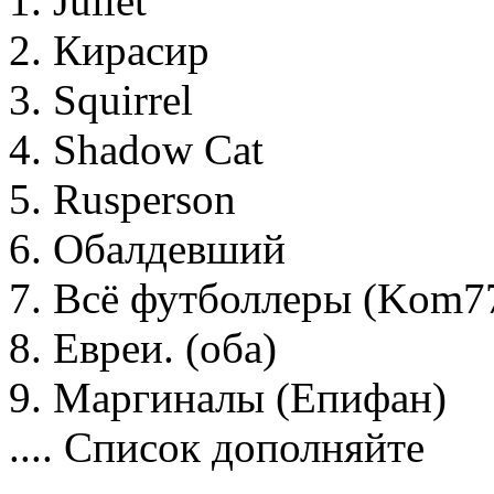
1. Jullet
2. Кирасир
3. Squirrel
4. Shadow Cat
5. Rusperson
6. Обалдевший
7. Всё футболлеры (Kom7
8. Евреи. (оба)
9. Маргиналы (Епифан)
.... Список дополняйте