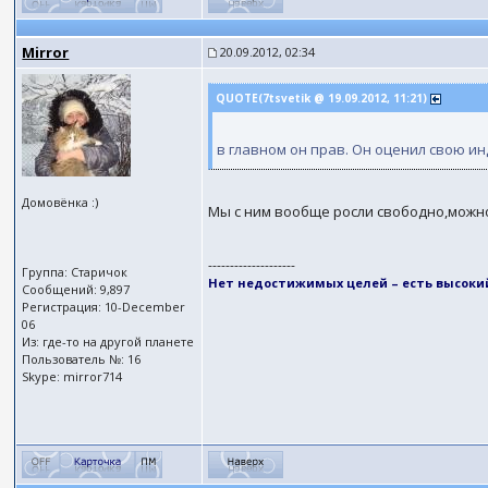
Mirror
20.09.2012, 02:34
QUOTE(7tsvetik @ 19.09.2012, 11:21)
в главном он прав. Он оценил свою 
Домовёнка :)
Мы с ним вообще росли свободно,можно
--------------------
Группа: Старичок
Нет недостижимых целей – есть высоки
Сообщений: 9,897
Регистрация: 10-December
06
Из: где-то на другой планете
Пользователь №: 16
Skype: mirror714