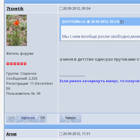
7tsvetik
20.09.2012, 09:34
QUOTE(Mirror @ 20.09.2012, 05:34)
Мы с ним вообще росли свободно,можн
Житель форума
а меня в детстве один раз прутиками от
Группа: Старичок
--------------------
Сообщений: 2,326
Если умело зачеркнуть минус, то получит
Регистрация: 11-December
06
Пользователь №: 54
Агни
20.09.2012, 11:31