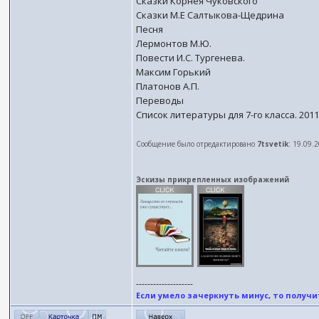
Сказки Корнея Чуковского
Сказки М.Е Салтыкова-Щедрина
Песня
Лермонтов М.Ю.
Повести И.С. Тургенева.
Максим Горький
Платонов А.П.
Переводы
Список литературы для 7-го класса. 2011
Сообщение было отредактировано
7tsvetik
: 19.09.
Эскизы прикрепленных изображений
--------------------
Если умело зачеркнуть минус, то получит