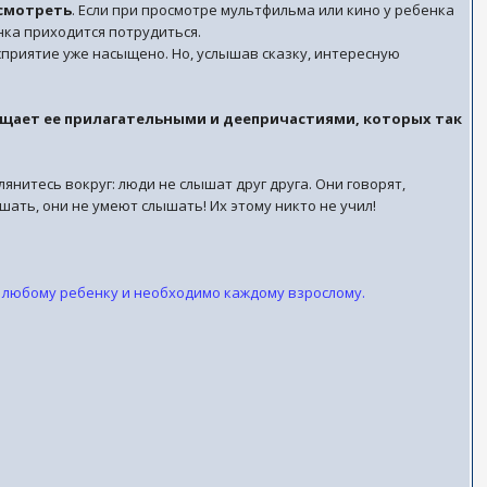
 смотреть
. Если при просмотре мультфильма или кино у ребенка
енка приходится потрудиться.
сприятие уже насыщено. Но, услышав сказку, интересную
сыщает ее прилагательными и деепричастиями, которых так
лянитесь вокруг: люди не слышат друг друга. Они говорят,
ушать, они не умеют слышать! Их этому никто не учил!
ся любому ребенку и необходимо каждому взрослому.