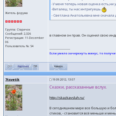
-У меня теперь новая оценка есть,ни у
-Виталеш, ты нас интригуешь
Житель форума
- Светлана Анатольевна мне сначала 
Группа: Старичок
Сообщений: 2,326
в главном он прав. Он оценил свою и
Регистрация: 11-December
06
Пользователь №: 54
--------------------
Если умело зачеркнуть минус, то получит
7tsvetik
19.09.2012, 13:07
Сказки, рассказанные вслух.
http://skazkavsluh.ru/
В сегодняшнем мире все большую и бол
стихов, - становится всё меньше и мен