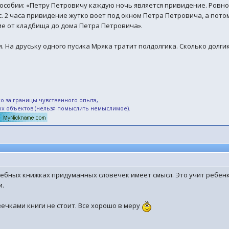
пособии: «Петру Петровичу каждую ночь является привидение. Ровно 
. 2 часа привидение жутко воет под окном Петра Петровича, а потом
ние от кладбища до дома Петра Петровича».
. На друську одного пусика Мряка тратит полдолгика. Сколько долги
о за границы чувственного опыта,
ых объектов (нельзя помыслить немыслимое).
чебных книжках придуманных словечек имеет смысл. Это учит ребен
и.
ечками книги не стоит. Все хорошо в меру