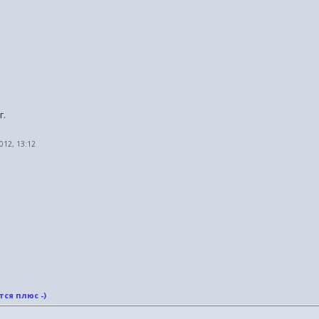
г.
2012, 13:12
ся плюс -)