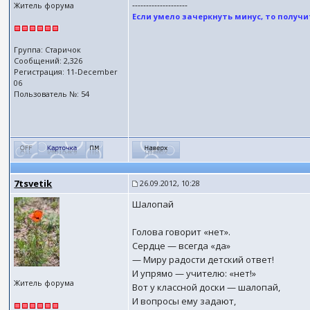
--------------------
Житель форума
Если умело зачеркнуть минус, то получит
Группа: Старичок
Сообщений: 2,326
Регистрация: 11-December
06
Пользователь №: 54
7tsvetik
26.09.2012, 10:28
Шалопай
Голова говорит «нет».
Сердце — всегда «да»
— Миру радости детский ответ!
И упрямо — учителю: «нет!»
Житель форума
Вот у классной доски — шалопай,
И вопросы ему задают,