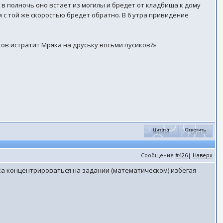
в полночь оно встает из могилы и бредет от кладбища к дому
 с той же скоростью бредет обратно. В 6 утра привидение
ков истратит Мряка на друську восьми пусиков?»
Сообщение
#426
|
Наверх
ка концентрироваться на задании (математическом) избегая