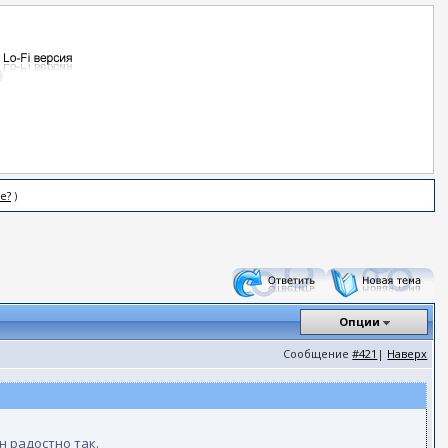
е?
)
Опции
Сообщение
#421
|
Наверх
н радостно так.