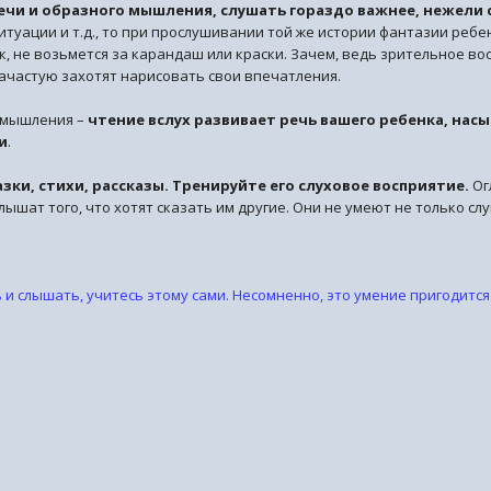
 речи и образного мышления, слушать гораздо важнее, нежели
ситуации и т.д., то при прослушивании той же истории фантазии реб
к, не возьмется за карандаш или краски. Зачем, ведь зрительное во
зачастую захотят нарисовать свои впечатления.
 мышления –
чтение вслух развивает речь вашего ребенка, на
и
.
азки, стихи, рассказы. Тренируйте его слуховое восприятие.
Ог
лышат того, что хотят сказать им другие. Они не умеют не только сл
ь и слышать, учитесь этому сами. Несомненно, это умение пригодит