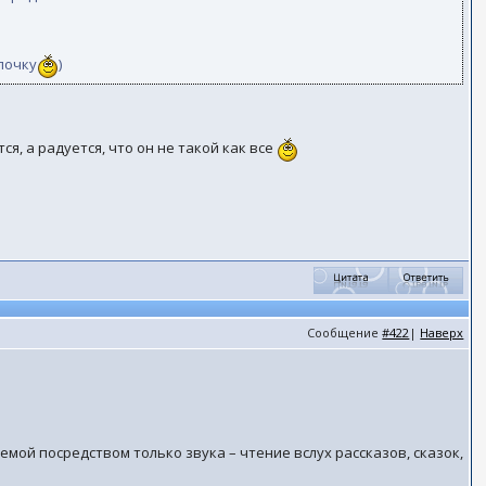
лочку
)
я, а радуется, что он не такой как все
Сообщение
#422
|
Наверх
ой посредством только звука – чтение вслух рассказов, сказок,