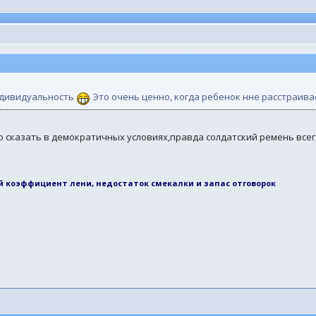
индивидуальность
Это очень ценно, когда ребенок нне расстраивает
 сказать в демократичных условиях,правда солдатский ремень всегд
й коэффициент лени, недостаток смекалки и запас отговорок