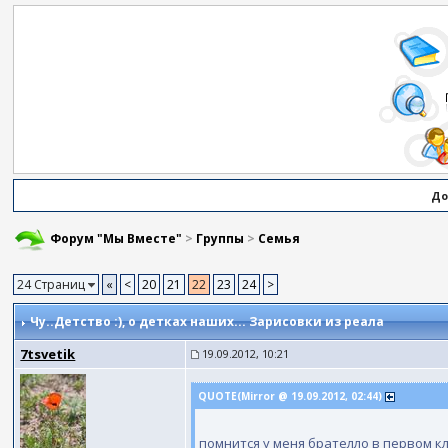
До
Форум "Мы Вместе"
>
Группы
>
Семья
24 Страниц
«
<
20
21
22
23
24
>
Чу..Детство :)
, о детках наших... Зарисовки из реала
7tsvetik
19.09.2012, 10:21
QUOTE(Mirror @ 19.09.2012, 02:44)
помнится у меня брателло в первом кл