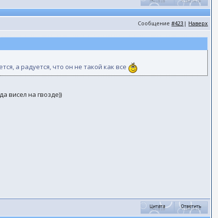
Сообщение
#423
|
Наверх
ся, а радуется, что он не такой как все
а висел на гвозде))