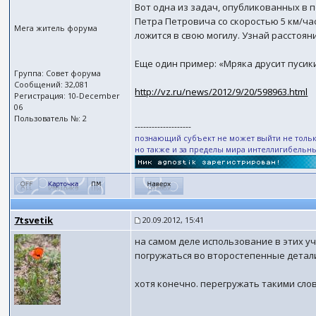
Вот одна из задач, опубликованных в 
Петра Петровича со скоростью 5 км/час
Мега житель форума
ложится в свою могилу. Узнай расстоя
Еще один пример: «Мряка друсит пусики
Группа: Совет форума
Сообщений: 32,081
http://vz.ru/news/2012/9/20/598963.html
Регистрация: 10-December
06
Пользователь №: 2
--------------------
познающий субъект не может выйти не тольк
но также и за пределы мира интеллигибельн
7tsvetik
20.09.2012, 15:41
на самом деле использование в этих у
погружаться во второстепенные детал
хотя конечно. перегружать такими слов