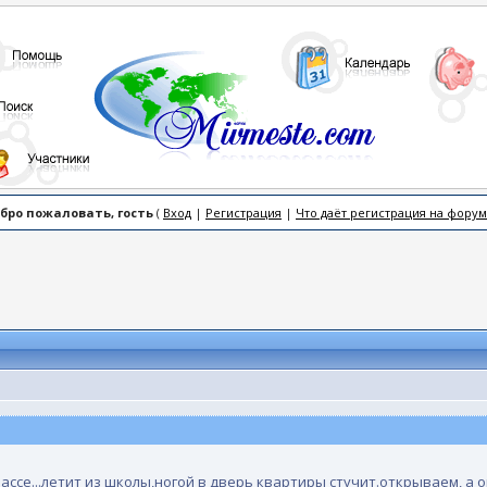
бро пожаловать, гость
(
Вход
|
Регистрация
|
Что даёт регистрация на форум
ассе...летит из школы,ногой в дверь квартиры стучит.открываем, а о