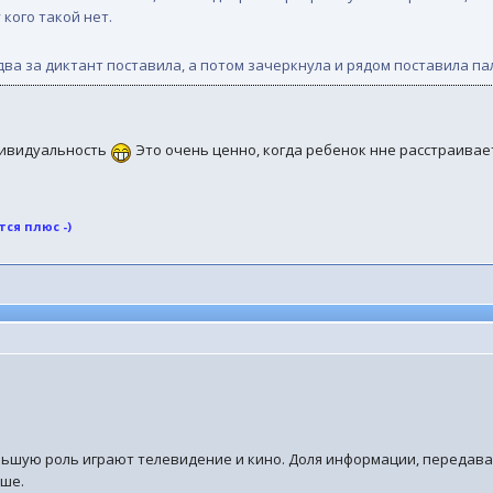
 кого такой нет.
два за диктант поставила, а потом зачеркнула и рядом поставила па
ндивидуальность
Это очень ценно, когда ребенок нне расстраиваетс
ся плюс -)
ьшую роль играют телевидение и кино. Доля информации, передаваем
ьше.