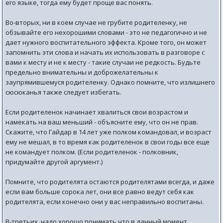
его языке, тогда ему будет проще вас понять.
Во-вторых, ни в коем случае не грубите родителенку, не
обзывайте его нехорошими словами - это не педагогично и не
дает нужного воспитательного эффекта. Кроме того, он может
запомнить эти слова и начать их использовать в разговоре с
вами к месту и не к месту - такие случаи не редкость. Будьте
предельно внимательны и доброжелательны к
заупрямившемуся родителенку. Однако помните, что излишнего
сюсюканья также следует избегать.
Если родителенок начинает хвалиться свои возрастом и
намекать на ваш меньший - объясните ему, что он не прав.
Скажите, что Гайдар в 14 лет уже полком командовал, и возраст
ему не мешал, в то время как родителенок в свои годы все еще
не командует полком. (Если родителенок - полковник,
придумайте другой аргумент.)
Помните, что родителята остаются родителятами всегда, и даже
если вам больше сорока лет, они все равно ведут себя как
родителята, если конечно они у вас неправильно воспитаны.
В-третьих, надо хорошо понимать что в данный момент