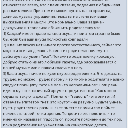
относятся ко всему, что с вами связано, подмечая и обдумывая
разные мелочи. При этом их может пугать ваша прическа,
джинсы, музыка, украшения, плакаты на стене или ваши
высказывания и мысли. Это нормально. Ваша задача -
доходчиво и терпеливо объяснить родителенку что:
1) Каждый имеет право на свои вкусы, и при этом странно было
бы, если бываши вкусы полностью совпадали.
2) В ваших вкусах нет ничего противоестественного, сейчас это
модно и все так делают. На многих родителят почему-то
действует аргумент "все". Покажите родителенку красивую,
добрую статью из его любимой газеты, где рассказывается о
вашей музыке или о вашем колечке в носу.
3) Ваши вкусы ничем не хуже вкусов родителенка. Это доказать
трудно, но можно. Трудно потому, что многие родителята наивно
следуют принципу: "что не мое - то неправильное". Если речь
идет о музыке, типичный аргумент родителенка: "Как можно
слушать такую гадость?". Помните - "гадость" - это эпитет. И
отвечать эпитетом "нет, это круто" - не разумно. Будьте умнее,
пусть родителенок размышляет вместе с вами и сам поймет
нелепость своей точки зрения. Попросите его пояснить, что
именно он называет "гадостью", просите пояснений до тех пор,
пока родителенок не укажет вам на конкретную детать,