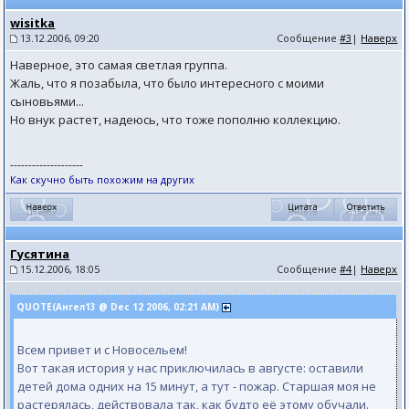
wisitka
13.12.2006, 09:20
Сообщение
#3
|
Наверх
Наверное, это самая светлая группа.
Жаль, что я позабыла, что было интересного с моими
сыновьями...
Но внук растет, надеюсь, что тоже пополню коллекцию.
--------------------
Как скучно быть похожим на других
Гусятина
15.12.2006, 18:05
Сообщение
#4
|
Наверх
QUOTE(Ангел13 @ Dec 12 2006, 02:21 AM)
Всем привет и с Новосельем!
Вот такая история у нас приключилась в августе: оставили
детей дома одних на 15 минут, а тут - пожар. Старшая моя не
растерялась, действовала так, как будто её этому обучали.