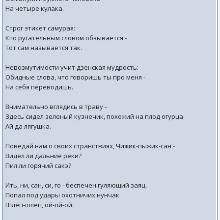
На четыре кулака.
Строг этикет самурая:
Кто ругательным словом обзывается -
Тот сам называется так.
Невозмутимости учит дзенская мудрость:
Обидные слова, что говоришь ты про меня -
На себя переводишь.
Внимательно вглядись в траву -
Здесь сидел зеленый кузнечик, похожий на плод огурца.
Ай да лягушка.
Поведай нам о своих странствиях, Чижик-пыжик-сан -
Видел ли дальние реки?
Пил ли горячий сакэ?
Ить, ни, сан, си, го - беспечен гуляющий заяц.
Попал под удары охотничих нунчак.
Шлёп-шлёп, ой-ой-ой.