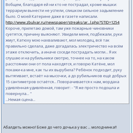
Вобщем, благодаря ей ни кто не пострадал, кроме мышки:
террариум вынести не успели, слишком сильное задымление
было. О моей Катерине даже в газете написали.
http://www.zbulvar.ru/newspaper/streaks/ar...l.php?STID=1254
Короче, прилетаю домой, там уже пожарные чиновники
суетятся, причину выясняют. Увидели меня, подбежали, руки
жмут, Катюху мою нахваливают, мол молодец, всё так
правильно сделала, даже догадалась электричество на всём
этаже отключить, а иначе соседи пострадать могли... Я их
слушаю и на рубильники смотрю, точнее на то, на каком
расстоянии они от пола находятся, и говорю Катёне, мол
покажи-ка мне, как ты их вырубила? Ребёнок подходит, руку
вытягивает, встаёт на мысочки, а до рубильников ещё добрых
15 сантиметров остаётся... Поворачивается к нам, мордаха
удивлённая-удивлённая, говорит: - "Я же просто подошла и
повернула... "
...Немая сцена...
Абалдеть можно! Боже до чего дочька у вас ... молодчинка!!