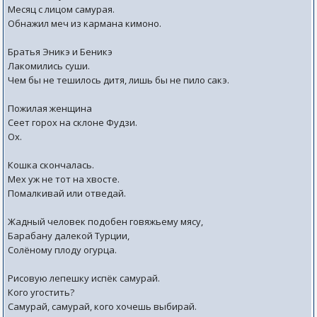
Месяц с лицом самурая.
Обнажил меч из кармана кимоно.
Братья Эникэ и Беникэ
Лакомились суши.
Чем бы не тешилось дитя, лишь бы не пило сакэ.
Пожилая женщина
Сеет горох на склоне Фудзи.
Ох.
Кошка скончалась.
Мех уж не тот на хвосте.
Помалкивай или отведай.
Жадный человек подобен говяжьему мясу,
Барабану далекой Турции,
Солёному плоду огурца.
Рисовую лепешку испёк самурай.
Кого угостить?
Самурай, самурай, кого хочешь выбирай.