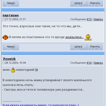
партизан
27.12.2006, 21:31
Сообщение
#15
|
Наверх
Это точно, взрослые они такие, не то что мы, дети...
Я леплю из пластилина что то вроде
анальгина...
7tsvetik
28.12.2006, 10:44
Сообщение
#16
|
Наверх
анек
новогодний ))))
В новогоднюю ночь мама уговаривает своего маленького
сыночка лечь спать:
- Смотри, вон и тети в телевизоре уже раздеваются...
--------------------
Если умело зачеркнуть минус, то получится плюс -)