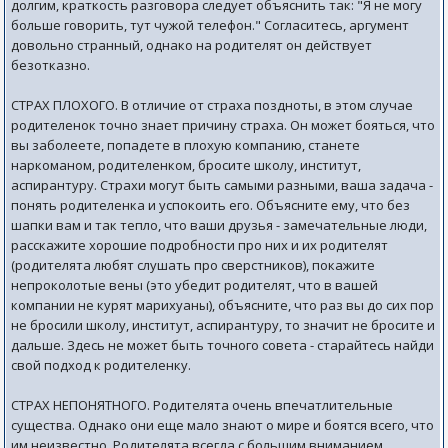
долгим, краткость разговора следует объяснить так: "Я не могу
больше говорить, тут чужой телефон." Согласитесь, аргумент
довольно странный, однако на родителят он действует
безотказно.
СТРАХ ПЛОХОГО. В отличие от страха поздноты, в этом случае
родителенок точно знает причину страха. Он может бояться, что
вы заболеете, попадете в плохую компанию, станете
наркоманом, родителенком, бросите школу, институт,
аспирантуру. Страхи могут быть самыми разными, ваша задача -
понять родителенка и успокоить его. Объясните ему, что без
шапки вам и так тепло, что ваши друзья - замечательные люди,
расскажите хорошие подробности про них и их родителят
(родителята любят слушать про сверстников), покажите
непроколотые вены (это убедит родителят, что в вашей
компании не курят марихуаны), объясните, что раз вы до сих пор
не бросили школу, институт, аспирантуру, то значит не бросите и
дальше. Здесь не может быть точного совета - старайтесь найди
свой подход к родителенку.
СТРАХ НЕПОНЯТНОГО. Родителята очень впечатлительные
существа. Однако они еще мало знают о мире и боятся всего, что
им неизвестно. Родителята всегда с большим вниманием