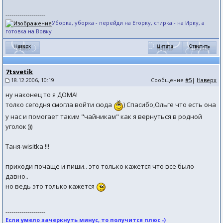
--------------------
Уборка, уборка - перейди на Егорку, стирка - на Ирку, а
готовка на Вовку
7tsvetik
18.12.2006, 10:19
Сообщение
#5
|
Наверх
ну наконец то я ДОМА!
толко сегодня смогла войти сюда
) Спасибо,Ольге что есть она
у нас и помогает таким "чайникам" как я вернуться в родной
уголок )))
Таня-wisitka !!!
приходи почаще и пиши.. это только кажется что все было
давно..
но ведь это только кажется
--------------------
Если умело зачеркнуть минус, то получится плюс -)