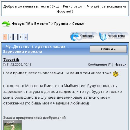
Добро пожаловать, гость
(
Вход
|
Регистрация
|
Что даёт регистрация на
форуме?
)
Форум "Мы Вместе"
>
Группы
>
Семья
1
2
3
>
»
Чу..Детство :)
, о детках наших...
Опции
Зарисовки из реала
7tsvetik
11.12.2006, 10:19
Сообщение
#1
|
Наверх
Всем привет, всех с новосельем... и меня в том числе тоже
)
наконец то Мы снова Вместе на МыВместии. Буду пополнять
зарисолки с натуры о детях и надеюсь, что тут будут не только
мои в большинстве случаев дневниковые записи о моем
отражении (то бишь моем чадушке любимом)
Эскизы прикрепленных изображений