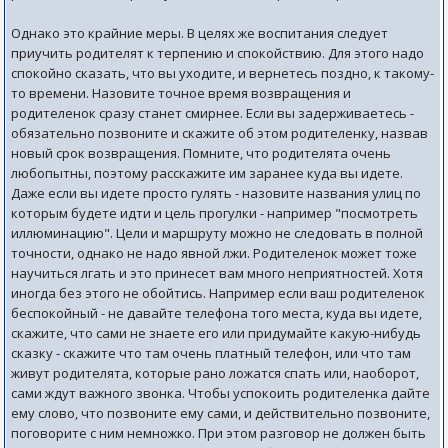
Однако это крайние меры. В целях же воспитания следует
приучить родителят к терпению и спокойствию. Для этого надо
спокойно сказать, что вы уходите, и вернетесь поздно, к такому-
то времени. Назовите точное время возвращения и
родителенок сразу станет смирнее. Если вы задерживаетесь -
обязательно позвоните и скажите об этом родителенку, назвав
новый срок возвращения. Помните, что родителята очень
любопытны, поэтому расскажите им заранее куда вы идете.
Даже если вы идете просто гулять - назовите названия улиц по
которым будете идти и цель прогулки - например "посмотреть
иллюминацию". Цели и маршруту можно не следовать в полной
точности, однако не надо явной лжи. Родителенок может тоже
научиться лгать и это принесет вам много неприятностей. Хотя
иногда без этого не обойтись. Например если ваш родителенок
беспокойный - не давайте телефона того места, куда вы идете,
скажите, что сами не знаете его или придумайте какую-нибудь
сказку - скажите что там очень платный телефон, или что там
живут родителята, которые рано ложатся спать или, наоборот,
сами ждут важного звонка. Чтобы успокоить родителенка дайте
ему слово, что позвоните ему сами, и действительно позвоните,
поговорите с ним немножко. При этом разговор не должен быть