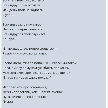
Если ты с мечтой расстался,
Если вдруг один остался,
Или день твой не задался
С утра.
В жизни важно научиться,
На мажор переключиться,
Если вдруг с тобой случится
Хандра.
И я придумал отличное средство —
Я картину рисую из детства:
Слева мама, справа папа, и я — классный такой,
Босиком иду по лужам, улыбаясь прохожим.
Мне всего четыре года, карамель за щекой,
И я сам на карамельку похожий!
Чтоб забыть про огорченья,
Жизнь представь, как — приключенье,
Ну, а хочешь — по теченью
Плыви.