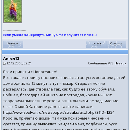
--------------------
Если умело зачеркнуть минус, то получится плюс -)
Ангел13
12.12.2006, 02:21
Сообщение
#2
|
Наверх
Всем привет и с Новосельем!
Вот такая история у нас приключилась в августе: оставили детей
дома одних на 15 минут, а тут - пожар. Старшая моя не
растерялась, действовала так, как будто её этому обучали.
Вобщем, благодаря ей ни кто не пострадал, кроме мышки:
террариум вынести не успели, слишком сильное задымление
было. О моей Катерине даже в газете написали.
http://www.zbulvar.ru/newspaper/streaks/ar...l.php?STID=1254
Короче, прилетаю домой, там уже пожарные чиновники
суетятся, причину выясняют. Увидели меня, подбежали, руки
жмут, Катюху мою нахваливают, мол молодец, всё так правильно