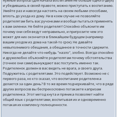
нужные вопросы (для начала воспитания не больше одного-двух)
и убедившись в своей правоте, можно приступать к воспитанию.
Умейте раз и навсегда настоять на своем любыми способами,
вплоть до ухода из дому. Ни в коем случае не позволяйте
родителятам бить вас ручонками и вообще пытаться применять
к вам силенки. Не бейте родителят! Спокойно объясните им
почему они себя ведут неправильно, и пригрозите чем это
может для них окончится в ближайшем будущем (например
вашим уходом из дома на такой-то срок). Не давайте
невыполнимого обещания, а обещанное в точности сдержите.
Никогда не делайте что-нибудь "назло", злобно. Всегда спокойно
и дружелюбно объясняйте родителятам почему обстоятельства
(точнее они сами) вынуждают вас поступить именно так.
Родителенок должен в вас видеть не врага, а своего друга.
Подружитесь с родителятами. Это подействует. Возможно не с
первого раза, но кто сказал, что воспитание родителенка
делается за один день? В то же время подчеркивайте, что в ряде
других вопросов вы беспрекословно потакаете капризам
родителенка. Этот метод кнута и пряника позволяет найти
общий язык с родителятами, воспитывая их и одновременно
потакая их комплексу полноценности.