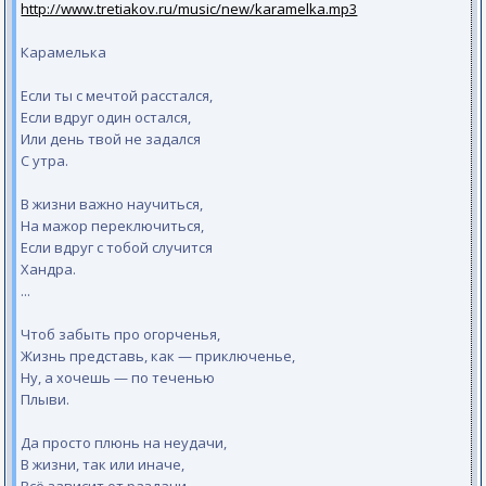
http://www.tretiakov.ru/music/new/karamelka.mp3
Карамелька
Если ты с мечтой расстался,
Если вдруг один остался,
Или день твой не задался
С утра.
В жизни важно научиться,
На мажор переключиться,
Если вдруг с тобой случится
Хандра.
...
Чтоб забыть про огорченья,
Жизнь представь, как — приключенье,
Ну, а хочешь — по теченью
Плыви.
Да просто плюнь на неудачи,
В жизни, так или иначе,