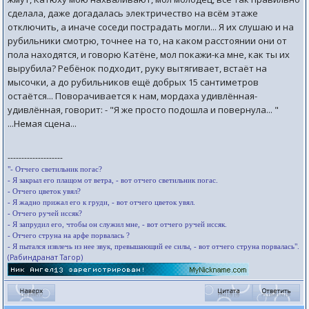
сделала, даже догадалась электричество на всём этаже
отключить, а иначе соседи пострадать могли... Я их слушаю и на
рубильники смотрю, точнее на то, на каком расстоянии они от
пола находятся, и говорю Катёне, мол покажи-ка мне, как ты их
вырубила? Ребёнок подходит, руку вытягивает, встаёт на
мысочки, а до рубильников ещё добрых 15 сантиметров
остаётся... Поворачивается к нам, мордаха удивлённая-
удивлённая, говорит: - "Я же просто подошла и повернула... "
...Немая сцена...
--------------------
"- Отчего светильник погас?
- Я закрыл его плащом от ветра, - вот отчего светильник погас.
- Отчего цветок увял?
- Я жадно прижал его к груди, - вот отчего цветок увял.
- Отчего ручей иссяк?
- Я запрудил его, чтобы он служил мне, - вот отчего ручей иссяк.
- Отчего струна на арфе порвалась ?
- Я пытался извлечь из нее звук, превышающий ее силы, - вот отчего струна порвалась".
(Рабиндранат Тагор)