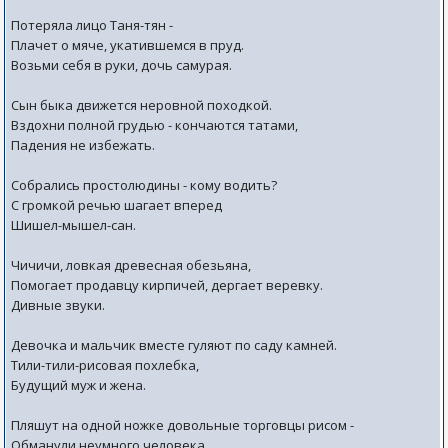
Потеряла лицо Таня-тян -
Плачет о мяче, укатившемся в пруд.
Возьми себя в руки, дочь самурая.
Сын быка движется неровной походкой.
Вздохни полной грудью - кончаются татами,
Падения не избежать.
Собрались простолюдины - кому водить?
С громкой речью шагает вперед
Шишел-мышел-сан.
Чичичи, ловкая древесная обезьяна,
Помогает продавцу кирпичей, дергает веревку.
Дивные звуки.
Девочка и мальчик вместе гуляют по саду камней.
Тили-тили-рисовая похлебка,
Будущий муж и жена.
Пляшут на одной ножке довольные торговцы рисом -
Обманули неумного человека