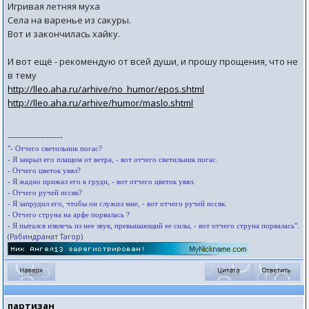
Игривая летняя муха
Села на варенье из сакуры.
Вот и закончилась хайку.
И вот ещё - рекомендую от всей души, и прошу прощения, что не
в тему
http://lleo.aha.ru/arhive/no_humor/epos.shtml
http://lleo.aha.ru/arhive/humor/maslo.shtml
--------------------
"- Отчего светильник погас?
- Я закрыл его плащом от ветра, - вот отчего светильник погас.
- Отчего цветок увял?
- Я жадно прижал его к груди, - вот отчего цветок увял.
- Отчего ручей иссяк?
- Я запрудил его, чтобы он служил мне, - вот отчего ручей иссяк.
- Отчего струна на арфе порвалась ?
- Я пытался извлечь из нее звук, превышающий ее силы, - вот отчего струна порвалась".
(Рабиндранат Тагор)
партизан