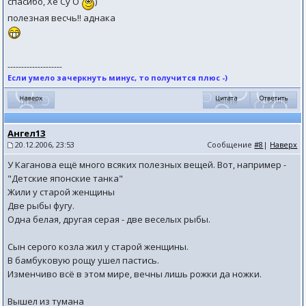
спасибо, Хе Су О
)
полезная весчь!! аднака
--------------------
Если умело зачеркнуть минус, то получится плюс -)
Ангел13
20.12.2006, 23:53
Сообщение
#8
|
Наверх
У Каганова ещё много всяких полезных вещей. Вот, например -
"Детские японские танка"
Жили у старой женщины
Две рыбы фугу.
Одна белая, другая серая - две веселых рыбы.
Сын серого козла жил у старой женщины.
В бамбуковую рощу ушел пастись.
Изменчиво всё в этом мире, вечны лишь рожки да ножки.
Вышел из тумана