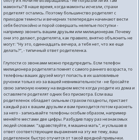
охоту и к ночи не возвращались - не погрызли ли их там
мамонты? В наше время, когда мамонты исчезли, страхи
родителят остались. Поэтому большинство родителят с
приходом темноты и вечерних телепередач начинают вести
себя беспокойно и порой совершать нелепые поступки -
например звонить вашим друзьям или милиционерам. Почему
они это делают, родителята, как правило, внятно объяснить не
могут: "Ну это, одиннадцать вечера, а тебя нет, что же еще
делать?", - типичный ответ родителенка.
Глупости со звонками можно предупредить. Если телефон
милиционера родителята помнят с самого раннего возраста, то
телефоны ваших друзей могут попасть в их шаловливые
ручонки только из-за вашей невнимательности - не бросайте
свою записную книжку на видном месте когда уходите из дома и
оставляете родителят одних без присмотра. Если ваш
родителенок обладает сильным страхом поздноты, пристает
каждый раз к вашим друзьям и вам приходится потом краснеть
за него - записывайте телефоны особым образом, например
меняйте местами две цифры. Разбудив пару раз незнакомых
людей словами: "здравствуйте, я машина мать", и услышав в
ответ соответствующие выражения на эту же тему, ваш
родителенок быстро отучится от такой вредной привычки.