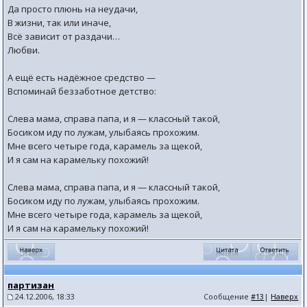
Да просто плюнь на неудачи,
В жизни, так или иначе,
Всё зависит от раздачи…
Любви.
А ещё есть надёжное средство —
Вспоминай беззаботное детство:
Слева мама, справа папа, и я — классный такой,
Босиком иду по лужам, улыбаясь прохожим.
Мне всего четыре года, карамель за щекой,
И я сам на карамельку похожий!
Слева мама, справа папа, и я — классный такой,
Босиком иду по лужам, улыбаясь прохожим.
Мне всего четыре года, карамель за щекой,
И я сам на карамельку похожий!
партизан
24.12.2006, 18:33
Сообщение
#13
|
Наверх