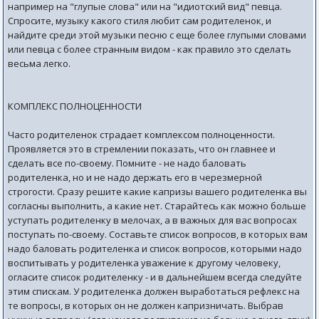
например на "глупые слова" или на "идиотский вид" певца.
Спросите, музыку какого стиля любит сам родителенок, и
найдите среди этой музыки песню с еще более глупыми словами
или певца с более странным видом - как правило это сделать
весьма легко.
КОМПЛЕКС ПОЛНОЦЕННОСТИ
Часто родителенок страдает комплексом полноценности.
Проявляется это в стремлении показать, что он главнее и
сделать все по-своему. Помните - не надо баловать
родителенка, но и не надо держать его в черезмерной
строгости. Сразу решите какие капризы вашего родителенка вы
согласны выполнить, а какие нет. Старайтесь как можно больше
уступать родителенку в мелочах, а в важных для вас вопросах
поступать по-своему. Составьте список вопросов, в которых вам
надо баловать родителенка и список вопросов, которыми надо
воспитывать у родителенка уважение к другому человеку,
огласите список родителенку - и в дальнейшем всегда следуйте
этим спискам. У родителенка должен выработаться рефлекс на
те вопросы, в которых он не должен капризничать. Выбрав