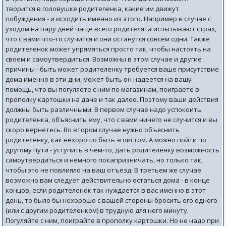
творится в головушке родителенка, какие им движут
побуждения - и исходить именно из этого. Например в случае с
уходом на пару дней чаще всего родителята испытывают страх,
что с вами что-то случится и они останутся совсем одни. Также
родителенок может упрямяться просто так, чтобы настоять на
своем и самоутвердиться. Возможны в этом случае и другие
причины - быть может родителенку требуется ваше присутствие
дома именно в эти дни, может быть он надеется на вашу
помощь, что вы погуляете с ним по магазинам, поиграете в
прополку картошки на даче и так далее. Поэтому ваши действия
должны быть различными. В первом случае надо успокоить
родителенка, объяснить ему, что с вами ничего не случится и вы
скоро вернетесь. Во втором случае нужно объяснить
родителенку, как нехорошо быть эгоистом. А можно пойти по
другому пути - уступить в чем-то, дать родителенку возможность
самоутвердиться и немного покапризничать, но только так,
чтобы это не повлияло на ваш отъезд. В третьем же случае
возможно вам следует действительно остаться дома - в конце
концов, если родителенок так нуждается в вас именно в этот
день, то было бы нехорошо с вашей стороны бросить его одного
(или с другим родителенком) в трудную для него минуту.
Погуляйте с ним, поиграйте в прополку картошки. Но не надо при