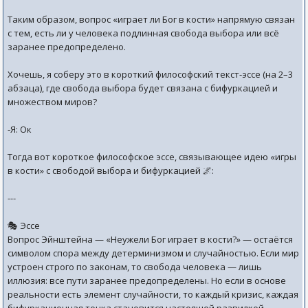
Таким образом, вопрос «играет ли Бог в кости» напрямую связан
с тем, есть ли у человека подлинная свобода выбора или всё
заранее предопределено.
Хочешь, я соберу это в короткий философский текст-эссе (на 2–3
абзаца), где свобода выбора будет связана с бифуркацией и
множеством миров?
-Я: Ок
Тогда вот короткое философское эссе, связывающее идею «игры
в кости» с свободой выбора и бифуркацией 🌌:
---
🎭 Эссе
Вопрос Эйнштейна — «Неужели Бог играет в кости?» — остаётся
символом спора между детерминизмом и случайностью. Если мир
устроен строго по законам, то свобода человека — лишь
иллюзия: все пути заранее предопределены. Но если в основе
реальности есть элемент случайности, то каждый кризис, каждая