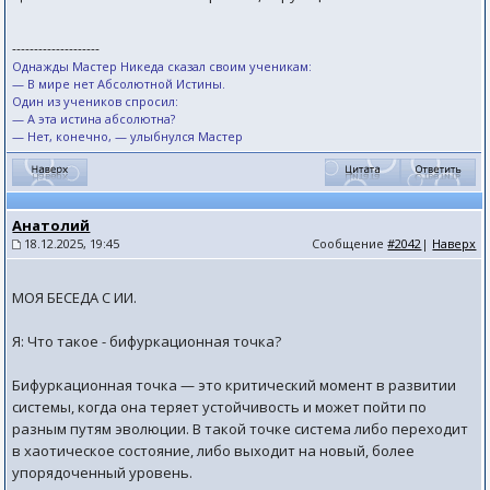
--------------------
Однажды Мастер Никеда сказал своим ученикам:
— В мире нет Абсолютной Истины.
Один из учеников спросил:
— А эта истина абсолютна?
— Нет, конечно, — улыбнулся Мастер
Анатолий
18.12.2025, 19:45
Сообщение
#2042
|
Наверх
МОЯ БЕСЕДА С ИИ.
Я: Что такое - бифуркационная точка?
Бифуркационная точка — это критический момент в развитии
системы, когда она теряет устойчивость и может пойти по
разным путям эволюции. В такой точке система либо переходит
в хаотическое состояние, либо выходит на новый, более
упорядоченный уровень.