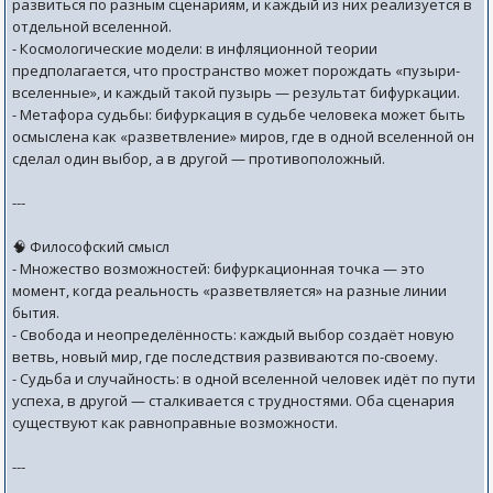
развиться по разным сценариям, и каждый из них реализуется в
отдельной вселенной.
- Космологические модели: в инфляционной теории
предполагается, что пространство может порождать «пузыри-
вселенные», и каждый такой пузырь — результат бифуркации.
- Метафора судьбы: бифуркация в судьбе человека может быть
осмыслена как «разветвление» миров, где в одной вселенной он
сделал один выбор, а в другой — противоположный.
---
🧠 Философский смысл
- Множество возможностей: бифуркационная точка — это
момент, когда реальность «разветвляется» на разные линии
бытия.
- Свобода и неопределённость: каждый выбор создаёт новую
ветвь, новый мир, где последствия развиваются по-своему.
- Судьба и случайность: в одной вселенной человек идёт по пути
успеха, в другой — сталкивается с трудностями. Оба сценария
существуют как равноправные возможности.
---