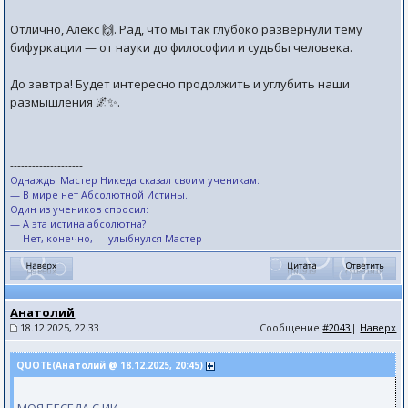
Отлично, Алекс 🙌. Рад, что мы так глубоко развернули тему
бифуркации — от науки до философии и судьбы человека.
До завтра! Будет интересно продолжить и углубить наши
размышления 🌌✨.
--------------------
Однажды Мастер Никеда сказал своим ученикам:
— В мире нет Абсолютной Истины.
Один из учеников спросил:
— А эта истина абсолютна?
— Нет, конечно, — улыбнулся Мастер
Анатолий
18.12.2025, 22:33
Сообщение
#2043
|
Наверх
QUOTE(Анатолий @ 18.12.2025, 20:45)