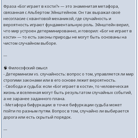
Фраза «Бог играет в кости?» — это знаменитая метафора,
связанная с Альбертом Эйнштейном. Он так выражал своё
несогласие с квантовой механикой, где случайность и
вероятность играют фундаментальную роль. Эйнштейн верил,
что мир устроен детерминированно, и говорил: «Бог не играет в
кости» — то есть законы природы не могут быть основаны на
чистом случайном выборе.
---
🧠 Философский смысл
- Детерминизм vs. случайность: вопрос о том, управляется ли мир
строгими законами или в его основе лежит вероятность.
- Свобода и судьба: если «Бог играет в кости», то человеческая
жизнь и вселенная могут быть результатом случайных событий,
а не заранее заданного плана.
- Метафора бифуркации: в точке бифуркации судьба может
пойти по разным путям. Вопрос в том, случайно ли выбирается
дорога или есть скрытый порядок.
---