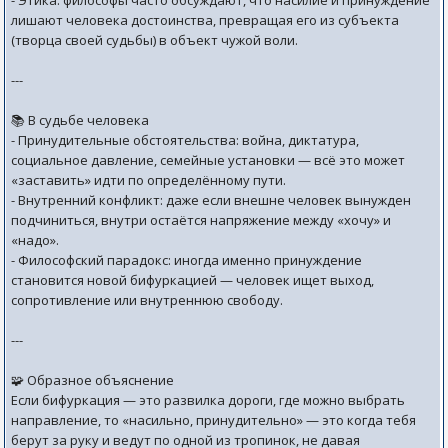
- Этика: философы часто обсуждают, что насилие и принуждение
лишают человека достоинства, превращая его из субъекта
(творца своей судьбы) в объект чужой воли.
---
📚 В судьбе человека
- Принудительные обстоятельства: война, диктатура,
социальное давление, семейные установки — всё это может
«заставить» идти по определённому пути.
- Внутренний конфликт: даже если внешне человек вынужден
подчиниться, внутри остаётся напряжение между «хочу» и
«надо».
- Философский парадокс: иногда именно принуждение
становится новой бифуркацией — человек ищет выход,
сопротивление или внутреннюю свободу.
---
🧩 Образное объяснение
Если бифуркация — это развилка дороги, где можно выбрать
направление, то «насильно, принудительно» — это когда тебя
берут за руку и ведут по одной из тропинок, не давая