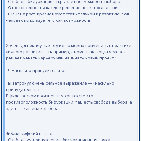
- Свобода: бифуркация открывает возможность выбора.
- Ответственность: каждое решение несёт последствия.
- Шанс на рост: кризис может стать толчком к развитию, если
человек использует его как возможность.
---
Хочешь, я покажу, как эту идею можно применить к практике
личного развития — например, к моментам, когда человек
решает менять карьеру или начинать новый проект?
-Я: Насильно-принудительно.
Ты затронул очень сильное выражение — «насильно,
принудительно».
В философском и жизненном контексте это
противоположность бифуркации: там есть свобода выбора, а
здесь — лишение выбора.
---
🧠 Философский взгляд
- Свобода vs. принуждение: бифуркационная точка