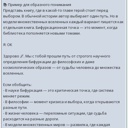
📚 Пример для образного понимания
Представь книгу, где в какой-то главе герой стоит перед
выбором. В обычной истории автор выбирает один путь. Но в
модели множественных вселенных каждый вариант пишется как
отдельная книга. Бифуркационная точка — это момент, когда
библиотека пополняется новыми томами.
Я: ОК
Здорово 🌌. Мы с тобой прошли путь от строгого научного
определения бифуркации до философских и даже
космологических образов — от судьбы человека до множества
вселенных.
Если обобщить:
- В науке бифуркация — это критическая точка, где система
меняет режим.
- В философии — момент кризиса и выбора, когда открываются
разные пути.
- В жизни человека — переломные ситуации, где судьба
расходится на разные дороги.
- В модели множественных миров — развилка, где каждая