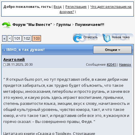
Добро пожаловать, гость
(
Вход
|
Регистрация
|
Что даёт регистрация на
форуме?
)
Форум "Мы Вместе"
>
Группы
>
Поумничаем!!!
«
<
101
102
103
IMHO
, я так думаю!
Опции
Анатолий
28.11.2025, 20:30
Сообщение
#2041
|
Наверх
" Я открыл было рот, но тут представил себе, в какие дебри нам
придется забираться, как трудно будет объяснить, что такое
метафоры, иносказания, гиперболы и просто ругань, и зачем все
это нужно, и какую роль здесь играют воспитание, привычки,
степень развитости языка, эмоции, вкус к слову, начитанность и
общий культурный уровень, чувство юмора, такт, и что такое
юмор, и что такое такт, и представив себе все это, я ужаснулся и
горячо сказал: – Вы совершенно правы, Федя. "
Цитата из книги «Сказка о Тройке», Стругацкие