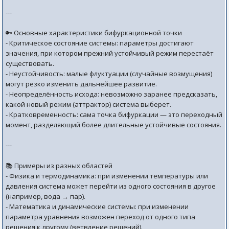
---
🔑 Основные характеристики бифуркационной точки
- Критическое состояние системы: параметры достигают
значения, при котором прежний устойчивый режим перестаёт
существовать.
- Неустойчивость: малые флуктуации (случайные возмущения)
могут резко изменить дальнейшее развитие.
- Неопределённость исхода: невозможно заранее предсказать,
какой новый режим (аттрактор) система выберет.
- Кратковременность: сама точка бифуркации — это переходный
момент, разделяющий более длительные устойчивые состояния.
---
📚 Примеры из разных областей
- Физика и термодинамика: при изменении температуры или
давления система может перейти из одного состояния в другое
(например, вода → пар).
- Математика и динамические системы: при изменении
параметра уравнения возможен переход от одного типа
решения к другому (ветвление решений).