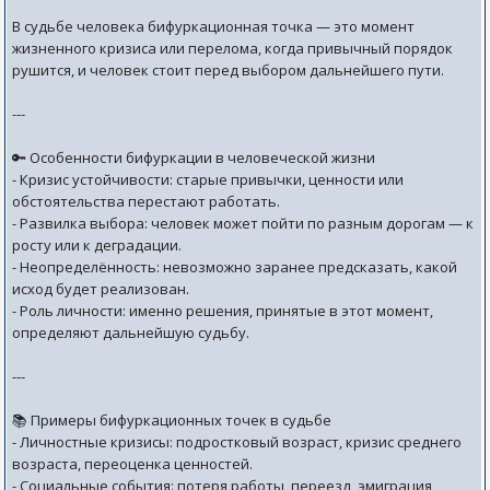
В судьбе человека бифуркационная точка — это момент
жизненного кризиса или перелома, когда привычный порядок
рушится, и человек стоит перед выбором дальнейшего пути.
---
🔑 Особенности бифуркации в человеческой жизни
- Кризис устойчивости: старые привычки, ценности или
обстоятельства перестают работать.
- Развилка выбора: человек может пойти по разным дорогам — к
росту или к деградации.
- Неопределённость: невозможно заранее предсказать, какой
исход будет реализован.
- Роль личности: именно решения, принятые в этот момент,
определяют дальнейшую судьбу.
---
📚 Примеры бифуркационных точек в судьбе
- Личностные кризисы: подростковый возраст, кризис среднего
возраста, переоценка ценностей.
- Социальные события: потеря работы, переезд, эмиграция,