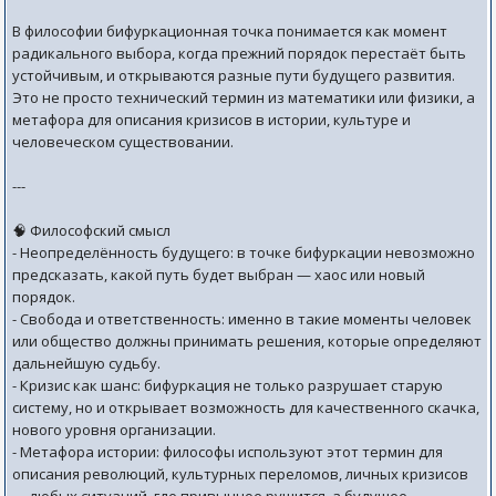
В философии бифуркационная точка понимается как момент
радикального выбора, когда прежний порядок перестаёт быть
устойчивым, и открываются разные пути будущего развития.
Это не просто технический термин из математики или физики, а
метафора для описания кризисов в истории, культуре и
человеческом существовании.
---
🧠 Философский смысл
- Неопределённость будущего: в точке бифуркации невозможно
предсказать, какой путь будет выбран — хаос или новый
порядок.
- Свобода и ответственность: именно в такие моменты человек
или общество должны принимать решения, которые определяют
дальнейшую судьбу.
- Кризис как шанс: бифуркация не только разрушает старую
систему, но и открывает возможность для качественного скачка,
нового уровня организации.
- Метафора истории: философы используют этот термин для
описания революций, культурных переломов, личных кризисов