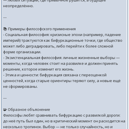
— любых ситуаций, где привычное рушится, а будущее
неопределённо.
---
📚 Примеры философского применения
- Социальная философия: кризисные эпохи (например, падение
империй) трактуются как бифуркационные точки, где общество
может либо деградировать, либо перейти к более сложной
форме организации.
- Экзистенциальная философия: личные жизненные выборы —
моменты, когда человек стоит на развилке и должен принять
решение, которое изменит его жизнь.
- Этика и ценности: бифуркация связана с переоценкой
ценностей, когда старые ориентиры теряют силу, а новые ещё
не сформированы.
---
🧩 Образное объяснение
Философы любят сравнивать бифуркацию с развилкой дороги:
до неё путь был один, но в критический момент он расходится на
несколько тропинок. Выбор — не только случайность, но и