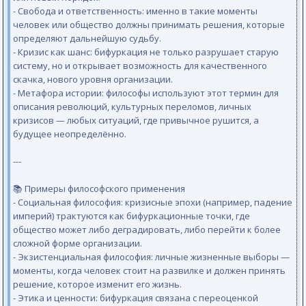
- Свобода и ответственность: именно в такие моменты
человек или общество должны принимать решения, которые
определяют дальнейшую судьбу.
- Кризис как шанс: бифуркация не только разрушает старую
систему, но и открывает возможность для качественного
скачка, нового уровня организации.
- Метафора истории: философы используют этот термин для
описания революций, культурных переломов, личных
кризисов — любых ситуаций, где привычное рушится, а
будущее неопределённо.
---
📚 Примеры философского применения
- Социальная философия: кризисные эпохи (например, падение
империй) трактуются как бифуркационные точки, где
общество может либо деградировать, либо перейти к более
сложной форме организации.
- Экзистенциальная философия: личные жизненные выборы —
моменты, когда человек стоит на развилке и должен принять
решение, которое изменит его жизнь.
- Этика и ценности: бифуркация связана с переоценкой